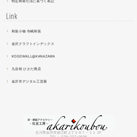
特定商取引法に基づく表記
薔薇のブローチ木地制作中。
この後漆を塗り重ねると厚みが増すため、木地はなるべく
Link
薄く作らねば。。。パキッとやってしまったときの悲しさ
が半端ない
和装小物 寺嶋和装
2021.04
金沢クラフトインデックス
春の催事もひと段落
秋の催事シーズンに向けてまた木地を作り始めました。
KOGEIMALL@KANAZAWA
九谷焼 ひさだ商店
2021.04
4月になりました。工房の前を流れる浅野川を挟んだ向か
金沢市デジタル工芸展
いの桜が満開になりました。
2021.03
『いしかわ工芸の担い手作品展』に出品中。５月１０日ま
で石川県地場産業振興センター本館１階にて開催です。石
川県内で活動する５０歳未満の作り手６０人による展示会
です。
石川県金沢市諸江町上丁５８７－１１ 2F
TEL： 076-232-1606