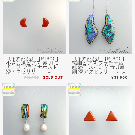
《予約商品》【Pt900】
《予約商品》【Pt900】
小さな漆ピアス 赤 月モ
螺鈿ピアス プラチナ箔
チーフ プラチナポスト
純金箔 スイング 青貝螺
漆アクセサリー ：
鈿 漆アクセサリー ： プ
Pt900ピアス シリコンキ
ラチナピアス フックピア
¥12,100
SOLD OUT
¥31,900
ャッチ プレゼント 還暦
ス 金沢漆器 螺鈿ジュエ
プレゼント イヤリング変
リー
更可