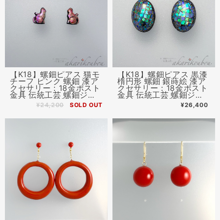
【K18】螺鈿ピアス 猫モ
【K18】螺鈿ピアス 黒漆
チーフ ピンク 螺鈿 漆ア
楕円形 螺鈿 銀蒔絵 漆ア
クセサリー：18金ポスト
クセサリー：18金ポスト
金具 伝統工芸 螺鈿ジュ
金具 伝統工芸 螺鈿ジュ
エリー 金沢漆器
エリー 金沢漆器
¥24,200
SOLD OUT
¥26,400