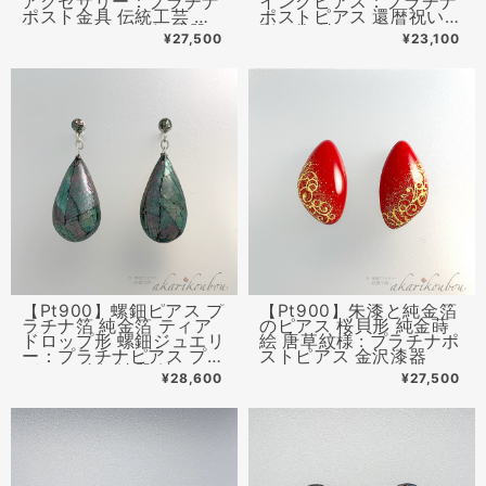
アクセサリー：プラチナ
イングピアス：プラチナ
ポスト金具 伝統工芸 螺
ポストピアス 還暦祝い
鈿ジュエリー 金沢漆器
贈り物 漆アクセサリー
¥27,500
¥23,100
【Pt900】螺鈿ピアス プ
【Pt900】朱漆と純金箔
ラチナ箔 純金箔 ティア
のピアス 桜貝形 純金蒔
ドロップ形 螺鈿ジュエリ
絵 唐草紋様 : プラチナポ
ー：プラチナピアス プレ
ストピアス 金沢漆器
ゼント 金沢漆器 漆アク
¥28,600
¥27,500
セサリー