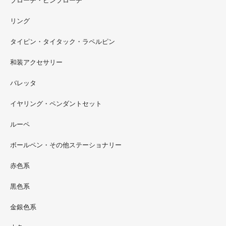
リング
タイピン・タイタック・ラペルピン
2022.09
和装アクセサリー
ただ今 東武百貨店船橋店に出展中です。9月20日まで4階
イベントスペースにいます。お近くの方はぜひお越しくだ
バレッタ
さい。
イヤリング・ペンダントセット
2022.09
ルーペ
螺鈿ソフビでお世話になっているT-BASE銀座ギャラリー
さんの渋谷パルコでの展示イベントに、アートソフビ『匠
ボールペン・その他ステーショナリー
シリーズ』紅里工房螺鈿装飾も展示されています。アクセ
サリーとはまた違った美しさがあると思うのでぜひご覧く
赤色系
ださい。螺鈿装飾ソフビの詳細はブログに載せています。
黒色系
金銀色系