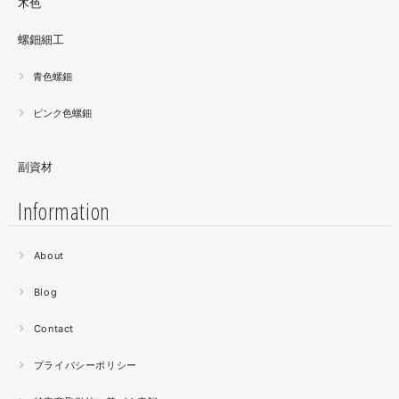
木色
螺鈿細工
青色螺鈿
ピンク色螺鈿
副資材
Information
2021.06
About
螺鈿細工の工程。青みの強い鮑貝を使ってステンドグラス
みたいに貼り合わせています。
Blog
曲面に螺鈿するためには貝も小さなカケラを使う必要が...
昔作った２０００ピースのジグソーパズルを思い出す。ひ
Contact
たすら地味。
プライバシーポリシー
2021.04