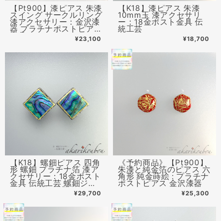
【Pt900】漆ピアス 朱漆
【K18】漆ピアス 朱漆
スイング サークルリング
10mm玉 漆アクセサリ
漆アクセサリー：金沢漆
ー：18金ポスト金具 伝
器 プラチナポストピアス
統工芸
金具
¥23,100
¥18,700
【K18】螺鈿ピアス 四角
《予約商品》【Pt900】
形 螺鈿 プラチナ箔 漆ア
朱漆と純金箔のピアス 六
クセサリー：18金ポスト
角形 純金蒔絵 : プラチナ
金具 伝統工芸 螺鈿ジュ
ポストピアス 金沢漆器
エリー 金沢漆器
¥29,700
¥25,300