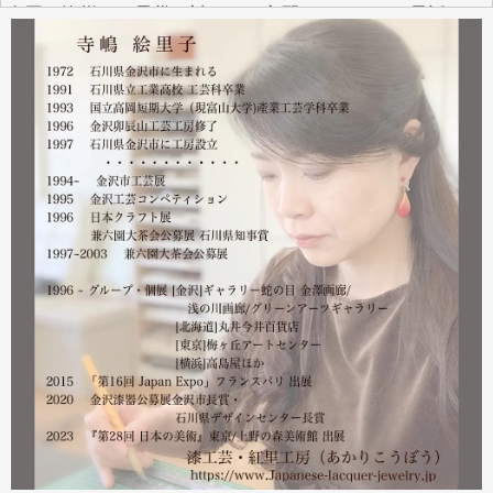
全国の皆様より震災に対するご心配のメールやお電話をた
くさんいただきました。ありがとうございます。
幸い紅里工房にはそれほどの被害もなく、ただいま通常の
営業をしております。配送につきましても金沢から発送す
る分につきましては問題ありませんのでご安心ください。
皆様には多大なご心配をおかけしており心苦しいばかりで
はありますが、今後とも紅里工房をどうぞよろしくお願い
いたします。
漆工芸・紅里工房 寺嶋絵里子
2023.02
2月21日から27日まで 仙台三越で開催中の『第22回 金
沢・能登 美味と美技展』に出展しています。会場には作
者本人がおりますのでお近くの方はぜひ遊びにいらしてく
ださい。お待ちしております。
2023.02
2月19日から23日まで 東京・上野の森美術館で開催中の