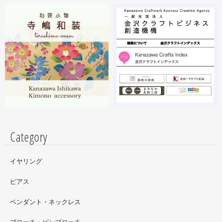
『第28回 日本の美術展』に出展しています。
2023.02
昨年初めからT-BASE銀座ギャラリーさんのご依頼で螺鈿
細工のソフビフィギュア装飾のお仕事させていただいてま
す。広面積への螺鈿細工や蒔絵となりますのでかなりの高
額品になりますがご好評のようで嬉しい限りです(^^)写真
はドラマに登場していたキャラクターです。
Category
イヤリング
ピアス
ペンダント・ネックレス
ブローチ・ピンブローチ