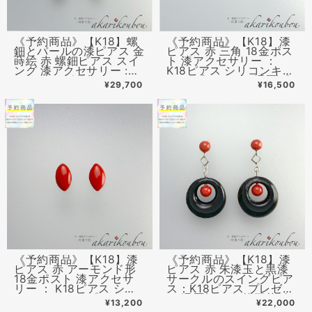
《予約商品》【K18】螺
《予約商品》【K18】漆
鈿とパールの漆ピアス 金
ピアス 赤 三角 18金ポス
蒔絵 赤 螺鈿ピアス スイ
ト 漆アクセサリー ：
ング 漆アクセサリー :
K18ピアス シリコンキャ
K18ピアス 淡水パール ラ
ッチ プレゼント 還暦プ
¥29,700
¥16,500
ベンダー silver925 螺鈿
レゼント イヤリング変更
ジュエリー
可
《予約商品》【K18】漆
《予約商品》【K18】漆
ピアス 赤 アーモンド形
ピアス 赤 朱漆玉と黒漆
18金ポスト 漆アクセサ
サークルのスイングピア
リー ： K18ピアス シリ
ス：K18ピアス プレゼン
コンキャッチ プレゼント
ト 還暦祝い 伝統工芸 金
¥13,200
¥22,000
還暦プレゼント イヤリン
沢漆器