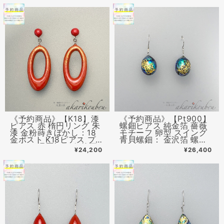
グ変更可
《予約商品》【K18】漆
《予約商品》【Pt900】
ピアス 赤 楕円リング 朱
螺鈿ピアス 純金箔 薔薇
漆 金粉蒔きぼかし：18
モチーフ 卵型 スイング
金ポスト K18ピアス プレ
青貝螺鈿： 金沢箔 螺鈿
ゼント 還暦祝い 伝統工
ジュエリー
¥24,200
¥26,400
芸 漆アクセサリー