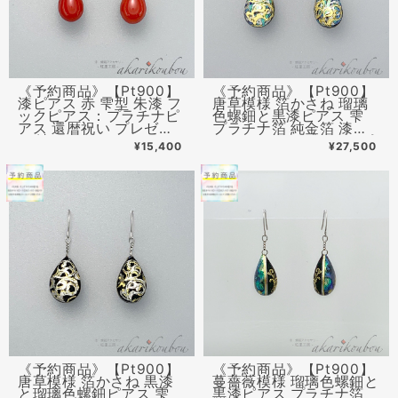
《予約商品》【Pt900】
《予約商品》【Pt900】
漆ピアス 赤 雫型 朱漆 フ
唐草模様 箔かさね 瑠璃
ックピアス：プラチナピ
色螺鈿と黒漆ピアス 雫
アス 還暦祝い プレゼン
プラチナ箔 純金箔 漆ア
ト 漆アクセサリー
クセサリー：プラチナピ
¥15,400
¥27,500
アス 金沢漆器 螺鈿ジュ
エリー
《予約商品》【Pt900】
《予約商品》【Pt900】
唐草模様 箔かさね 黒漆
蔓薔薇模様 瑠璃色螺鈿と
と瑠璃色螺鈿ピアス 雫
黒漆ピアス プラチナ箔