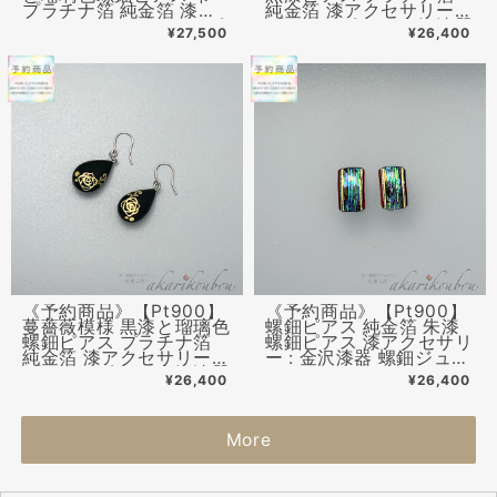
プラチナ箔 純金箔 漆ア
純金箔 漆アクセサリー：
クセサリー：プラチナピ
プラチナピアス 金沢漆器
¥27,500
¥26,400
アス 金沢漆器 螺鈿ジュ
螺鈿ジュエリー
エリー
《予約商品》【Pt900】
《予約商品》【Pt900】
蔓薔薇模様 黒漆と瑠璃色
螺鈿ピアス 純金箔 朱漆
螺鈿ピアス プラチナ箔
螺鈿ピアス 漆アクセサリ
純金箔 漆アクセサリー：
ー : 金沢漆器 螺鈿ジュエ
プラチナピアス 金沢漆器
リー
¥26,400
¥26,400
螺鈿ジュエリー
More