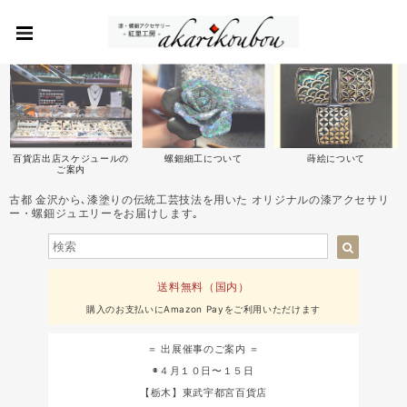
百貨店出店スケジュールの
螺鈿細工について
蒔絵について
ご案内
古都 金沢から､漆塗りの伝統工芸技法を用いた オリジナルの漆アクセサリ
ー・螺鈿ジュエリーをお届けします｡
送料無料（国内）
購入のお支払いにAmazon Payをご利用いただけます
＝ 出展催事のご案内 ＝
◉４月１０日〜１５日
【栃木】東武宇都宮百貨店