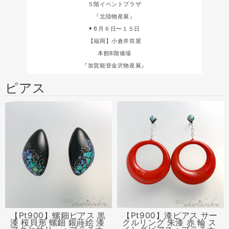
５階イベントプラザ
『北陸物産展』
◉６月６日〜１５日
【福岡】小倉井筒屋
本館8階催場
『加賀能登金沢物産展』
ピアス
【Pt900】螺鈿ピアス 黒
【Pt900】漆ピアス サー
漆 桜貝形 螺鈿 銀蒔絵 漆
クルリング 朱漆 赤 輪 ス