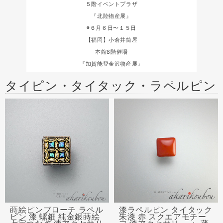
５階イベントプラザ
『北陸物産展』
◉６月６日〜１５日
【福岡】小倉井筒屋
本館8階催場
『加賀能登金沢物産展』
タイピン・タイタック・ラペルピン
蒔絵ピンブローチ ラペル
漆ラペルピン タイタック
ピン 漆 螺鈿 純金銀蒔絵
朱漆 赤 スクエアモチー