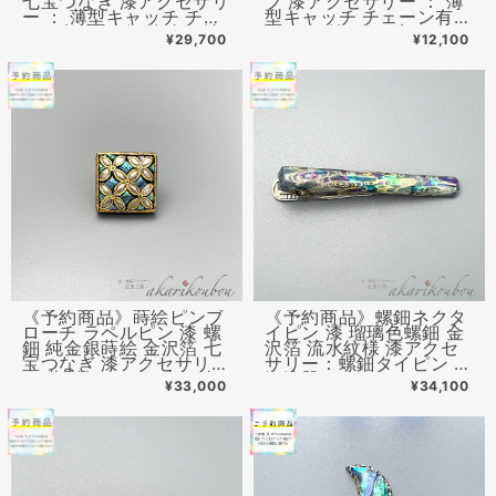
七宝つなぎ 漆アクセサリ
フ 漆アクセサリー ： 薄
ー ： 薄型キャッチ チェ
型キャッチ チェーン有
ーン有 無 ２個付 金沢漆
無 ２個付 ピンブローチ
¥29,700
¥12,100
器
《予約商品》蒔絵ピンブ
《予約商品》螺鈿ネクタ
ローチ ラペルピン 漆 螺
イピン 漆 瑠璃色螺鈿 金
鈿 純金銀蒔絵 金沢箔 七
沢箔 流水紋様 漆アクセ
宝つなぎ 漆アクセサリー
サリー：螺鈿タイピン 金
： 薄型キャッチ 金沢漆
沢漆器
¥33,000
¥34,100
器