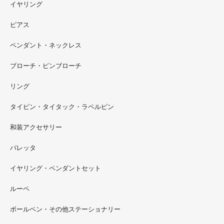
イヤリング
ピアス
ペンダント・ネックレス
ブローチ・ピンブローチ
リング
タイピン・タイタック・ラペルピン
2022.09
和装アクセサリー
ただ今 東武百貨店船橋店に出展中です。9月20日まで4階
イベントスペースにいます。お近くの方はぜひお越しくだ
バレッタ
さい。
イヤリング・ペンダントセット
2022.09
ルーペ
螺鈿ソフビでお世話になっているT-BASE銀座ギャラリー
さんの渋谷パルコでの展示イベントに、アートソフビ『匠
ボールペン・その他ステーショナリー
シリーズ』紅里工房螺鈿装飾も展示されています。アクセ