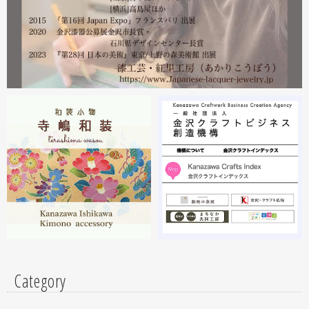
沢・能登 美味と美技展』に出展しています。会場には作
者本人がおりますのでお近くの方はぜひ遊びにいらしてく
ださい。お待ちしております。
2023.02
2月19日から23日まで 東京・上野の森美術館で開催中の
『第28回 日本の美術展』に出展しています。
2023.02
昨年初めからT-BASE銀座ギャラリーさんのご依頼で螺鈿
細工のソフビフィギュア装飾のお仕事させていただいてま
す。広面積への螺鈿細工や蒔絵となりますのでかなりの高
額品になりますがご好評のようで嬉しい限りです(^^)写真
はドラマに登場していたキャラクターです。
Category