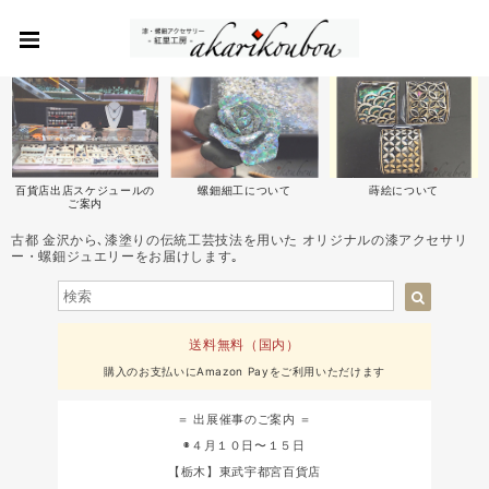
百貨店出店スケジュールの
螺鈿細工について
蒔絵について
ご案内
古都 金沢から､漆塗りの伝統工芸技法を用いた オリジナルの漆アクセサリ
ー・螺鈿ジュエリーをお届けします｡
送料無料（国内）
購入のお支払いにAmazon Payをご利用いただけます
＝ 出展催事のご案内 ＝
◉４月１０日〜１５日
【栃木】東武宇都宮百貨店