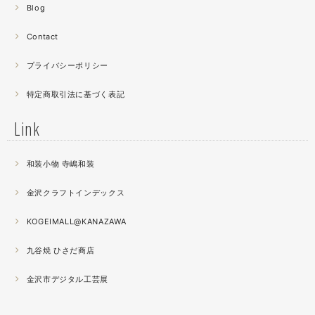
Blog
曲面に螺鈿するためには貝も小さなカケラを使う必要が...
昔作った２０００ピースのジグソーパズルを思い出す。ひ
Contact
たすら地味。
プライバシーポリシー
2021.04
特定商取引法に基づく表記
薔薇のブローチ木地制作中。
この後漆を塗り重ねると厚みが増すため、木地はなるべく
Link
薄く作らねば。。。パキッとやってしまったときの悲しさ
が半端ない
和装小物 寺嶋和装
2021.04
金沢クラフトインデックス
春の催事もひと段落
秋の催事シーズンに向けてまた木地を作り始めました。
KOGEIMALL@KANAZAWA
九谷焼 ひさだ商店
2021.04
4月になりました。工房の前を流れる浅野川を挟んだ向か
金沢市デジタル工芸展
いの桜が満開になりました。