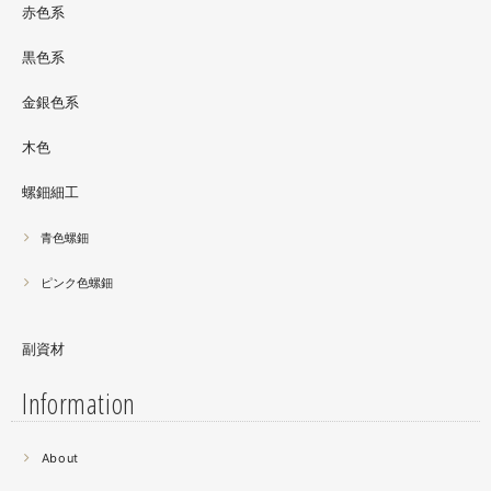
サリーとはまた違った美しさがあると思うのでぜひご覧く
赤色系
ださい。螺鈿装飾ソフビの詳細はブログに載せています。
黒色系
金銀色系
木色
螺鈿細工
青色螺鈿
ピンク色螺鈿
副資材
Information
2021.06
About
螺鈿細工の工程。青みの強い鮑貝を使ってステンドグラス
みたいに貼り合わせています。