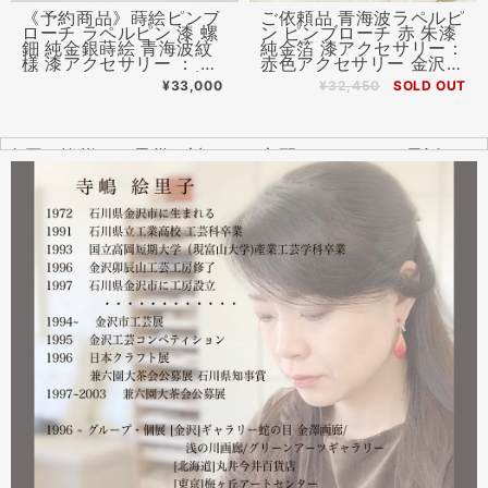
《予約商品》蒔絵ピンブ
ご依頼品 青海波ラペルピ
ローチ ラペルピン 漆 螺
ン ピンブローチ 赤 朱漆
鈿 純金銀蒔絵 青海波紋
純金箔 漆アクセサリー：
様 漆アクセサリー ： 薄
赤色アクセサリー 金沢漆
型キャッチ チェーン有
器
¥33,000
¥32,450
SOLD OUT
無 ２個付 金沢漆器
全国の皆様より震災に対するご心配のメールやお電話をた
くさんいただきました。ありがとうございます。
幸い紅里工房にはそれほどの被害もなく、ただいま通常の
営業をしております。配送につきましても金沢から発送す
る分につきましては問題ありませんのでご安心ください。
皆様には多大なご心配をおかけしており心苦しいばかりで
はありますが、今後とも紅里工房をどうぞよろしくお願い
いたします。
漆工芸・紅里工房 寺嶋絵里子
2023.02
2月21日から27日まで 仙台三越で開催中の『第22回 金