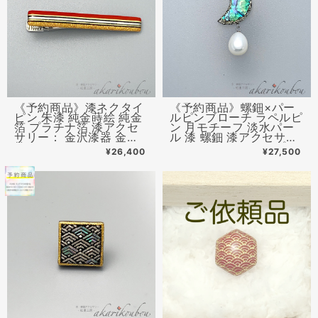
《予約商品》漆ネクタイ
《予約商品》螺鈿×パー
ピン 朱漆 純金蒔絵 純金
ルピンブローチ ラペルピ
箔 プラチナ箔 漆アクセ
ン 月モチーフ 淡水パー
サリー： 金沢漆器 金沢
ル 漆 螺鈿 漆アクセサリ
箔
ー ： 薄型キャッチ プラ
¥26,400
¥27,500
チナ箔 金沢漆器 螺鈿ジ
ュエリー