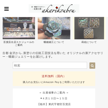
百貨店出店スケジュールの
螺鈿細工について
蒔絵について
ご案内
古都 金沢から､漆塗りの伝統工芸技法を用いた オリジナルの漆アクセサリ
ー・螺鈿ジュエリーをお届けします｡
送料無料（国内）
購入のお支払いにAmazon Payをご利用いただけます
＝ 出展催事のご案内 ＝
◉４月１０日〜１５日
【栃木】東武宇都宮百貨店