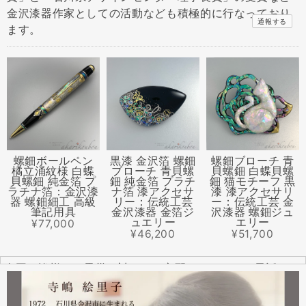
金沢漆器作家としての活動なども積極的に行なっており
通報する
ます。
螺鈿ボールペン
黒漆 金沢箔 螺鈿
螺鈿ブローチ 青
橘立涌紋様 白蝶
ブローチ 青貝螺
貝螺鈿 白蝶貝螺
貝螺鈿 純金箔 プ
鈿 純金箔 プラチ
鈿 猫モチーフ 黒
ラチナ箔：金沢漆
ナ箔 漆アクセサ
漆 漆アクセサリ
器 螺鈿細工 高級
リー：伝統工芸
ー：伝統工芸 金
筆記用具
金沢漆器 金箔ジ
沢漆器 螺鈿ジュ
ュエリー
エリー
¥77,000
¥46,200
¥51,700
全国の皆様より震災に対するご心配のメールやお電話をた
くさんいただきました。ありがとうございます。
幸い紅里工房にはそれほどの被害もなく、ただいま通常の