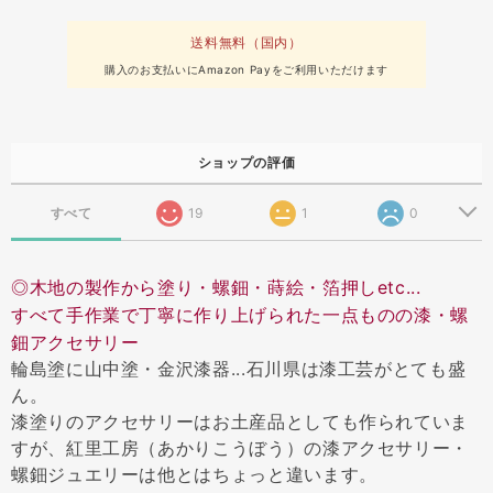
送料無料（国内）
購入のお支払いにAmazon Payをご利用いただけます
ショップの評価
すべて
19
1
0
◎木地の製作から塗り・螺鈿・蒔絵・箔押しetc...
すべて手作業で丁寧に作り上げられた一点ものの漆・螺
鈿アクセサリー
輪島塗に山中塗・金沢漆器...石川県は漆工芸がとても盛
ん。
漆塗りのアクセサリーはお土産品としても作られていま
すが、紅里工房（あかりこうぼう）の漆アクセサリー・
螺鈿ジュエリーは他とはちょっと違います。