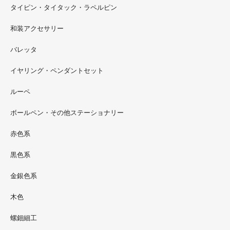
タイピン・タイタック・ラペルピン
2022.09
和装アクセサリー
ただ今 東武百貨店船橋店に出展中です。9月20日まで4階
イベントスペースにいます。お近くの方はぜひお越しくだ
バレッタ
さい。
イヤリング・ペンダントセット
2022.09
ルーペ
螺鈿ソフビでお世話になっているT-BASE銀座ギャラリー
さんの渋谷パルコでの展示イベントに、アートソフビ『匠
ボールペン・その他ステーショナリー
シリーズ』紅里工房螺鈿装飾も展示されています。アクセ
サリーとはまた違った美しさがあると思うのでぜひご覧く
赤色系
ださい。螺鈿装飾ソフビの詳細はブログに載せています。
黒色系
金銀色系
木色
螺鈿細工