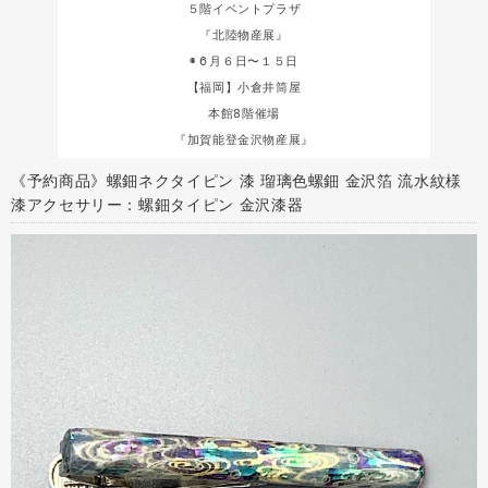
５階イベントプラザ
『北陸物産展』
◉６月６日〜１５日
【福岡】小倉井筒屋
本館8階催場
『加賀能登金沢物産展』
《予約商品》螺鈿ネクタイピン 漆 瑠璃色螺鈿 金沢箔 流水紋様
漆アクセサリー：螺鈿タイピン 金沢漆器