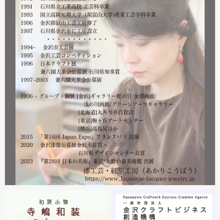
営業をしております。配送につきましても金沢から発送す
る分につきましては問題ありませんのでご安心ください。
皆様には多大なご心配をおかけしており心苦しいばかりで
はありますが、今後とも紅里工房をどうぞよろしくお願い
いたします。
漆工芸・紅里工房 寺嶋絵里子
2023.02
2月21日から27日まで 仙台三越で開催中の『第22回 金
沢・能登 美味と美技展』に出展しています。会場には作
者本人がおりますのでお近くの方はぜひ遊びにいらしてく
ださい。お待ちしております。
2023.02
2月19日から23日まで 東京・上野の森美術館で開催中の
『第28回 日本の美術展』に出展しています。