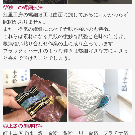
◎独自の螺鈿技法
紅里工房の螺鈿細工は曲面に施してあるにもかかわらず
隙間がありません。
また、従来の螺鈿に比べて青味が強いのも特徴。
これらは素材になる貝殻の微妙な調整と色味の仕分け、
根気強い貼り合わせ作業の上に成り立っています。
ブラックオパールのような輝きは螺鈿好きな方にもきっ
と喜んで頂けることでしょう。
◎上級の加飾材料
紅里工房では、漆・金粉・銀粉・貝・金箔・プラチナ箔