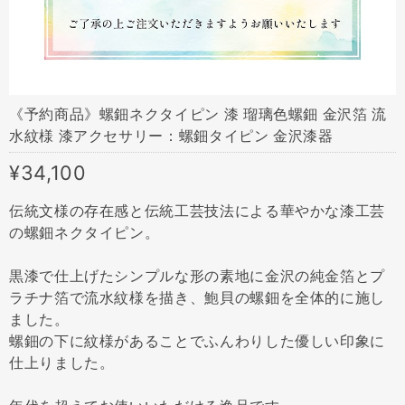
《予約商品》螺鈿ネクタイピン 漆 瑠璃色螺鈿 金沢箔 流
水紋様 漆アクセサリー：螺鈿タイピン 金沢漆器
¥34,100
伝統文様の存在感と伝統工芸技法による華やかな漆工芸
の螺鈿ネクタイピン。
黒漆で仕上げたシンプルな形の素地に金沢の純金箔とプ
ラチナ箔で流水紋様を描き、鮑貝の螺鈿を全体的に施し
ました。
螺鈿の下に紋様があることでふんわりした優しい印象に
仕上りました。