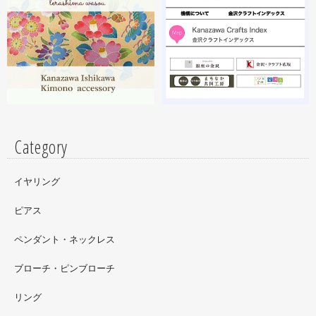
2023.02
昨年初めからT-BASE銀座ギャラリーさんのご依頼で螺鈿
細工のソフビフィギュア装飾のお仕事させていただいてま
す。広面積への螺鈿細工や蒔絵となりますのでかなりの高
額品になりますがご好評のようで嬉しい限りです(^^)写真
はドラマに登場していたキャラクターです。
Category
イヤリング
ピアス
ペンダント・ネックレス
ブローチ・ピンブローチ
リング