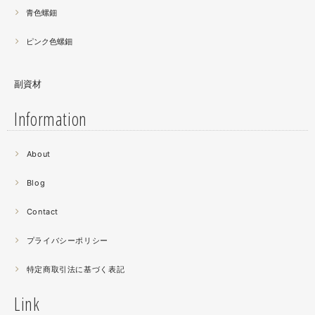
青色螺鈿
ピンク色螺鈿
副資材
Information
2021.06
About
螺鈿細工の工程。青みの強い鮑貝を使ってステンドグラス
みたいに貼り合わせています。
Blog
曲面に螺鈿するためには貝も小さなカケラを使う必要が...
昔作った２０００ピースのジグソーパズルを思い出す。ひ
Contact
たすら地味。
プライバシーポリシー
2021.04
特定商取引法に基づく表記
薔薇のブローチ木地制作中。
この後漆を塗り重ねると厚みが増すため、木地はなるべく
Link
薄く作らねば。。。パキッとやってしまったときの悲しさ