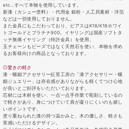
etc...すべて本物を使用しています。
新漆（カシュー塗料）・代用金 銀粉・人工貝素材・洋箔
などは一切使用しておりません。
また金具にもこだわっており、ピアスはK18/K18ホワイ
トゴールドとプラチナ900。イヤリングは国産ソフトタ
ッチ無痛イヤリング（特許金具）を使用。
玉チェーンもビーズではなく天然石を使い、本物を求め
るお客様向けの商品となっております。
◎驚きの軽さ
漆・螺鈿アクセサリー紅里工房の「漆アクセサリー・螺
鈿ジュエリー」は存在感がありながらも軽くてつけ心地
が良いとご好評をいただいております。
芯材には木材を使い、一点一点手作業で彫刻しているの
で軽さがあり、身につけていて肩が凝りにくいのも嬉し
いポイントです。
塗り重ねられた漆の持つ温かみと、木の優しさ、軽さも
実感いただけるデザイン。