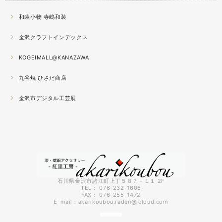
が半端ない
和装小物 寺嶋和装
2021.04
金沢クラフトインデックス
春の催事もひと段落
秋の催事シーズンに向けてまた木地を作り始めました。
KOGEIMALL@KANAZAWA
九谷焼 ひさだ商店
2021.04
4月になりました。工房の前を流れる浅野川を挟んだ向か
金沢市デジタル工芸展
いの桜が満開になりました。
2021.03
『いしかわ工芸の担い手作品展』に出品中。５月１０日ま
で石川県地場産業振興センター本館１階にて開催です。石
川県内で活動する５０歳未満の作り手６０人による展示会
です。
石川県金沢市諸江町上丁５８７－１１ 2F
TEL： 076-232-1606
FAX： 076-255-1472
2021.03
E-mail：
akarikoubou.raden@icloud.com
3月に入りようやく暖かくなってきました。コロナも早く