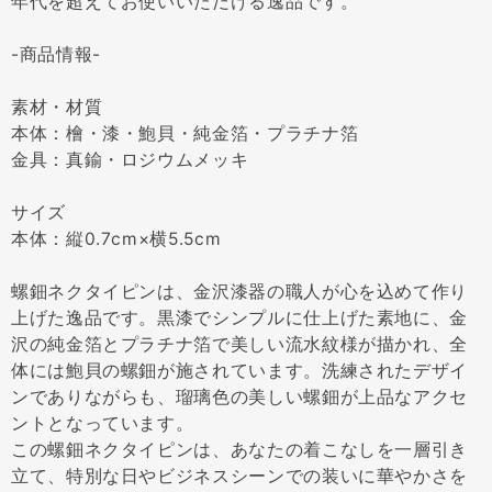
年代を超えてお使いいただける逸品です。
-商品情報-
素材・材質
本体：檜・漆・鮑貝・純金箔・プラチナ箔
金具：真鍮・ロジウムメッキ
サイズ
本体：縦0.7cm×横5.5cm
螺鈿ネクタイピンは、金沢漆器の職人が心を込めて作り
上げた逸品です。黒漆でシンプルに仕上げた素地に、金
沢の純金箔とプラチナ箔で美しい流水紋様が描かれ、全
体には鮑貝の螺鈿が施されています。洗練されたデザイ
ンでありながらも、瑠璃色の美しい螺鈿が上品なアクセ
ントとなっています。
この螺鈿ネクタイピンは、あなたの着こなしを一層引き
立て、特別な日やビジネスシーンでの装いに華やかさを