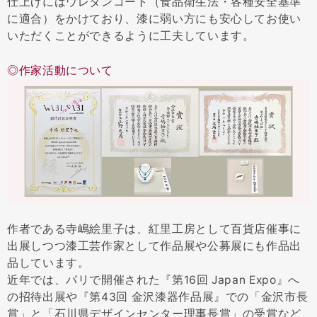
仕上げにはウレタンコート（食品衛生法・各種安全基準
に適合）をかけており、漆に弱い方にも安心してお使い
いただくことができるように工夫しています。
◎作家活動について
作者である寺嶋絵里子は、紅里工房として百貨店催事に
出展しつつ漆工芸作家として作品展や公募展にも作品出
品しています。
近年では、パリで開催された『第16回 Japan Expo』へ
の招待出展や『第43回 金沢漆器作品展』での「金沢市長
賞」と「石川県デザインセンター理事長賞」の受賞など