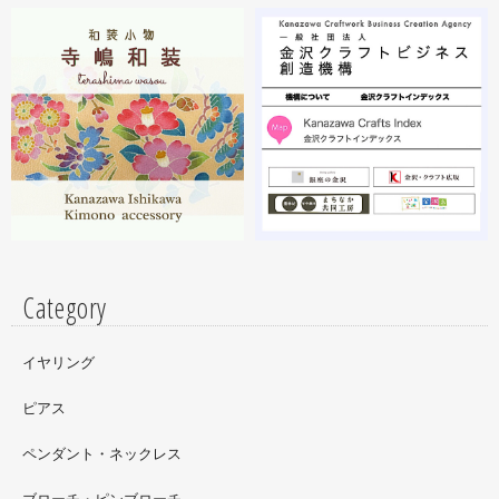
『第28回 日本の美術展』に出展しています。
2023.02
昨年初めからT-BASE銀座ギャラリーさんのご依頼で螺鈿
細工のソフビフィギュア装飾のお仕事させていただいてま
す。広面積への螺鈿細工や蒔絵となりますのでかなりの高
額品になりますがご好評のようで嬉しい限りです(^^)写真
はドラマに登場していたキャラクターです。
Category
イヤリング
ピアス
ペンダント・ネックレス
ブローチ・ピンブローチ