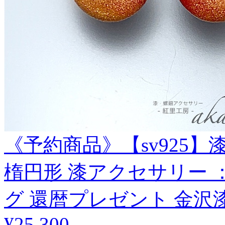
《予約商品》【sv925】
楕円形 漆アクセサリー 
グ 還暦プレゼント 金沢
¥25,300
.