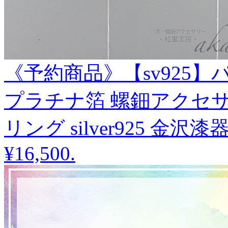
《予約商品》【sv925】
プラチナ箔 螺鈿アクセサ
リング silver925 金
¥16,500
.