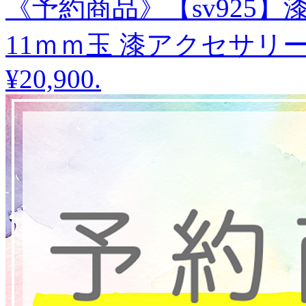
《予約商品》【sv925】
11ｍｍ玉 漆アクセサリー
¥20,900
.