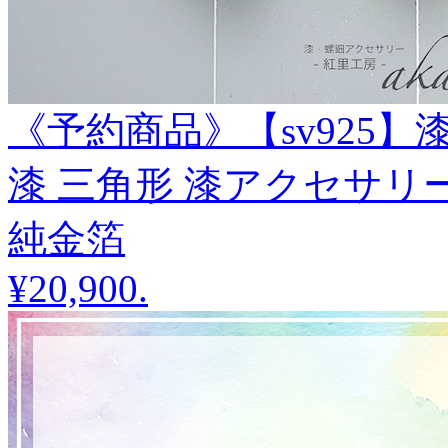
《予約商品》【sv925】
漆 三角形 漆アクセサリ
純金箔
¥20,900
.