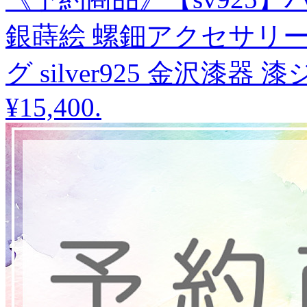
銀蒔絵 螺鈿アクセサリー
グ silver925 金沢漆器
¥15,400
.