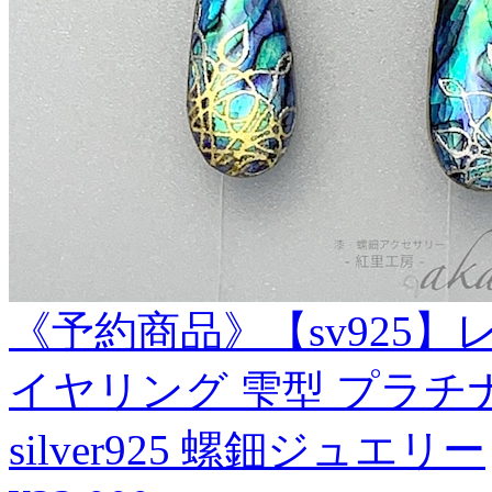
《予約商品》【sv925
イヤリング 雫型 プラチ
silver925 螺鈿ジュエリー