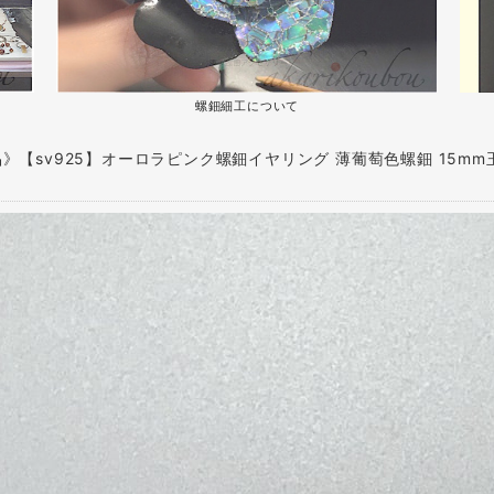
螺鈿細工について
》【sv925】オーロラピンク螺鈿イヤリング 薄葡萄色螺鈿 15m