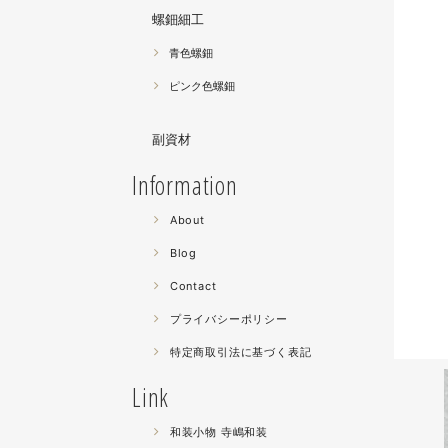
螺鈿細工
青色螺鈿
ピンク色螺鈿
副資材
Information
About
Blog
Contact
プライバシーポリシー
特定商取引法に基づく表記
Link
和装小物 寺嶋和装