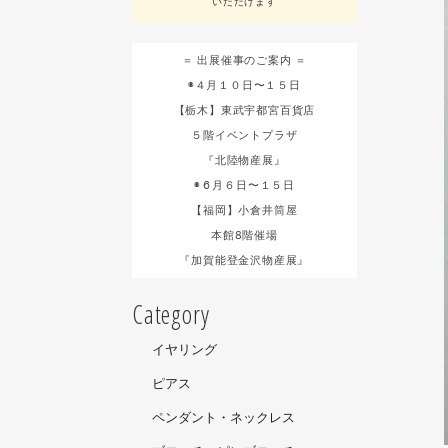
いただけます
＝ 出展催事のご案内 ＝
◉４月１０日〜１５日
【栃木】東武宇都宮百貨店
５階イベントプラザ
『北陸物産展』
◉６月６日〜１５日
【福岡】小倉井筒屋
本館8階催場
『加賀能登金沢物産展』
Category
イヤリング
ピアス
ペンダント・ネックレス