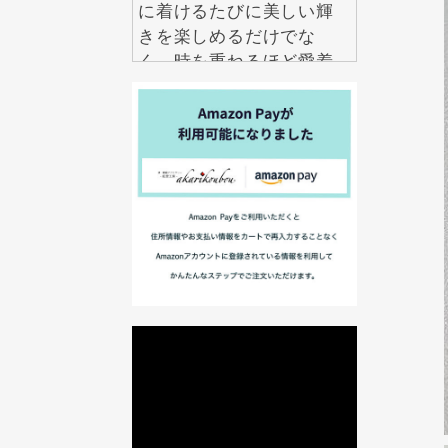
に着けるたびに美しい輝
きを楽しめるだけでな
く、時を重ねるほど愛着
も深まります。 毎日の自
分を少し誇らしくしてく
れる特別な一品を、ぜひ
手に取ってみてくださ
い。
2026.7.22
伝統工芸というと特別な
日に楽しむものという印
象がありますが、紅里工
房の螺鈿ジュエリーは日
常にも自然になじむデザ
インが魅力です。 シンプ
ルな装いにも上品なアク
セントを加え、年齢を問