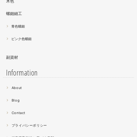
木色
螺鈿細工
青色螺鈿
ピンク色螺鈿
副資材
Information
2021.06
About
螺鈿細工の工程。青みの強い鮑貝を使ってステンドグラス
みたいに貼り合わせています。
Blog
曲面に螺鈿するためには貝も小さなカケラを使う必要が...
昔作った２０００ピースのジグソーパズルを思い出す。ひ
Contact
たすら地味。
プライバシーポリシー
2021.04