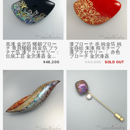
黒漆 金沢箔 螺鈿ブロー
漆ブローチ 赤 純金箔 純
チ 青貝螺鈿 純金箔 プラ
金蒔絵 朱漆 桜モチーフ
チナ箔 漆アクセサリー：
漆アクセサリー ： 赤色
伝統工芸 金沢漆器 金箔
ブローチ 金沢漆器
ジュエリー
¥46,200
¥44,000
SOLD OUT