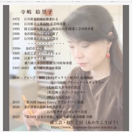
全国の皆様より震災に対するご心配のメールやお電話をた
くさんいただきました。ありがとうございます。
幸い紅里工房にはそれほどの被害もなく、ただいま通常の
営業をしております。配送につきましても金沢から発送す
る分につきましては問題ありませんのでご安心ください。
皆様には多大なご心配をおかけしており心苦しいばかりで
はありますが、今後とも紅里工房をどうぞよろしくお願い
いたします。
漆工芸・紅里工房 寺嶋絵里子
2023.02
2月21日から27日まで 仙台三越で開催中の『第22回 金
沢・能登 美味と美技展』に出展しています。会場には作
者本人がおりますのでお近くの方はぜひ遊びにいらしてく
ださい。お待ちしております。
2023.02
2月19日から23日まで 東京・上野の森美術館で開催中の