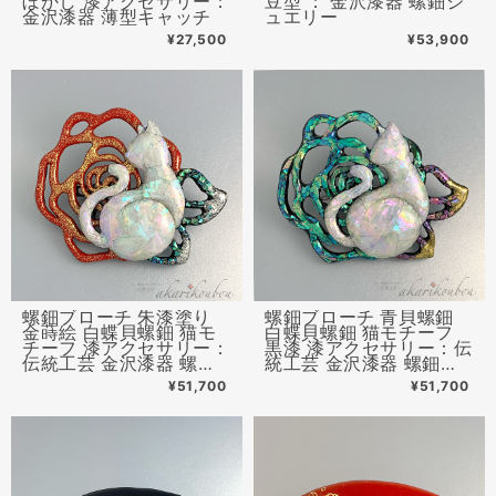
ぼかし 漆アクセサリー：
豆型 ： 金沢漆器 螺鈿ジ
金沢漆器 薄型キャッチ
ュエリー
¥27,500
¥53,900
螺鈿ブローチ 朱漆塗り
螺鈿ブローチ 青貝螺鈿
金蒔絵 白蝶貝螺鈿 猫モ
白蝶貝螺鈿 猫モチーフ
チーフ 漆アクセサリー：
黒漆 漆アクセサリー：伝
伝統工芸 金沢漆器 螺鈿
統工芸 金沢漆器 螺鈿ジ
ジュエリー
ュエリー
¥51,700
¥51,700