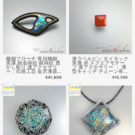
螺鈿ブローチ 青貝螺鈿
漆ラペルピン タイタック
黒漆 純金蒔絵 銀蒔絵 透
朱漆 赤 スクエアモチー
かし彫り 漆アクセサリ
フ 漆アクセサリー ： 薄
ー：伝統工芸 金沢漆器
型キャッチ チェーン有
螺鈿ジュエリー
無 ２個付 ピンブローチ
¥41,800
¥12,100