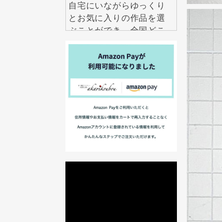
自宅にいながらゆっくり
とお気に入りの作品を選
ぶことができ、全国どこ
からでも気軽にお求めい
ただけます。
2026.7.29
アクセサリーは数多くあ
りますが、本当に長く大
切にしたいと思えるもの
は意外と多くありませ
ん。 紅里工房の螺鈿ジュ
エリーは、職人の技術と
伝統美が息づく、一生も
のとして愛せるアクセサ
リーです。 見るたび、身
に着けるたびに美しい輝
きを楽しめるだけでな