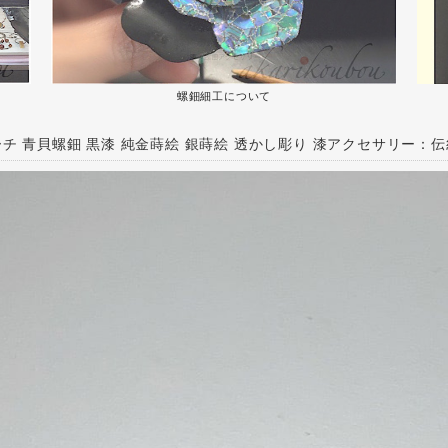
螺鈿細工について
チ 青貝螺鈿 黒漆 純金蒔絵 銀蒔絵 透かし彫り 漆アクセサリー：