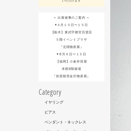
いただけます
＝ 出展催事のご案内 ＝
◉４月１０日〜１５日
【栃木】東武宇都宮百貨店
５階イベントプラザ
『北陸物産展』
◉６月６日〜１５日
【福岡】小倉井筒屋
本館8階催場
『加賀能登金沢物産展』
Category
イヤリング
ピアス
ペンダント・ネックレス