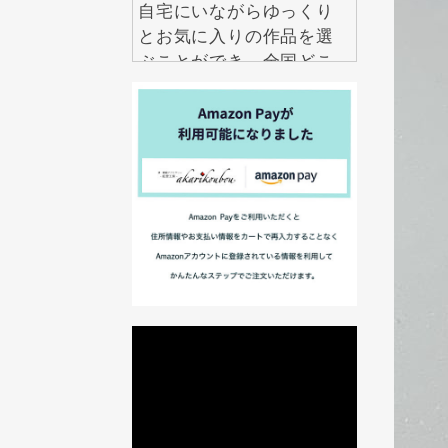
自宅にいながらゆっくり
とお気に入りの作品を選
ぶことができ、全国どこ
からでも気軽にお求めい
ただけます。
2026.7.29
アクセサリーは数多くあ
りますが、本当に長く大
切にしたいと思えるもの
は意外と多くありませ
ん。 紅里工房の螺鈿ジュ
エリーは、職人の技術と
伝統美が息づく、一生も
のとして愛せるアクセサ
リーです。 見るたび、身
に着けるたびに美しい輝
きを楽しめるだけでな