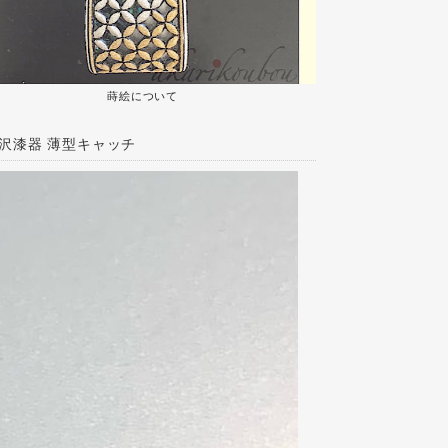
蒔絵について
沢漆器 薄型キャッチ