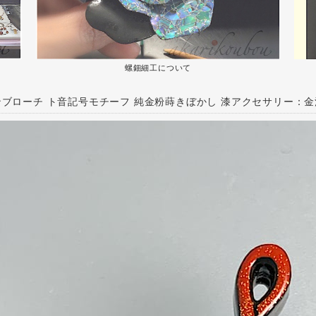
螺鈿細工について
ブローチ ト音記号モチーフ 純金粉蒔きぼかし 漆アクセサリー：金