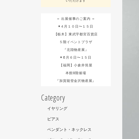
いただけます
＝ 出展催事のご案内 ＝
◉４月１０日〜１５日
【栃木】東武宇都宮百貨店
５階イベントプラザ
『北陸物産展』
◉６月６日〜１５日
【福岡】小倉井筒屋
本館8階催場
『加賀能登金沢物産展』
Category
イヤリング
ピアス
ペンダント・ネックレス