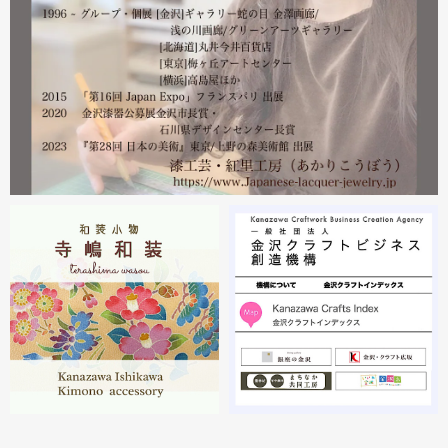
2023.02
2月21日から27日まで 仙台三越で開催中の『第22回 金
沢・能登 美味と美技展』に出展しています。会場には作
者本人がおりますのでお近くの方はぜひ遊びにいらしてく
ださい。お待ちしております。
2023.02
2月19日から23日まで 東京・上野の森美術館で開催中の
『第28回 日本の美術展』に出展しています。
2023.02
昨年初めからT-BASE銀座ギャラリーさんのご依頼で螺鈿
細工のソフビフィギュア装飾のお仕事させていただいてま
す。広面積への螺鈿細工や蒔絵となりますのでかなりの高
額品になりますがご好評のようで嬉しい限りです(^^)写真
はドラマに登場していたキャラクターです。