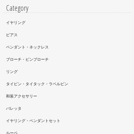
Category
イヤリング
ピアス
ペンダント・ネックレス
ブローチ・ピンブローチ
リング
タイピン・タイタック・ラペルピン
2022.09
和装アクセサリー
ただ今 東武百貨店船橋店に出展中です。9月20日まで4階
イベントスペースにいます。お近くの方はぜひお越しくだ
バレッタ
さい。
イヤリング・ペンダントセット
2022.09
ルーペ