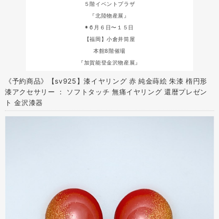
５階イベントプラザ
『北陸物産展』
◉６月６日〜１５日
【福岡】小倉井筒屋
本館8階催場
『加賀能登金沢物産展』
《予約商品》【sv925】漆イヤリング 赤 純金蒔絵 朱漆 楕円形
漆アクセサリー ： ソフトタッチ 無痛イヤリング 還暦プレゼン
ト 金沢漆器