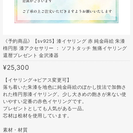
《予約商品》【sv925】漆イヤリング 赤 純金蒔絵 朱漆
楕円形 漆アクセサリー ： ソフトタッチ 無痛イヤリング
還暦プレゼント 金沢漆器
¥25,300
【イヤリング→ピアス変更可】
落ち着いた朱漆を地色に純金蒔絵のぼかし技法で加飾さ
れた楕円形漆イヤリング。少し大きめの飽きが来ない使
いやすい定番の赤色イヤリングです。
プレゼントとしても人気がある一品。
芯材は桧材を使用しています。
素材・材質