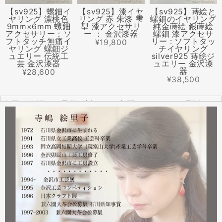
【sv925】螺鈿イ
【sv925】漆イヤ
【sv925】蒔絵と
ヤリング 濃桃色
リング 赤 朱漆 雫
螺鈿のイヤリング
9mm×6mm 螺鈿
型 漆アクセサリ
純金蒔絵 銀蒔絵
アクセサリー：ソ
ー ： 金沢漆器
螺鈿 漆アクセサ
フトタッチ無痛イ
リー : ソフトタッ
¥19,800
ヤリング 螺鈿ジ
チイヤリング
ュエリー 伝統工
silver925 蒔絵ジ
芸 金沢漆器
ュエリー 金沢漆
器
¥28,600
¥38,500
全国の皆様より震災に対するご心配のメールやお電話をた
くさんいただきました。ありがとうございます。
幸い紅里工房にはそれほどの被害もなく、ただいま通常の
営業をしております。配送につきましても金沢から発送す
る分につきましては問題ありませんのでご安心ください。
皆様には多大なご心配をおかけしており心苦しいばかりで
はありますが、今後とも紅里工房をどうぞよろしくお願い
いたします。
漆工芸・紅里工房 寺嶋絵里子