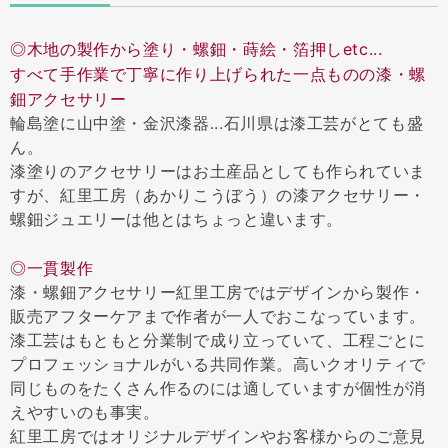
◎木地の製作から塗り・螺鈿・蒔絵・箔押しetc...
すべて手作業で丁寧に作り上げられた一点ものの漆・螺
鈿アクセサリー
輪島塗に山中塗・金沢漆器...石川県は漆工芸がとても盛
ん。
漆塗りのアクセサリーはお土産品としても作られていま
すが、紅里工房（あかりこうぼう）の漆アクセサリー・
螺鈿ジュエリーは他とはちょっと違います。
◎一貫製作
漆・螺鈿アクセサリー紅里工房ではデザインから製作・
販売アフターケアまで作者が一人でおこなっています。
漆工芸はもともと分業制で成り立っていて、工程ごとに
プロフェッショナルがいる共同作業。高いクオリティで
同じものをたくさん作るのには適していますが個性が消
えやすいのも事実。
紅里工房ではオリジナルデザインやお客様からのご意見