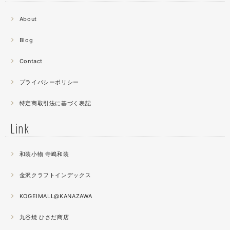
2021.06
About
螺鈿細工の工程。青みの強い鮑貝を使ってステンドグラス
みたいに貼り合わせています。
Blog
曲面に螺鈿するためには貝も小さなカケラを使う必要が...
昔作った２０００ピースのジグソーパズルを思い出す。ひ
Contact
たすら地味。
プライバシーポリシー
2021.04
特定商取引法に基づく表記
薔薇のブローチ木地制作中。
この後漆を塗り重ねると厚みが増すため、木地はなるべく
Link
薄く作らねば。。。パキッとやってしまったときの悲しさ
が半端ない
和装小物 寺嶋和装
2021.04
金沢クラフトインデックス
春の催事もひと段落
秋の催事シーズンに向けてまた木地を作り始めました。
KOGEIMALL@KANAZAWA
九谷焼 ひさだ商店
2021.04