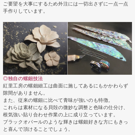
ご要望を大事にするため外注には一切出さずに一点一点
手作りしています。
◎独自の螺鈿技法
紅里工房の螺鈿細工は曲面に施してあるにもかかわらず
隙間がありません。
また、従来の螺鈿に比べて青味が強いのも特徴。
これらは素材になる貝殻の微妙な調整と色味の仕分け、
根気強い貼り合わせ作業の上に成り立っています。
ブラックオパールのような輝きは螺鈿好きな方にもきっ
と喜んで頂けることでしょう。