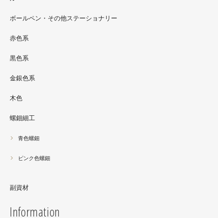
螺鈿ソフビでお世話になっているT-BASE銀座ギャラリー
さんの渋谷パルコでの展示イベントに、アートソフビ『匠
ボールペン・その他ステーショナリー
シリーズ』紅里工房螺鈿装飾も展示されています。アクセ
サリーとはまた違った美しさがあると思うのでぜひご覧く
赤色系
ださい。螺鈿装飾ソフビの詳細はブログに載せています。
黒色系
金銀色系
木色
螺鈿細工
青色螺鈿
ピンク色螺鈿
副資材
Information