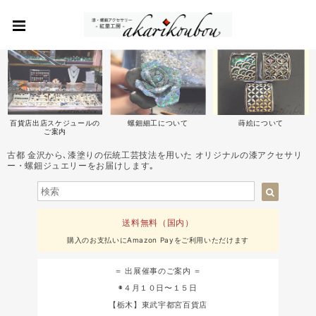
百貨店出店スケジュールの
螺鈿細工について
蒔絵について
ご案内
古都 金沢から､漆塗りの伝統工芸技法を用いた オリジナルの漆アクセサリ
ー・螺鈿ジュエリーをお届けします｡
送料無料（国内）
購入のお支払いにAmazon Payをご利用いただけます
＝ 出展催事のご案内 ＝
◉４月１０日〜１５日
【栃木】東武宇都宮百貨店