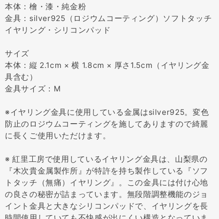
本体：檜・漆・純金粉
金具：silver925（ロジウムコーティング）ソフトタッチ
イヤリング・シリコンパッド
サイズ
本体：縦 2.1cm × 横 1.8cm × 厚さ1.5cm（イヤリング金
具含む）
金具サイズ：M
※イヤリング金具に使用している金属はsilver925。変色
防止のロジウムコーティングを施してありますので綺麗
に長くご使用いただけます。
※ 紅里工房で使用しているイヤリング金具は、山梨県の
『木次貴金属製作所』が特許を持ち製作している『ソフ
トタッチ（無痛）イヤリング』。この金具には付け心地
の良さの秘密が詰まっています。無段階調整機能のジョ
イント金具と大きなシリコンパッドで、イヤリングを長
時間使用していても不快感が出にくい構造となっていま