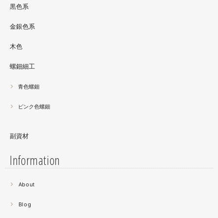
黒色系
金銀色系
木色
螺鈿細工
青色螺鈿
ピンク色螺鈿
副資材
Information
2021.06
About
螺鈿細工の工程。青みの強い鮑貝を使ってステンドグラス
みたいに貼り合わせています。
Blog
曲面に螺鈿するためには貝も小さなカケラを使う必要が...