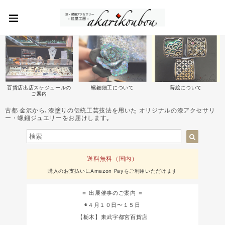
百貨店出店スケジュールの
螺鈿細工について
蒔絵について
ご案内
古都 金沢から､漆塗りの伝統工芸技法を用いた オリジナルの漆アクセサリ
ー・螺鈿ジュエリーをお届けします｡
送料無料（国内）
購入のお支払いにAmazon Payをご利用いただけます
＝ 出展催事のご案内 ＝
◉４月１０日〜１５日
【栃木】東武宇都宮百貨店