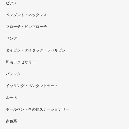
ピアス
ペンダント・ネックレス
ブローチ・ピンブローチ
リング
タイピン・タイタック・ラペルピン
2022.09
和装アクセサリー
ただ今 東武百貨店船橋店に出展中です。9月20日まで4階
イベントスペースにいます。お近くの方はぜひお越しくだ
バレッタ
さい。
イヤリング・ペンダントセット
2022.09
ルーペ
螺鈿ソフビでお世話になっているT-BASE銀座ギャラリー
さんの渋谷パルコでの展示イベントに、アートソフビ『匠
ボールペン・その他ステーショナリー
シリーズ』紅里工房螺鈿装飾も展示されています。アクセ
サリーとはまた違った美しさがあると思うのでぜひご覧く
赤色系
ださい。螺鈿装飾ソフビの詳細はブログに載せています。