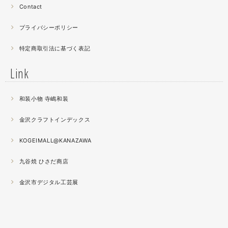
昔作った２０００ピースのジグソーパズルを思い出す。ひ
Contact
たすら地味。
プライバシーポリシー
2021.04
特定商取引法に基づく表記
薔薇のブローチ木地制作中。
この後漆を塗り重ねると厚みが増すため、木地はなるべく
Link
薄く作らねば。。。パキッとやってしまったときの悲しさ
が半端ない
和装小物 寺嶋和装
2021.04
金沢クラフトインデックス
春の催事もひと段落
秋の催事シーズンに向けてまた木地を作り始めました。
KOGEIMALL@KANAZAWA
九谷焼 ひさだ商店
2021.04
4月になりました。工房の前を流れる浅野川を挟んだ向か
金沢市デジタル工芸展
いの桜が満開になりました。
2021.03
『いしかわ工芸の担い手作品展』に出品中。５月１０日ま