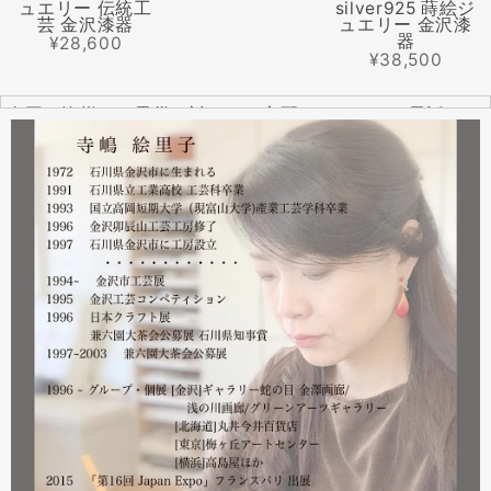
ュエリー 伝統工
silver925 蒔絵ジ
芸 金沢漆器
ュエリー 金沢漆
器
¥28,600
¥38,500
全国の皆様より震災に対するご心配のメールやお電話をた
くさんいただきました。ありがとうございます。
幸い紅里工房にはそれほどの被害もなく、ただいま通常の
営業をしております。配送につきましても金沢から発送す
る分につきましては問題ありませんのでご安心ください。
皆様には多大なご心配をおかけしており心苦しいばかりで
はありますが、今後とも紅里工房をどうぞよろしくお願い
いたします。
漆工芸・紅里工房 寺嶋絵里子
2023.02
2月21日から27日まで 仙台三越で開催中の『第22回 金
沢・能登 美味と美技展』に出展しています。会場には作
者本人がおりますのでお近くの方はぜひ遊びにいらしてく