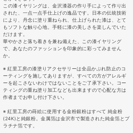
この漆イヤリングは、金沢漆器の作り手によって作り出
された、一点一点手仕上げの逸品です。日本の伝統技術
により、丹念に塗り重ねられ、仕上げられた漆は、とて
もソフトな触り心地。手軽に漆の美しさを楽しんでいた
だけます。
華やかさと落ち着きを兼ね備えた、この漆イヤリング
で、あなたのファッションを印象的に彩ってみません
か。
※ 紅里工房の漆塗りアクセサリーは全品かぶれ防止のコ
ーティングを施してありますが、すべての方がアレルギ
ーを起こさないわけではないことをご了承下さい。コー
ティングの重ね塗り加工なども出来ますので心配な方は
作者までお申し付け下さい。
※ 紅里工房の蒔絵に使用する金粉銀粉はすべて 純金粉
(24K)と純銀粉。金属箔は金沢市で製造された純金箔とプ
ラチナ箔です。