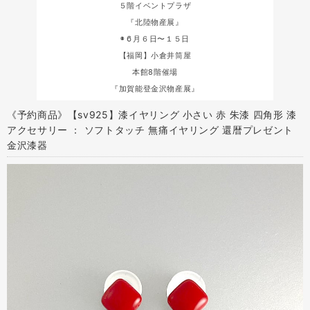
５階イベントプラザ
『北陸物産展』
◉６月６日〜１５日
【福岡】小倉井筒屋
本館8階催場
『加賀能登金沢物産展』
《予約商品》【sv925】漆イヤリング 小さい 赤 朱漆 四角形 漆
アクセサリー ： ソフトタッチ 無痛イヤリング 還暦プレゼント
金沢漆器