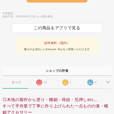
予約商品
発送予定：2026年8月13日 から順次発送
この商品をアプリで見る
送料無料（国内）
購入のお支払いにAmazon Payをご利用いただけます
ショップの評価
すべて
19
1
0
◎木地の製作から塗り・螺鈿・蒔絵・箔押しetc...
すべて手作業で丁寧に作り上げられた一点ものの漆・螺
鈿アクセサリー