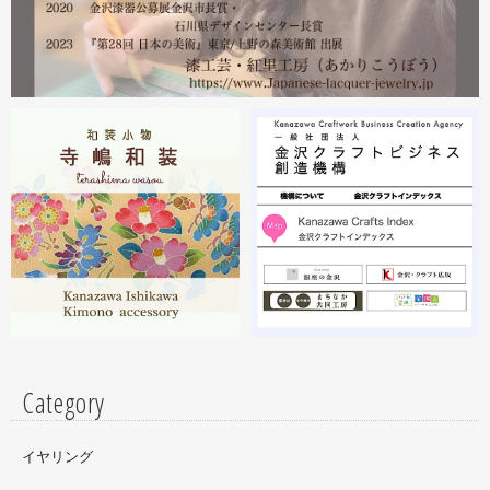
ださい。お待ちしております。
2023.02
2月19日から23日まで 東京・上野の森美術館で開催中の
『第28回 日本の美術展』に出展しています。
2023.02
昨年初めからT-BASE銀座ギャラリーさんのご依頼で螺鈿
細工のソフビフィギュア装飾のお仕事させていただいてま
す。広面積への螺鈿細工や蒔絵となりますのでかなりの高
額品になりますがご好評のようで嬉しい限りです(^^)写真
はドラマに登場していたキャラクターです。
Category
イヤリング