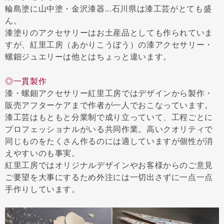
輪島塗に山中塗・金沢漆器...石川県は漆工芸がとても盛
ん。
漆塗りのアクセサリーはお土産品としても作られていま
すが、紅里工房（あかりこうぼう）の漆アクセサリー・
螺鈿ジュエリーは他とはちょっと違います。
◎一貫製作
漆・螺鈿アクセサリー紅里工房ではデザインから製作・
販売アフターケアまで作者が一人でおこなっています。
漆工芸はもともと分業制で成り立っていて、工程ごとに
プロフェッショナルがいる共同作業。高いクオリティで
同じものをたくさん作るのには適していますが個性が消
えやすいのも事実。
紅里工房ではオリジナルデザインやお客様からのご意見
ご要望を大事にするため外注には一切出さずに一点一点
手作りしています。