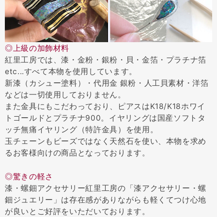
◎上級の加飾材料
紅里工房では、漆・金粉・銀粉・貝・金箔・プラチナ箔
etc...すべて本物を使用しています。
新漆（カシュー塗料）・代用金 銀粉・人工貝素材・洋箔
などは一切使用しておりません。
また金具にもこだわっており、ピアスはK18/K18ホワイ
トゴールドとプラチナ900。イヤリングは国産ソフトタ
ッチ無痛イヤリング（特許金具）を使用。
玉チェーンもビーズではなく天然石を使い、本物を求め
るお客様向けの商品となっております。
◎驚きの軽さ
漆・螺鈿アクセサリー紅里工房の「漆アクセサリー・螺
鈿ジュエリー」は存在感がありながらも軽くてつけ心地
が良いとご好評をいただいております。