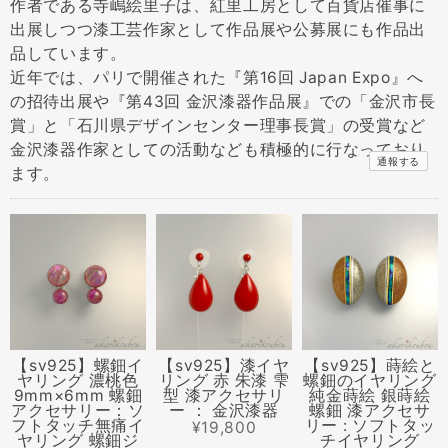
作者である寺嶋絵里子は、紅里工房として百貨店催事に
出展しつつ漆工芸作家として作品展や公募展にも作品出
品しています。
近年では、パリで開催された『第16回 Japan Expo』へ
の招待出展や『第43回 金沢漆器作品展』での「金沢市長
賞」と「石川県デザインセンター理事長賞」の受賞など
金沢漆器作家としての活動なども積極的に行なっており
通報する
ます。
【sv925】螺鈿イ
【sv925】漆イヤ
【sv925】蒔絵と
ヤリング 濃桃色
リング 赤 朱漆 雫
螺鈿のイヤリング
9mm×6mm 螺鈿
型 漆アクセサリ
純金蒔絵 銀蒔絵
アクセサリー：ソ
ー ： 金沢漆器
螺鈿 漆アクセサ
フトタッチ無痛イ
リー : ソフトタッ
¥19,800
ヤリング 螺鈿ジ
チイヤリング