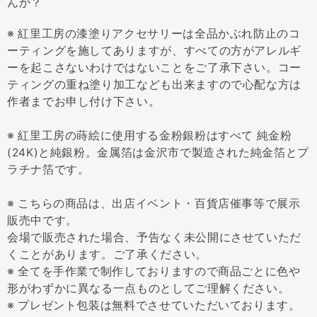
んか？
※ 紅里工房の漆塗りアクセサリーは全品かぶれ防止のコ
ーティングを施してありますが、すべての方がアレルギ
ーを起こさないわけではないことをご了承下さい。コー
ティングの重ね塗り加工なども出来ますので心配な方は
作者までお申し付け下さい。
※ 紅里工房の蒔絵に使用する金粉銀粉はすべて 純金粉
(24K)と純銀粉。金属箔は金沢市で製造された純金箔とプ
ラチナ箔です。
※ こちらの商品は、出店イベント・百貨店催事等で展示
販売中です。
会場で販売された場合、予告なく未公開にさせていただ
くことがあります。ご了承ください。
※ 全てを手作業で制作しておりますので商品ごとに色や
形がわずかに異なる一点ものとしてご理解ください。
※ プレゼント包装は無料でさせていただいております。