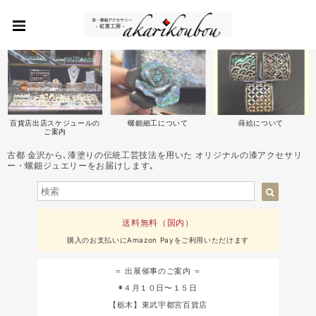
百貨店出店スケジュールの
螺鈿細工について
蒔絵について
ご案内
古都 金沢から､漆塗りの伝統工芸技法を用いた オリジナルの漆アクセサリ
ー・螺鈿ジュエリーをお届けします｡
送料無料（国内）
購入のお支払いにAmazon Payをご利用いただけます
＝ 出展催事のご案内 ＝
◉４月１０日〜１５日
【栃木】東武宇都宮百貨店