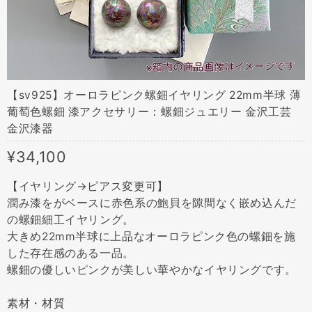
【sv925】オーロラピンク螺鈿イヤリング 22mm半球 薄
葡萄色螺鈿 漆アクセサリー：螺鈿ジュエリー 金沢工芸
金沢漆器
¥34,100
【イヤリング→ピアス変更可】
潤み漆をがベースに赤色系の鮑貝を隙間なく嵌め込んだ
の螺鈿細工イヤリング。
大きめ22mm半球に上品なオーロラピンク色の螺鈿を施
した存在感のある一品。
螺鈿の優しいピンクが美しい華やかなイヤリングです。
素材・材質