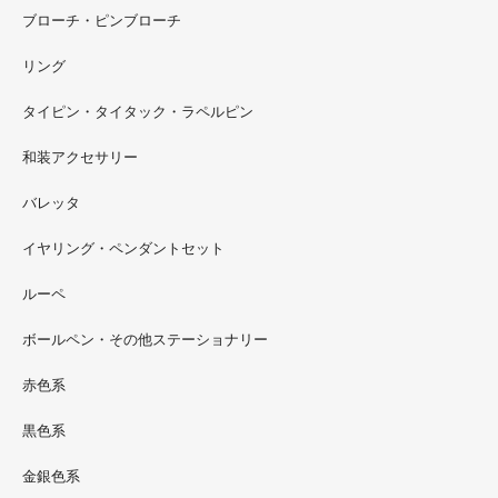
ブローチ・ピンブローチ
リング
タイピン・タイタック・ラペルピン
2022.09
和装アクセサリー
ただ今 東武百貨店船橋店に出展中です。9月20日まで4階
イベントスペースにいます。お近くの方はぜひお越しくだ
バレッタ
さい。
イヤリング・ペンダントセット
2022.09
ルーペ
螺鈿ソフビでお世話になっているT-BASE銀座ギャラリー
さんの渋谷パルコでの展示イベントに、アートソフビ『匠
ボールペン・その他ステーショナリー
シリーズ』紅里工房螺鈿装飾も展示されています。アクセ
サリーとはまた違った美しさがあると思うのでぜひご覧く
赤色系
ださい。螺鈿装飾ソフビの詳細はブログに載せています。
黒色系
金銀色系