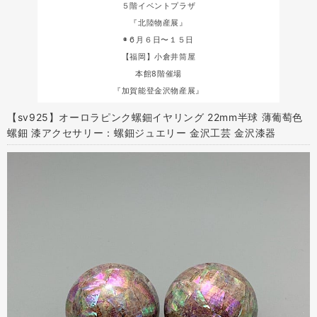
５階イベントプラザ
『北陸物産展』
◉６月６日〜１５日
【福岡】小倉井筒屋
本館8階催場
『加賀能登金沢物産展』
【sv925】オーロラピンク螺鈿イヤリング 22mm半球 薄葡萄色
螺鈿 漆アクセサリー：螺鈿ジュエリー 金沢工芸 金沢漆器