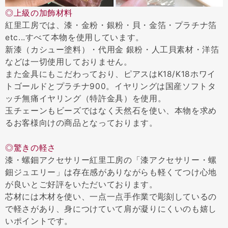
◎上級の加飾材料
紅里工房では、漆・金粉・銀粉・貝・金箔・プラチナ箔
etc...すべて本物を使用しています。
新漆（カシュー塗料）・代用金 銀粉・人工貝素材・洋箔
などは一切使用しておりません。
また金具にもこだわっており、ピアスはK18/K18ホワイ
トゴールドとプラチナ900。イヤリングは国産ソフトタ
ッチ無痛イヤリング（特許金具）を使用。
玉チェーンもビーズではなく天然石を使い、本物を求め
るお客様向けの商品となっております。
◎驚きの軽さ
漆・螺鈿アクセサリー紅里工房の「漆アクセサリー・螺
鈿ジュエリー」は存在感がありながらも軽くてつけ心地
が良いとご好評をいただいております。
芯材には木材を使い、一点一点手作業で彫刻しているの
で軽さがあり、身につけていて肩が凝りにくいのも嬉し
いポイントです。