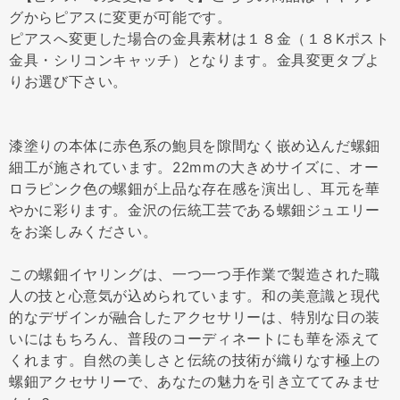
グからピアスに変更が可能です。
ピアスへ変更した場合の金具素材は１８金（１８Kポスト
金具・シリコンキャッチ）となります。金具変更タブよ
りお選び下さい。
漆塗りの本体に赤色系の鮑貝を隙間なく嵌め込んだ螺鈿
細工が施されています。22mmの大きめサイズに、オー
ロラピンク色の螺鈿が上品な存在感を演出し、耳元を華
やかに彩ります。金沢の伝統工芸である螺鈿ジュエリー
をお楽しみください。
この螺鈿イヤリングは、一つ一つ手作業で製造された職
人の技と心意気が込められています。和の美意識と現代
的なデザインが融合したアクセサリーは、特別な日の装
いにはもちろん、普段のコーディネートにも華を添えて
くれます。自然の美しさと伝統の技術が織りなす極上の
螺鈿アクセサリーで、あなたの魅力を引き立ててみませ