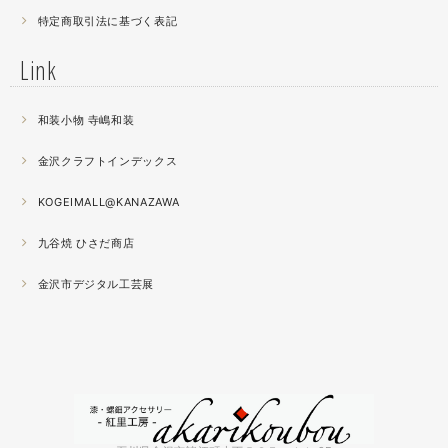
2021.04
特定商取引法に基づく表記
薔薇のブローチ木地制作中。
この後漆を塗り重ねると厚みが増すため、木地はなるべく
Link
薄く作らねば。。。パキッとやってしまったときの悲しさ
が半端ない
和装小物 寺嶋和装
2021.04
金沢クラフトインデックス
春の催事もひと段落
秋の催事シーズンに向けてまた木地を作り始めました。
KOGEIMALL@KANAZAWA
九谷焼 ひさだ商店
2021.04
4月になりました。工房の前を流れる浅野川を挟んだ向か
金沢市デジタル工芸展
いの桜が満開になりました。
2021.03
『いしかわ工芸の担い手作品展』に出品中。５月１０日ま
で石川県地場産業振興センター本館１階にて開催です。石
川県内で活動する５０歳未満の作り手６０人による展示会
です。