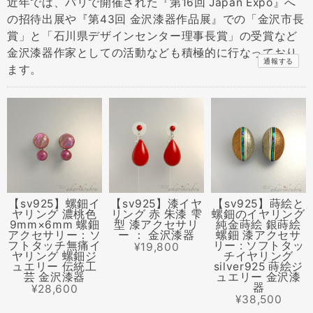
近年では、パリで開催された『第16回 Japan Expo』へ
の招待出展や『第43回 金沢漆器作品展』での「金沢市長
賞」と「石川県デザインセンター理事長賞」の受賞など
金沢漆器作家としての活動なども積極的に行なっており
通報する
ます。
【sv925】螺鈿イ
【sv925】漆イヤ
【sv925】蒔絵と
ヤリング 濃桃色
リング 赤 朱漆 雫
螺鈿のイヤリング
9mm×6mm 螺鈿
型 漆アクセサリ
純金蒔絵 銀蒔絵
アクセサリー：ソ
ー ： 金沢漆器
螺鈿 漆アクセサ
フトタッチ無痛イ
リー : ソフトタッ
¥19,800
ヤリング 螺鈿ジ
チイヤリング
ュエリー 伝統工
silver925 蒔絵ジ
芸 金沢漆器
ュエリー 金沢漆
器
¥28,600
¥38,500