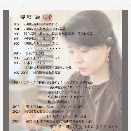
全国の皆様より震災に対するご心配のメールやお電話をた
くさんいただきました。ありがとうございます。
幸い紅里工房にはそれほどの被害もなく、ただいま通常の
営業をしております。配送につきましても金沢から発送す
る分につきましては問題ありませんのでご安心ください。
皆様には多大なご心配をおかけしており心苦しいばかりで
はありますが、今後とも紅里工房をどうぞよろしくお願い
いたします。
漆工芸・紅里工房 寺嶋絵里子
2023.02
2月21日から27日まで 仙台三越で開催中の『第22回 金
沢・能登 美味と美技展』に出展しています。会場には作
者本人がおりますのでお近くの方はぜひ遊びにいらしてく
ださい。お待ちしております。
2023.02