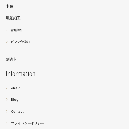
木色
螺鈿細工
青色螺鈿
ピンク色螺鈿
副資材
Information
2021.06
About
螺鈿細工の工程。青みの強い鮑貝を使ってステンドグラス
みたいに貼り合わせています。
Blog
曲面に螺鈿するためには貝も小さなカケラを使う必要が...
昔作った２０００ピースのジグソーパズルを思い出す。ひ
Contact
たすら地味。
プライバシーポリシー