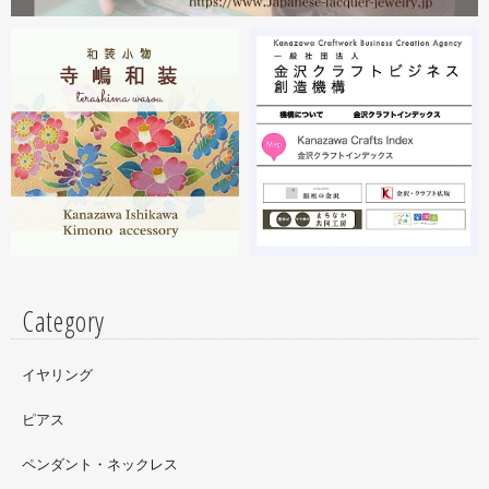
2月19日から23日まで 東京・上野の森美術館で開催中の
『第28回 日本の美術展』に出展しています。
2023.02
昨年初めからT-BASE銀座ギャラリーさんのご依頼で螺鈿
細工のソフビフィギュア装飾のお仕事させていただいてま
す。広面積への螺鈿細工や蒔絵となりますのでかなりの高
額品になりますがご好評のようで嬉しい限りです(^^)写真
はドラマに登場していたキャラクターです。
Category
イヤリング
ピアス
ペンダント・ネックレス