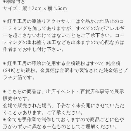
※桐箱付き
サイズ：縦 1.7cm × 横 1.5cm
※ 紅里工房の漆塗りアクセサリーは全品かぶれ防止のコ
ーティングを施してありますが、すべての方がアレルギ
ーを起こさないわけではないことをご了承下さい。コー
ティングの重ね塗り加工なども出来ますので心配な方は
作者までお申し付け下さい。
※ 紅里工房の蒔絵に使用する金粉銀粉はすべて 純金粉
(24K)と純銀粉。金属箔は金沢市で製造された純金箔とプ
ラチナ箔です。
※ こちらの商品は、出店イベント・百貨店催事等で展示
販売中です。
会場で販売された場合、予告なく未公開にさせていただ
くことがあります。ご了承ください。
※ 全てを手作業で制作しておりますので商品ごとに色や
形がわずかに異なる一点ものとしてご理解ください。