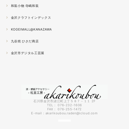
が半端ない
和装小物 寺嶋和装
2021.04
金沢クラフトインデックス
春の催事もひと段落
秋の催事シーズンに向けてまた木地を作り始めました。
KOGEIMALL@KANAZAWA
九谷焼 ひさだ商店
2021.04
4月になりました。工房の前を流れる浅野川を挟んだ向か
金沢市デジタル工芸展
いの桜が満開になりました。
2021.03
『いしかわ工芸の担い手作品展』に出品中。５月１０日ま
で石川県地場産業振興センター本館１階にて開催です。石
川県内で活動する５０歳未満の作り手６０人による展示会
です。
石川県金沢市諸江町上丁５８７－１１ 2F
TEL： 076-232-1606
FAX： 076-255-1472
2021.03
E-mail：
akarikoubou.raden@icloud.com
3月に入りようやく暖かくなってきました。コロナも早く
終息してくれればいいのにと思う今日この頃です。先日、