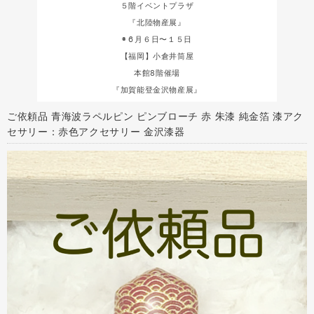
５階イベントプラザ
『北陸物産展』
◉６月６日〜１５日
【福岡】小倉井筒屋
本館8階催場
『加賀能登金沢物産展』
ご依頼品 青海波ラペルピン ピンブローチ 赤 朱漆 純金箔 漆アク
セサリー：赤色アクセサリー 金沢漆器