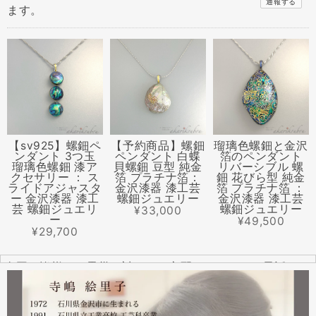
通報する
ます。
【sv925】螺鈿ペ
【予約商品】螺鈿
瑠璃色螺鈿と金沢
ンダント 3つ玉
ペンダント 白蝶
箔のペンダント
瑠璃色螺鈿 漆ア
貝螺鈿 豆型 純金
リバーシブル 螺
クセサリー ： ス
箔 プラチナ箔：
鈿 花びら型 純金
ライドアジャスタ
金沢漆器 漆工芸
箔 プラチナ箔 ：
ー 金沢漆器 漆工
螺鈿ジュエリー
金沢漆器 漆工芸
芸 螺鈿ジュエリ
螺鈿ジュエリー
¥33,000
ー
¥49,500
¥29,700
全国の皆様より震災に対するご心配のメールやお電話をた
くさんいただきました。ありがとうございます。
幸い紅里工房にはそれほどの被害もなく、ただいま通常の