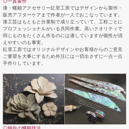
◎一貫製作
漆・螺鈿アクセサリー紅里工房ではデザインから製作・
販売アフターケアまで作者が一人でおこなっています。
漆工芸はもともと分業制で成り立っていて、工程ごとに
プロフェッショナルがいる共同作業。高いクオリティで
同じものをたくさん作るのには適していますが個性が消
えやすいのも事実。
紅里工房ではオリジナルデザインやお客様からのご意見
ご要望を大事にするため外注には一切出さずに一点一点
手作りしています。
◎独自の螺鈿技法