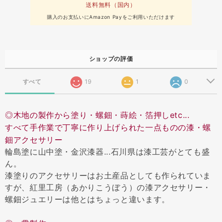
送料無料（国内）
購入のお支払いにAmazon Payをご利用いただけます
ショップの評価
すべて
19
1
0
◎木地の製作から塗り・螺鈿・蒔絵・箔押しetc...
すべて手作業で丁寧に作り上げられた一点ものの漆・螺
鈿アクセサリー
輪島塗に山中塗・金沢漆器...石川県は漆工芸がとても盛
ん。
漆塗りのアクセサリーはお土産品としても作られていま
すが、紅里工房（あかりこうぼう）の漆アクセサリー・
螺鈿ジュエリーは他とはちょっと違います。