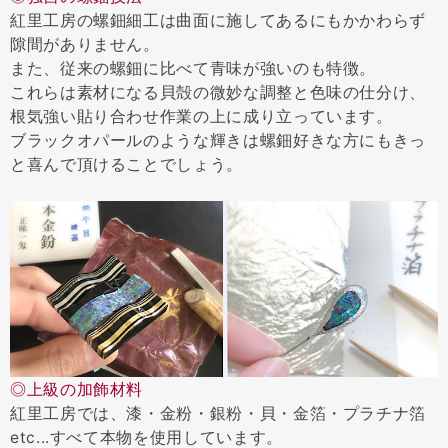
紅里工房の螺鈿細工は曲面に施してあるにもかかわらず
隙間がありません。
また、従来の螺鈿に比べて青味が強いのも特徴。
これらは素材になる貝殻の微妙な調整と色味の仕分け、
根気強い貼り合わせ作業の上に成り立っています。
ブラックオパールのような輝きは螺鈿好きな方にもきっ
と喜んで頂けることでしょう。
◎上級の加飾材料
紅里工房では、漆・金粉・銀粉・貝・金箔・プラチナ箔
etc...すべて本物を使用しています。