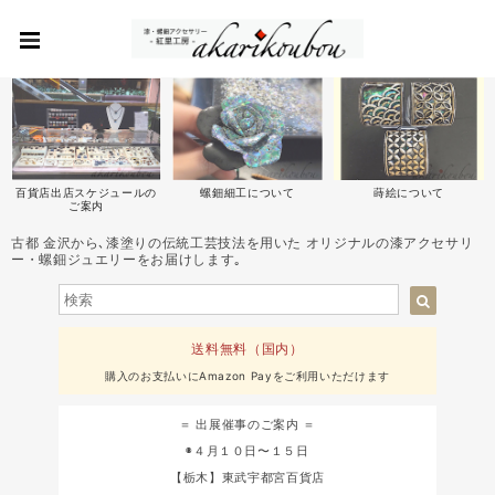
百貨店出店スケジュールの
螺鈿細工について
蒔絵について
ご案内
古都 金沢から､漆塗りの伝統工芸技法を用いた オリジナルの漆アクセサリ
ー・螺鈿ジュエリーをお届けします｡
送料無料（国内）
購入のお支払いにAmazon Payをご利用いただけます
＝ 出展催事のご案内 ＝
◉４月１０日〜１５日
【栃木】東武宇都宮百貨店