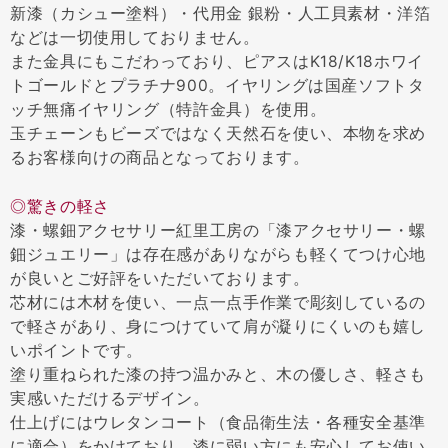
新漆（カシュー塗料）・代用金 銀粉・人工貝素材・洋箔
などは一切使用しておりません。
また金具にもこだわっており、ピアスはK18/K18ホワイ
トゴールドとプラチナ900。イヤリングは国産ソフトタ
ッチ無痛イヤリング（特許金具）を使用。
玉チェーンもビーズではなく天然石を使い、本物を求め
るお客様向けの商品となっております。
◎驚きの軽さ
漆・螺鈿アクセサリー紅里工房の「漆アクセサリー・螺
鈿ジュエリー」は存在感がありながらも軽くてつけ心地
が良いとご好評をいただいております。
芯材には木材を使い、一点一点手作業で彫刻しているの
で軽さがあり、身につけていて肩が凝りにくいのも嬉し
いポイントです。
塗り重ねられた漆の持つ温かみと、木の優しさ、軽さも
実感いただけるデザイン。
仕上げにはウレタンコート（食品衛生法・各種安全基準
に適合）をかけており、漆に弱い方にも安心してお使い