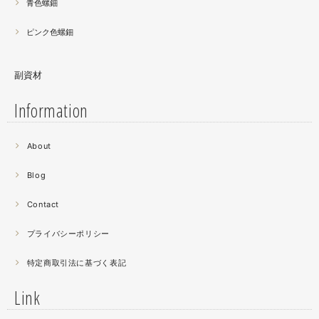
青色螺鈿
ピンク色螺鈿
副資材
Information
2021.06
About
螺鈿細工の工程。青みの強い鮑貝を使ってステンドグラス
みたいに貼り合わせています。
Blog
曲面に螺鈿するためには貝も小さなカケラを使う必要が...
昔作った２０００ピースのジグソーパズルを思い出す。ひ
Contact
たすら地味。
プライバシーポリシー
2021.04
特定商取引法に基づく表記
薔薇のブローチ木地制作中。
この後漆を塗り重ねると厚みが増すため、木地はなるべく
Link
薄く作らねば。。。パキッとやってしまったときの悲しさ