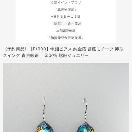
５階イベントプラザ
『北陸物産展』
◉６月６日〜１５日
【福岡】小倉井筒屋
本館8階催場
『加賀能登金沢物産展』
《予約商品》【Pt900】螺鈿ピアス 純金箔 薔薇モチーフ 卵型
スイング 青貝螺鈿： 金沢箔 螺鈿ジュエリー