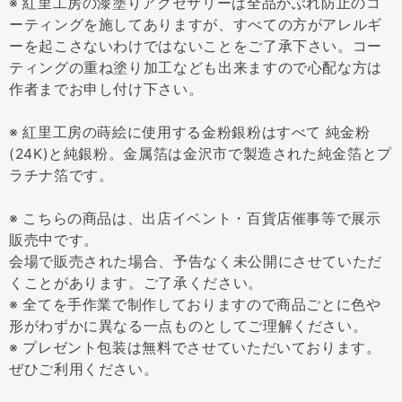
※ 紅里工房の漆塗りアクセサリーは全品かぶれ防止のコ
ーティングを施してありますが、すべての方がアレルギ
ーを起こさないわけではないことをご了承下さい。コー
ティングの重ね塗り加工なども出来ますので心配な方は
作者までお申し付け下さい。
※ 紅里工房の蒔絵に使用する金粉銀粉はすべて 純金粉
(24K)と純銀粉。金属箔は金沢市で製造された純金箔とプ
ラチナ箔です。
※ こちらの商品は、出店イベント・百貨店催事等で展示
販売中です。
会場で販売された場合、予告なく未公開にさせていただ
くことがあります。ご了承ください。
※ 全てを手作業で制作しておりますので商品ごとに色や
形がわずかに異なる一点ものとしてご理解ください。
※ プレゼント包装は無料でさせていただいております。
ぜひご利用ください。