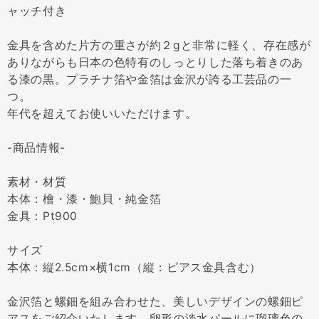
ャッチ付き
金具を含めた片方の重さが約２gと非常に軽く、存在感が
ありながらも日本の色特有のしっとりした落ち着きのあ
る漆の黒。プラチナ箔や金箔は金沢が誇る工芸品の一
つ。
年代を超えてお使いいただけます。
-商品情報-
素材・材質
本体：檜・漆・鮑貝・純金箔
金具：Pt900
サイズ
本体：縦2.5cm×横1cm（縦：ピアス金具含む）
金沢箔と螺鈿を組み合わせた、美しいデザインの螺鈿ピ
アスをご紹介いたします。卵形の淡水パールに瑠璃色の