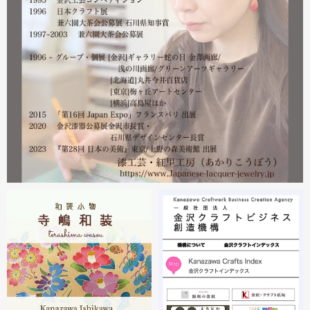
漆工芸・紅里工房 寺嶋絵里子
2023.02
2月21日から27日まで 仙台三越で開催中の『第22回 金
沢・能登 美味と美技展』に出展しています。会場には作
者本人がおりますのでお近くの方はぜひ遊びにいらしてく
ださい。お待ちしております。
2023.02
2月19日から23日まで 東京・上野の森美術館で開催中の
『第28回 日本の美術展』に出展しています。
2023.02
昨年初めからT-BASE銀座ギャラリーさんのご依頼で螺鈿
細工のソフビフィギュア装飾のお仕事させていただいてま
す。広面積への螺鈿細工や蒔絵となりますのでかなりの高
額品になりますがご好評のようで嬉しい限りです(^^)写真