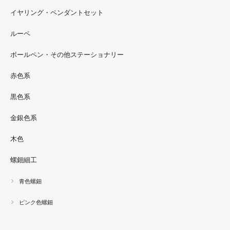
イヤリング・ペンダントセット
2022.09
ルーペ
螺鈿ソフビでお世話になっているT-BASE銀座ギャラリー
さんの渋谷パルコでの展示イベントに、アートソフビ『匠
ボールペン・その他ステーショナリー
シリーズ』紅里工房螺鈿装飾も展示されています。アクセ
サリーとはまた違った美しさがあると思うのでぜひご覧く
赤色系
ださい。螺鈿装飾ソフビの詳細はブログに載せています。
黒色系
金銀色系
木色
螺鈿細工
青色螺鈿
ピンク色螺鈿