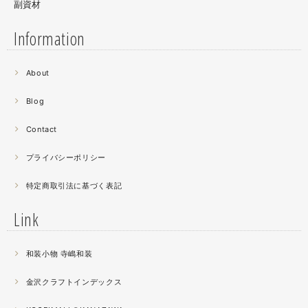
副資材
Information
2021.06
About
螺鈿細工の工程。青みの強い鮑貝を使ってステンドグラス
みたいに貼り合わせています。
Blog
曲面に螺鈿するためには貝も小さなカケラを使う必要が...
昔作った２０００ピースのジグソーパズルを思い出す。ひ
Contact
たすら地味。
プライバシーポリシー
2021.04
特定商取引法に基づく表記
薔薇のブローチ木地制作中。
この後漆を塗り重ねると厚みが増すため、木地はなるべく
Link
薄く作らねば。。。パキッとやってしまったときの悲しさ
が半端ない
和装小物 寺嶋和装
2021.04
金沢クラフトインデックス
春の催事もひと段落
秋の催事シーズンに向けてまた木地を作り始めました。