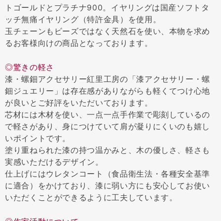
トゴールドとプラチナ900。イヤリングは国産ソフトタ
ッチ無痛イヤリング（特許金具）を使用。
玉チェーンもビーズではなく天然石を使い、本物を求め
るお客様向けの商品となっております。
◎驚きの軽さ
漆・螺鈿アクセサリー紅里工房の「漆アクセサリー・螺
鈿ジュエリー」は存在感がありながらも軽くてつけ心地
が良いとご好評をいただいております。
芯材には木材を使い、一点一点手作業で彫刻しているの
で軽さがあり、身につけていて肩が凝りにくいのも嬉し
いポイントです。
塗り重ねられた漆の持つ温かみと、木の優しさ、軽さも
実感いただけるデザイン。
仕上げにはウレタンコート（食品衛生法・各種安全基準
に適合）をかけており、漆に弱い方にも安心してお使い
いただくことができるように工夫しています。