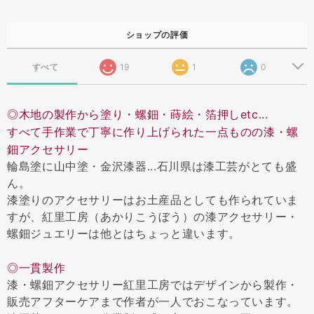
ショップの評価
すべて
19
1
0
◎木地の製作から塗り・螺鈿・蒔絵・箔押しetc...
すべて手作業で丁寧に作り上げられた一点ものの漆・螺
鈿アクセサリー
輪島塗に山中塗・金沢漆器...石川県は漆工芸がとても盛
ん。
漆塗りのアクセサリーはお土産品としても作られていま
すが、紅里工房（あかりこうぼう）の漆アクセサリー・
螺鈿ジュエリーは他とはちょっと違います。
◎一貫製作
漆・螺鈿アクセサリー紅里工房ではデザインから製作・
販売アフターケアまで作者が一人でおこなっています。