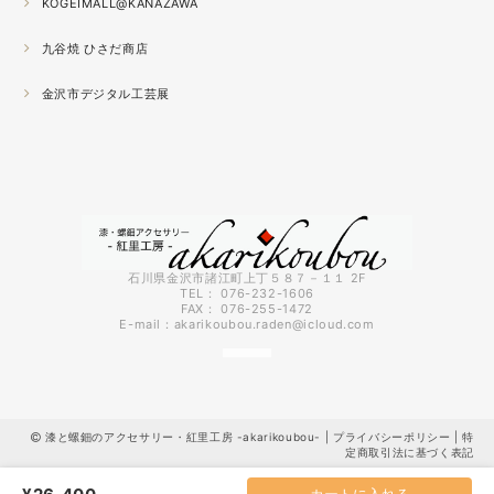
KOGEIMALL@KANAZAWA
九谷焼 ひさだ商店
2021.04
4月になりました。工房の前を流れる浅野川を挟んだ向か
金沢市デジタル工芸展
いの桜が満開になりました。
2021.03
『いしかわ工芸の担い手作品展』に出品中。５月１０日ま
で石川県地場産業振興センター本館１階にて開催です。石
川県内で活動する５０歳未満の作り手６０人による展示会
です。
石川県金沢市諸江町上丁５８７－１１ 2F
TEL： 076-232-1606
FAX： 076-255-1472
2021.03
E-mail：
akarikoubou.raden@icloud.com
3月に入りようやく暖かくなってきました。コロナも早く
終息してくれればいいのにと思う今日この頃です。先日、
出張催事で仙台に行ってきましたが地震の直後で予約して
いた新幹線が運休になってしまい急遽バスで仙台に向かう
漆と螺鈿のアクセサリー・紅里工房 -akarikoubou- |
プライバシーポリシー
|
特
ことに・・・ちょっと大変な出張でした。優しく迎えてく
定商取引法に基づく表記
ださった仙台の皆様ありがとうございました。