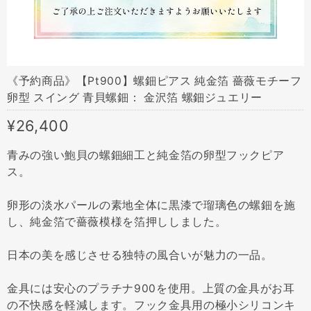
《予約商品》【Pt900】螺鈿ピアス 純金箔 薔薇モチーフ
卵型 スイング 青貝螺鈿： 金沢箔 螺鈿ジュエリー
¥26,400
青みの強い鮑貝の螺鈿細工と純金箔の卵型フックピア
ス。
卵形の淡水パールの素地全体に黒漆で瑠璃色の螺鈿を施
し、純金箔で薔薇模様を箔押ししました。
日本の美を感じさせる独特の風合いが魅力の一品。
金具には安心のプラチナ900を使用。上質の金具がお耳
の不快感を軽減します。フック金具用の極小シリコンキ