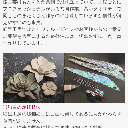
漆工芸はもともと分業制で成り立っていて、工程ごとに
プロフェッショナルがいる共同作業。高いクオリティで
同じものをたくさん作るのには適していますが個性が消
えやすいのも事実。
紅里工房ではオリジナルデザインやお客様からのご意見
ご要望を大事にするため外注には一切出さずに一点一点
手作りしています。
◎独自の螺鈿技法
紅里工房の螺鈿細工は曲面に施してあるにもかかわらず
隙間がありません。
また、従来の螺鈿に比べて青味が強いのも特徴。