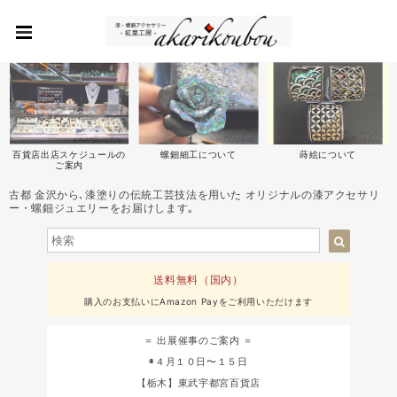
百貨店出店スケジュールの
螺鈿細工について
蒔絵について
ご案内
古都 金沢から､漆塗りの伝統工芸技法を用いた オリジナルの漆アクセサリ
ー・螺鈿ジュエリーをお届けします｡
送料無料（国内）
購入のお支払いにAmazon Payをご利用いただけます
＝ 出展催事のご案内 ＝
◉４月１０日〜１５日
【栃木】東武宇都宮百貨店