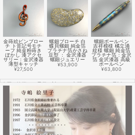
金蒔絵ピンブロー
螺鈿ブローチ 白
螺鈿ボールペン
チ ト音記号モチ
蝶貝螺鈿 純金箔
吉祥模様 橘立涌
ーフ 純金粉蒔き
プラチナ箔かさね
紋様 螺鈿 純金箔
ぼかし 漆アクセ
豆型 ： 金沢漆器
プラチナ箔：金沢
サリー：金沢漆器
螺鈿ジュエリー
箔 金沢漆器 高級
薄型キャッチ
ボールペン
¥53,900
¥27,500
¥63,800
全国の皆様より震災に対するご心配のメールやお電話をた
くさんいただきました。ありがとうございます。
幸い紅里工房にはそれほどの被害もなく、ただいま通常の
営業をしております。配送につきましても金沢から発送す
る分につきましては問題ありませんのでご安心ください。
皆様には多大なご心配をおかけしており心苦しいばかりで
はありますが、今後とも紅里工房をどうぞよろしくお願い
いたします。