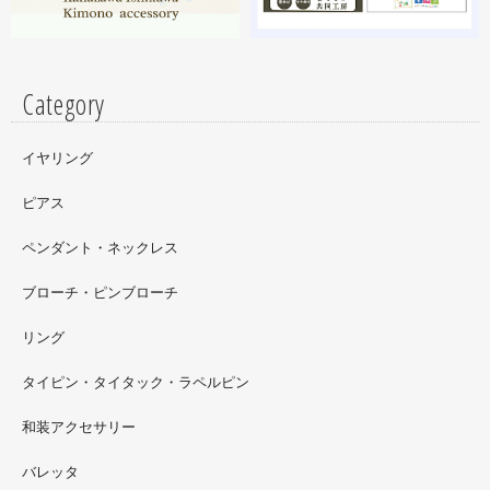
はドラマに登場していたキャラクターです。
Category
イヤリング
ピアス
ペンダント・ネックレス
ブローチ・ピンブローチ
リング
タイピン・タイタック・ラペルピン
2022.09
和装アクセサリー
ただ今 東武百貨店船橋店に出展中です。9月20日まで4階
イベントスペースにいます。お近くの方はぜひお越しくだ
バレッタ
さい。