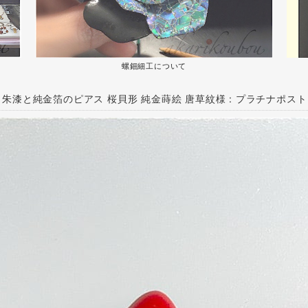
螺鈿細工について
0】朱漆と純金箔のピアス 桜貝形 純金蒔絵 唐草紋様 : プラチナポス