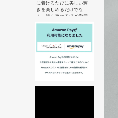
に着けるたびに美しい輝
きを楽しめるだけでな
く、時を重ねるほど愛着
も深まります。 毎日の自
分を少し誇らしくしてく
れる特別な一品を、ぜひ
手に取ってみてくださ
い。
2026.7.22
伝統工芸というと特別な
日に楽しむものという印
象がありますが、紅里工
房の螺鈿ジュエリーは日
常にも自然になじむデザ
インが魅力です。 シンプ
ルな装いにも上品なアク
セントを加え、年齢を問