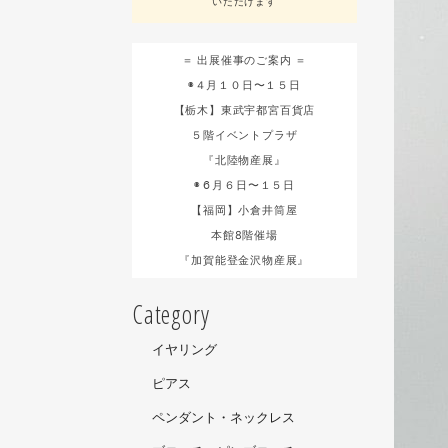
いただけます
＝ 出展催事のご案内 ＝
◉４月１０日〜１５日
【栃木】東武宇都宮百貨店
５階イベントプラザ
『北陸物産展』
◉６月６日〜１５日
【福岡】小倉井筒屋
本館8階催場
『加賀能登金沢物産展』
Category
イヤリング
ピアス
ペンダント・ネックレス