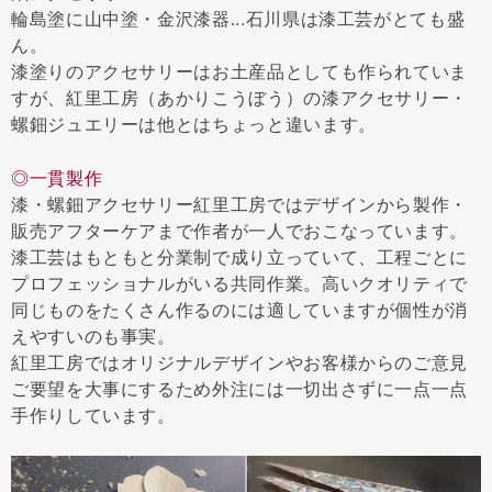
輪島塗に山中塗・金沢漆器...石川県は漆工芸がとても盛
ん。
漆塗りのアクセサリーはお土産品としても作られていま
すが、紅里工房（あかりこうぼう）の漆アクセサリー・
螺鈿ジュエリーは他とはちょっと違います。
◎一貫製作
漆・螺鈿アクセサリー紅里工房ではデザインから製作・
販売アフターケアまで作者が一人でおこなっています。
漆工芸はもともと分業制で成り立っていて、工程ごとに
プロフェッショナルがいる共同作業。高いクオリティで
同じものをたくさん作るのには適していますが個性が消
えやすいのも事実。
紅里工房ではオリジナルデザインやお客様からのご意見
ご要望を大事にするため外注には一切出さずに一点一点
手作りしています。