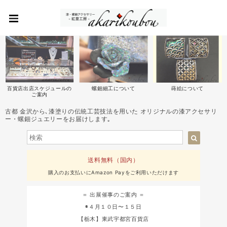
百貨店出店スケジュールの
螺鈿細工について
蒔絵について
ご案内
古都 金沢から､漆塗りの伝統工芸技法を用いた オリジナルの漆アクセサリ
ー・螺鈿ジュエリーをお届けします｡
送料無料（国内）
購入のお支払いにAmazon Payをご利用いただけます
＝ 出展催事のご案内 ＝
◉４月１０日〜１５日
【栃木】東武宇都宮百貨店