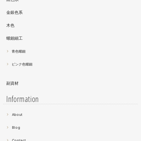
金銀色系
木色
螺鈿細工
青色螺鈿
ピンク色螺鈿
副資材
Information
2021.06
About
螺鈿細工の工程。青みの強い鮑貝を使ってステンドグラス
みたいに貼り合わせています。
Blog
曲面に螺鈿するためには貝も小さなカケラを使う必要が...
昔作った２０００ピースのジグソーパズルを思い出す。ひ
Contact