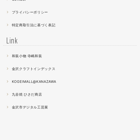
たすら地味。
プライバシーポリシー
2021.04
特定商取引法に基づく表記
薔薇のブローチ木地制作中。
この後漆を塗り重ねると厚みが増すため、木地はなるべく
Link
薄く作らねば。。。パキッとやってしまったときの悲しさ
が半端ない
和装小物 寺嶋和装
2021.04
金沢クラフトインデックス
春の催事もひと段落
秋の催事シーズンに向けてまた木地を作り始めました。
KOGEIMALL@KANAZAWA
九谷焼 ひさだ商店
2021.04
4月になりました。工房の前を流れる浅野川を挟んだ向か
金沢市デジタル工芸展
いの桜が満開になりました。
2021.03
『いしかわ工芸の担い手作品展』に出品中。５月１０日ま