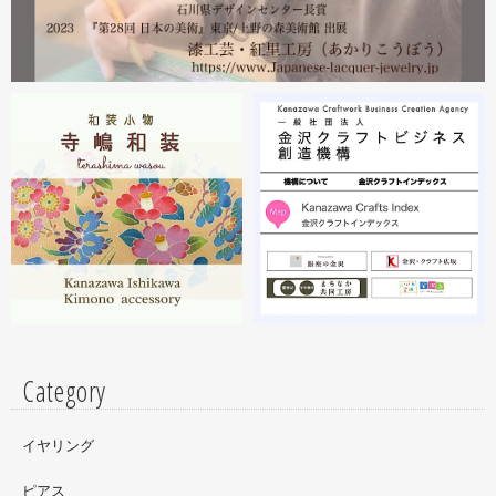
ださい。お待ちしております。
2023.02
2月19日から23日まで 東京・上野の森美術館で開催中の
『第28回 日本の美術展』に出展しています。
2023.02
昨年初めからT-BASE銀座ギャラリーさんのご依頼で螺鈿
細工のソフビフィギュア装飾のお仕事させていただいてま
す。広面積への螺鈿細工や蒔絵となりますのでかなりの高
額品になりますがご好評のようで嬉しい限りです(^^)写真
はドラマに登場していたキャラクターです。
Category
イヤリング
ピアス