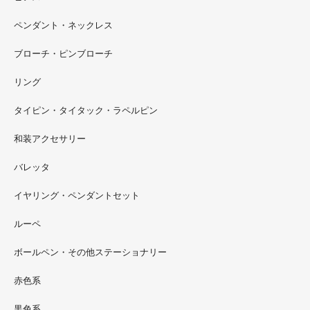
ペンダント・ネックレス
ブローチ・ピンブローチ
リング
タイピン・タイタック・ラペルピン
2022.09
和装アクセサリー
ただ今 東武百貨店船橋店に出展中です。9月20日まで4階
イベントスペースにいます。お近くの方はぜひお越しくだ
バレッタ
さい。
イヤリング・ペンダントセット
2022.09
ルーペ
螺鈿ソフビでお世話になっているT-BASE銀座ギャラリー
さんの渋谷パルコでの展示イベントに、アートソフビ『匠
ボールペン・その他ステーショナリー
シリーズ』紅里工房螺鈿装飾も展示されています。アクセ
サリーとはまた違った美しさがあると思うのでぜひご覧く
赤色系
ださい。螺鈿装飾ソフビの詳細はブログに載せています。
黒色系