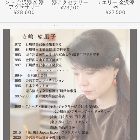
ント 金沢漆器 漆
漆アクセサリー
ュエリー 金沢漆
アクセサリー
器
¥23,100
¥28,600
¥27,500
全国の皆様より震災に対するご心配のメールやお電話をた
くさんいただきました。ありがとうございます。
幸い紅里工房にはそれほどの被害もなく、ただいま通常の
営業をしております。配送につきましても金沢から発送す
る分につきましては問題ありませんのでご安心ください。
皆様には多大なご心配をおかけしており心苦しいばかりで
はありますが、今後とも紅里工房をどうぞよろしくお願い
いたします。
漆工芸・紅里工房 寺嶋絵里子
2023.02
2月21日から27日まで 仙台三越で開催中の『第22回 金
沢・能登 美味と美技展』に出展しています。会場には作
者本人がおりますのでお近くの方はぜひ遊びにいらしてく