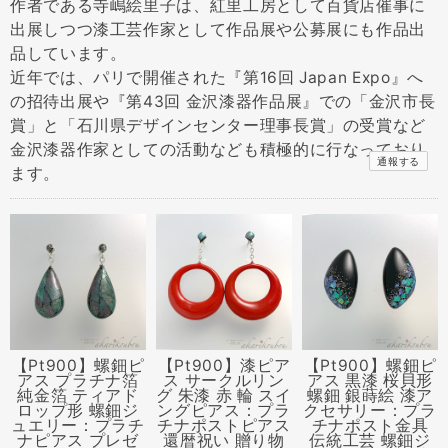
作者である寺嶋絵里子は、紅里工房として百貨店催事に
出展しつつ漆工芸作家として作品展や公募展にも作品出
品しています。
近年では、パリで開催された『第16回 Japan Expo』へ
の招待出展や『第43回 金沢漆器作品展』での「金沢市長
賞」と「石川県デザインセンター理事長賞」の受賞など
金沢漆器作家としての活動なども積極的に行なっており
通報する
ます。
【Pt900】螺鈿ピ
【Pt900】漆ピア
【Pt900】螺鈿ピ
アス プラチナ箔
ス サークルリン
アス 黒漆 桜貝形
純金箔 ティアド
グ 朱漆 赤 輪 スイ
螺鈿 銀蒔絵 漆ア
ロップ形 螺鈿ジ
ングピアス：プラ
クセサリー：プラ
ュエリー：プラチ
チナポストピアス
チナポスト金具
ナピアス プレゼ
還暦祝い 贈り物
伝統工芸 螺鈿ジ