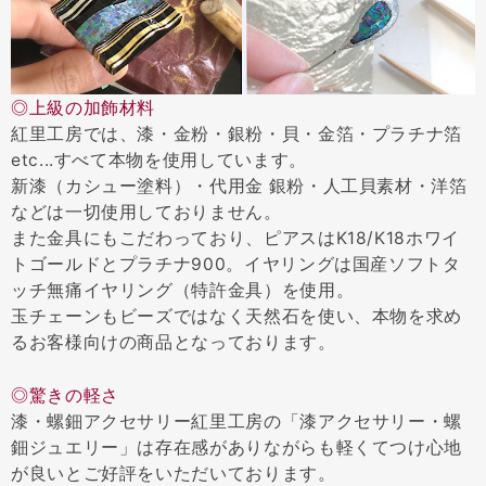
◎上級の加飾材料
紅里工房では、漆・金粉・銀粉・貝・金箔・プラチナ箔
etc...すべて本物を使用しています。
新漆（カシュー塗料）・代用金 銀粉・人工貝素材・洋箔
などは一切使用しておりません。
また金具にもこだわっており、ピアスはK18/K18ホワイ
トゴールドとプラチナ900。イヤリングは国産ソフトタ
ッチ無痛イヤリング（特許金具）を使用。
玉チェーンもビーズではなく天然石を使い、本物を求め
るお客様向けの商品となっております。
◎驚きの軽さ
漆・螺鈿アクセサリー紅里工房の「漆アクセサリー・螺
鈿ジュエリー」は存在感がありながらも軽くてつけ心地
が良いとご好評をいただいております。