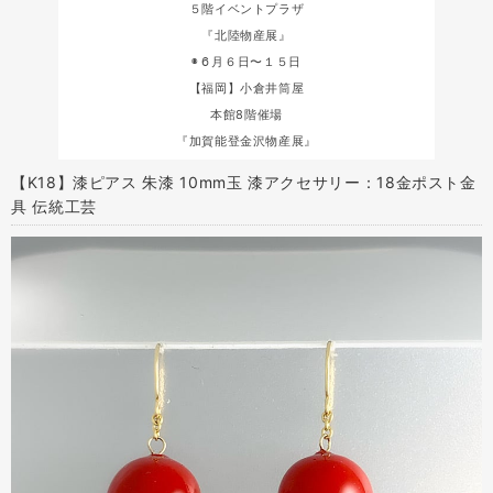
５階イベントプラザ
『北陸物産展』
◉６月６日〜１５日
【福岡】小倉井筒屋
本館8階催場
『加賀能登金沢物産展』
【K18】漆ピアス 朱漆 10mm玉 漆アクセサリー：18金ポスト金
具 伝統工芸