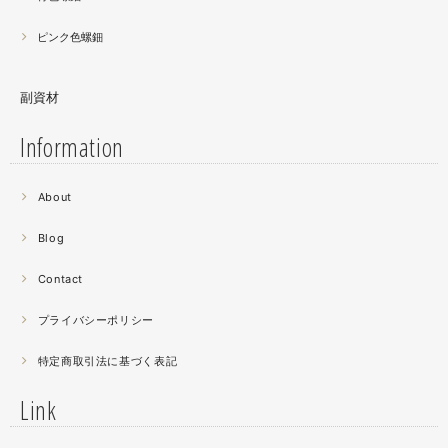
ピンク色螺鈿
副資材
Information
2021.06
About
螺鈿細工の工程。青みの強い鮑貝を使ってステンドグラス
みたいに貼り合わせています。
Blog
曲面に螺鈿するためには貝も小さなカケラを使う必要が...
昔作った２０００ピースのジグソーパズルを思い出す。ひ
Contact
たすら地味。
プライバシーポリシー
2021.04
特定商取引法に基づく表記
薔薇のブローチ木地制作中。
この後漆を塗り重ねると厚みが増すため、木地はなるべく
Link
薄く作らねば。。。パキッとやってしまったときの悲しさ
が半端ない