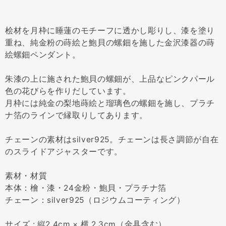
桧材を月枠に睡蓮のモチーフに透かし彫りし、漆を塗り
重ね、純金粉の蒔絵と鮑貝の螺鈿を施した金沢漆器の蒔
絵螺鈿ペンダント。
朱漆の上に施された鮑貝の螺鈿が、上品なピンクパール
色の花びらを作りだしています。
月枠には純金の梨地蒔絵と瑠璃色の螺鈿を施し、プラチ
ナ箔のラインで縁取りしてあります。
チェーンの素材はsilver925。チェーンは長さ調節が自在
のスライドアジャスターです。
素材・材質
本体：檜・漆・24金粉・鮑貝・プラチナ箔
チェーン：silver925（ロジウムコーティング）
サイズ : 縦2.4cm × 横 2.3cm（金具含む）