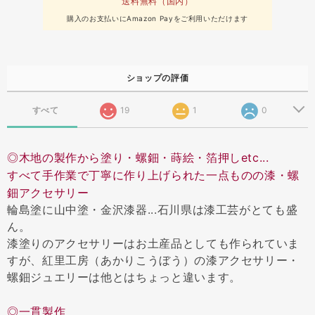
送料無料（国内）
購入のお支払いにAmazon Payをご利用いただけます
ショップの評価
すべて
19
1
0
◎木地の製作から塗り・螺鈿・蒔絵・箔押しetc...
すべて手作業で丁寧に作り上げられた一点ものの漆・螺
鈿アクセサリー
輪島塗に山中塗・金沢漆器...石川県は漆工芸がとても盛
ん。
漆塗りのアクセサリーはお土産品としても作られていま
すが、紅里工房（あかりこうぼう）の漆アクセサリー・
螺鈿ジュエリーは他とはちょっと違います。
◎一貫製作