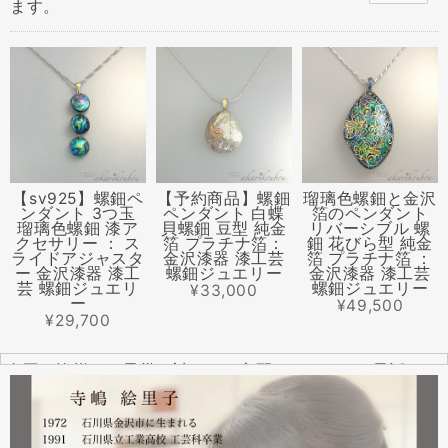
ます。
【sv925】螺鈿ペ
【予約商品】螺鈿
瑠璃色螺鈿と金沢
ンダント 3つ玉
ペンダント 白蝶
箔のペンダント
瑠璃色螺鈿 漆ア
貝螺鈿 豆型 純金
リバーシブル 螺
クセサリー ： ス
箔 プラチナ箔：
鈿 花びら型 純金
ライドアジャスタ
金沢漆器 漆工芸
箔 プラチナ箔 ：
ー 金沢漆器 漆工
螺鈿ジュエリー
金沢漆器 漆工芸
芸 螺鈿ジュエリ
螺鈿ジュエリー
¥33,000
ー
¥49,500
¥29,700
全国の皆様より震災に対するご心配のメールやお電話をた
くさんいただきました。ありがとうございます。
幸い紅里工房にはそれほどの被害もなく、ただいま通常の
営業をしております。配送につきましても金沢から発送す