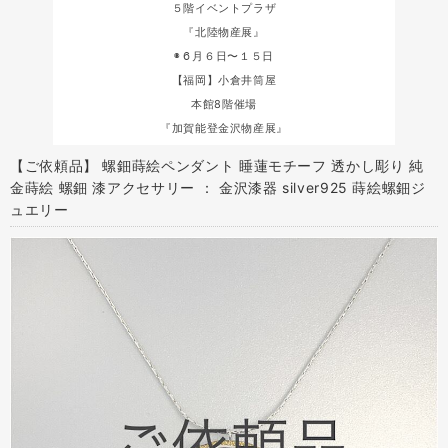
５階イベントプラザ
『北陸物産展』
◉６月６日〜１５日
【福岡】小倉井筒屋
本館8階催場
『加賀能登金沢物産展』
【ご依頼品】 螺鈿蒔絵ペンダント 睡蓮モチーフ 透かし彫り 純
金蒔絵 螺鈿 漆アクセサリー ： 金沢漆器 silver925 蒔絵螺鈿ジ
ュエリー