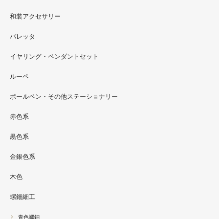
2022.09
和装アクセサリー
ただ今 東武百貨店船橋店に出展中です。9月20日まで4階
イベントスペースにいます。お近くの方はぜひお越しくだ
バレッタ
さい。
イヤリング・ペンダントセット
2022.09
ルーペ
螺鈿ソフビでお世話になっているT-BASE銀座ギャラリー
さんの渋谷パルコでの展示イベントに、アートソフビ『匠
ボールペン・その他ステーショナリー
シリーズ』紅里工房螺鈿装飾も展示されています。アクセ
サリーとはまた違った美しさがあると思うのでぜひご覧く
赤色系
ださい。螺鈿装飾ソフビの詳細はブログに載せています。
黒色系
金銀色系
木色
螺鈿細工
青色螺鈿