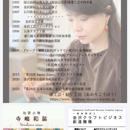
る分につきましては問題ありませんのでご安心ください。
皆様には多大なご心配をおかけしており心苦しいばかりで
はありますが、今後とも紅里工房をどうぞよろしくお願い
いたします。
漆工芸・紅里工房 寺嶋絵里子
2023.02
2月21日から27日まで 仙台三越で開催中の『第22回 金
沢・能登 美味と美技展』に出展しています。会場には作
者本人がおりますのでお近くの方はぜひ遊びにいらしてく
ださい。お待ちしております。
2023.02
2月19日から23日まで 東京・上野の森美術館で開催中の
『第28回 日本の美術展』に出展しています。
2023.02