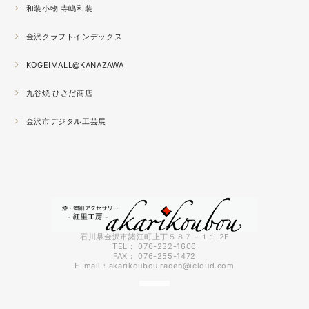
和装小物 寺嶋和装
2021.04
金沢クラフトインデックス
春の催事もひと段落
秋の催事シーズンに向けてまた木地を作り始めました。
KOGEIMALL@KANAZAWA
九谷焼 ひさだ商店
2021.04
4月になりました。工房の前を流れる浅野川を挟んだ向か
金沢市デジタル工芸展
いの桜が満開になりました。
2021.03
『いしかわ工芸の担い手作品展』に出品中。５月１０日ま
で石川県地場産業振興センター本館１階にて開催です。石
川県内で活動する５０歳未満の作り手６０人による展示会
です。
石川県金沢市諸江町上丁５８７－１１ 2F
TEL： 076-232-1606
FAX： 076-255-1472
2021.03
E-mail：
akarikoubou.raden@icloud.com
3月に入りようやく暖かくなってきました。コロナも早く
終息してくれればいいのにと思う今日この頃です。先日、