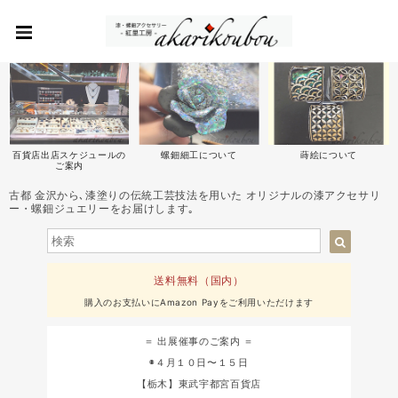
百貨店出店スケジュールの
螺鈿細工について
蒔絵について
ご案内
古都 金沢から､漆塗りの伝統工芸技法を用いた オリジナルの漆アクセサリ
ー・螺鈿ジュエリーをお届けします｡
送料無料（国内）
購入のお支払いにAmazon Payをご利用いただけます
＝ 出展催事のご案内 ＝
◉４月１０日〜１５日
【栃木】東武宇都宮百貨店