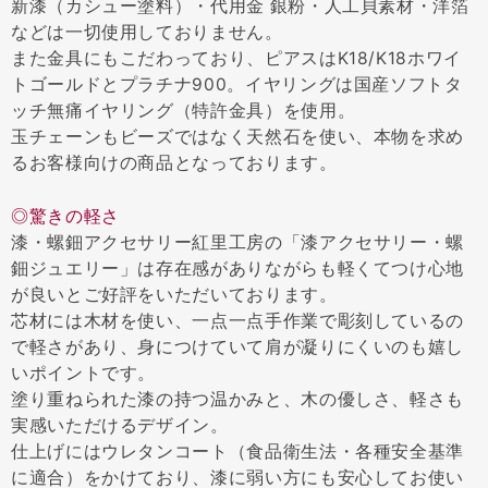
新漆（カシュー塗料）・代用金 銀粉・人工貝素材・洋箔
などは一切使用しておりません。
また金具にもこだわっており、ピアスはK18/K18ホワイ
トゴールドとプラチナ900。イヤリングは国産ソフトタ
ッチ無痛イヤリング（特許金具）を使用。
玉チェーンもビーズではなく天然石を使い、本物を求め
るお客様向けの商品となっております。
◎驚きの軽さ
漆・螺鈿アクセサリー紅里工房の「漆アクセサリー・螺
鈿ジュエリー」は存在感がありながらも軽くてつけ心地
が良いとご好評をいただいております。
芯材には木材を使い、一点一点手作業で彫刻しているの
で軽さがあり、身につけていて肩が凝りにくいのも嬉し
いポイントです。
塗り重ねられた漆の持つ温かみと、木の優しさ、軽さも
実感いただけるデザイン。
仕上げにはウレタンコート（食品衛生法・各種安全基準
に適合）をかけており、漆に弱い方にも安心してお使い