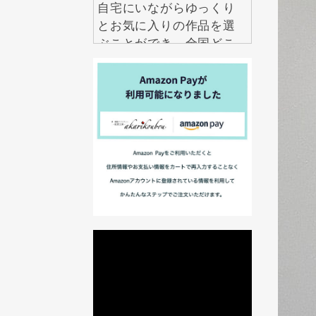
自宅にいながらゆっくり
とお気に入りの作品を選
ぶことができ、全国どこ
からでも気軽にお求めい
ただけます。
2026.7.29
アクセサリーは数多くあ
りますが、本当に長く大
切にしたいと思えるもの
は意外と多くありませ
ん。 紅里工房の螺鈿ジュ
エリーは、職人の技術と
伝統美が息づく、一生も
のとして愛せるアクセサ
リーです。 見るたび、身
に着けるたびに美しい輝
きを楽しめるだけでな