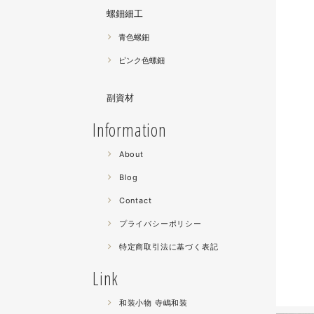
螺鈿細工
青色螺鈿
ピンク色螺鈿
副資材
Information
About
Blog
Contact
プライバシーポリシー
特定商取引法に基づく表記
Link
和装小物 寺嶋和装