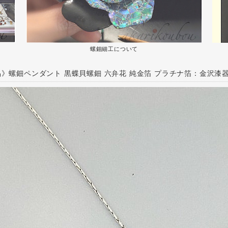
螺鈿細工について
》螺鈿ペンダント 黒蝶貝螺鈿 六弁花 純金箔 プラチナ箔：金沢漆器