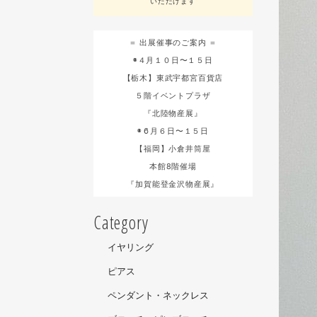
いただけます
＝ 出展催事のご案内 ＝
◉４月１０日〜１５日
【栃木】東武宇都宮百貨店
５階イベントプラザ
『北陸物産展』
◉６月６日〜１５日
【福岡】小倉井筒屋
本館8階催場
『加賀能登金沢物産展』
Category
イヤリング
ピアス
ペンダント・ネックレス