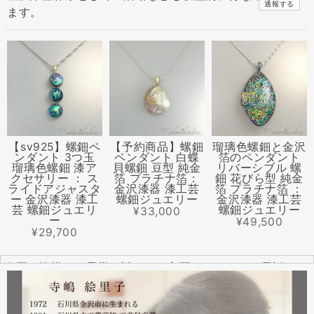
通報する
ます。
【sv925】螺鈿ペ
【予約商品】螺鈿
瑠璃色螺鈿と金沢
ンダント 3つ玉
ペンダント 白蝶
箔のペンダント
瑠璃色螺鈿 漆ア
貝螺鈿 豆型 純金
リバーシブル 螺
クセサリー ： ス
箔 プラチナ箔：
鈿 花びら型 純金
ライドアジャスタ
金沢漆器 漆工芸
箔 プラチナ箔 ：
ー 金沢漆器 漆工
螺鈿ジュエリー
金沢漆器 漆工芸
芸 螺鈿ジュエリ
螺鈿ジュエリー
¥33,000
ー
¥49,500
¥29,700
全国の皆様より震災に対するご心配のメールやお電話をた
くさんいただきました。ありがとうございます。
幸い紅里工房にはそれほどの被害もなく、ただいま通常の