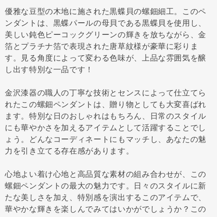
優雅な豆型の木地に施された黒蝶貝の螺鈿細工。このペ
ンダントは、黒蝶パールの母貝である黒蝶貝を使用し、
美しい鈍色ピーコックグリーンの輝きを放ちながら、金
箔とプラチナ箔で表現された唐草紋様が豪華に彩りま
す。見る角度によって変わる色味が、上品な雰囲気を醸
し出す特別な一品です！
金沢漆器の職人の丁寧な技術とセンスによって仕立てら
れたこの螺鈿ペンダントは、贈り物としても大変喜ばれ
ます。特別な日のおしゃれはもちろん、日常のスタイル
にも華やかさを加えるアイテムとして活躍することでし
ょう。どんなコーディネートにもマッチし、あなたの魅
力を引き立てる存在感があります。
心地よい着け心地と高品質な素材の組み合わせが、この
螺鈿ペンダントの最大の魅力です。日々のスタイルに新
たな美しさを加え、特別感を演出するこのアイテムで、
華やかな輝きを楽しんでみてはいかがでしょうか？この