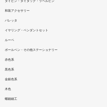
タイピン・タイタック・ラペルピン
2022.09
和装アクセサリー
ただ今 東武百貨店船橋店に出展中です。9月20日まで4階
イベントスペースにいます。お近くの方はぜひお越しくだ
バレッタ
さい。
イヤリング・ペンダントセット
2022.09
ルーペ
螺鈿ソフビでお世話になっているT-BASE銀座ギャラリー
さんの渋谷パルコでの展示イベントに、アートソフビ『匠
ボールペン・その他ステーショナリー
シリーズ』紅里工房螺鈿装飾も展示されています。アクセ
サリーとはまた違った美しさがあると思うのでぜひご覧く
赤色系
ださい。螺鈿装飾ソフビの詳細はブログに載せています。
黒色系
金銀色系
木色
螺鈿細工