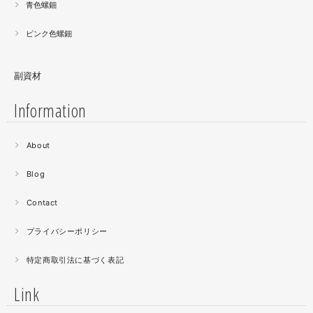
青色螺鈿
ピンク色螺鈿
副資材
Information
2021.06
About
螺鈿細工の工程。青みの強い鮑貝を使ってステンドグラス
みたいに貼り合わせています。
Blog
曲面に螺鈿するためには貝も小さなカケラを使う必要が...
昔作った２０００ピースのジグソーパズルを思い出す。ひ
Contact
たすら地味。
プライバシーポリシー
2021.04
特定商取引法に基づく表記
薔薇のブローチ木地制作中。
この後漆を塗り重ねると厚みが増すため、木地はなるべく
Link
薄く作らねば。。。パキッとやってしまったときの悲しさ