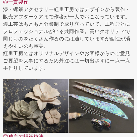
◎一貫製作
漆・螺鈿アクセサリー紅里工房ではデザインから製作・
販売アフターケアまで作者が一人でおこなっています。
漆工芸はもともと分業制で成り立っていて、工程ごとに
プロフェッショナルがいる共同作業。高いクオリティで
同じものをたくさん作るのには適していますが個性が消
えやすいのも事実。
紅里工房ではオリジナルデザインやお客様からのご意見
ご要望を大事にするため外注には一切出さずに一点一点
手作りしています。
◎独自の螺鈿技法