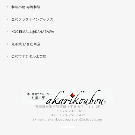
が半端ない
和装小物 寺嶋和装
2021.04
金沢クラフトインデックス
春の催事もひと段落
秋の催事シーズンに向けてまた木地を作り始めました。
KOGEIMALL@KANAZAWA
九谷焼 ひさだ商店
2021.04
4月になりました。工房の前を流れる浅野川を挟んだ向か
金沢市デジタル工芸展
いの桜が満開になりました。
2021.03
『いしかわ工芸の担い手作品展』に出品中。５月１０日ま
で石川県地場産業振興センター本館１階にて開催です。石
川県内で活動する５０歳未満の作り手６０人による展示会
です。
石川県金沢市諸江町上丁５８７－１１ 2F
TEL： 076-232-1606
FAX： 076-255-1472
2021.03
E-mail：
akarikoubou.raden@icloud.com
3月に入りようやく暖かくなってきました。コロナも早く
終息してくれればいいのにと思う今日この頃です。先日、