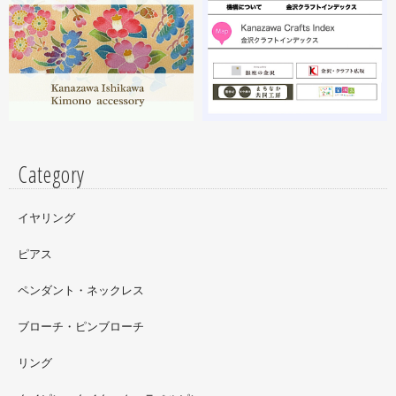
昨年初めからT-BASE銀座ギャラリーさんのご依頼で螺鈿
細工のソフビフィギュア装飾のお仕事させていただいてま
す。広面積への螺鈿細工や蒔絵となりますのでかなりの高
額品になりますがご好評のようで嬉しい限りです(^^)写真
はドラマに登場していたキャラクターです。
Category
イヤリング
ピアス
ペンダント・ネックレス
ブローチ・ピンブローチ
リング