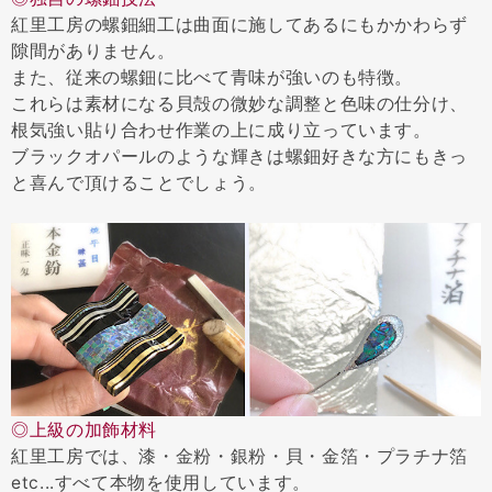
紅里工房の螺鈿細工は曲面に施してあるにもかかわらず
隙間がありません。
また、従来の螺鈿に比べて青味が強いのも特徴。
これらは素材になる貝殻の微妙な調整と色味の仕分け、
根気強い貼り合わせ作業の上に成り立っています。
ブラックオパールのような輝きは螺鈿好きな方にもきっ
と喜んで頂けることでしょう。
◎上級の加飾材料
紅里工房では、漆・金粉・銀粉・貝・金箔・プラチナ箔
etc...すべて本物を使用しています。