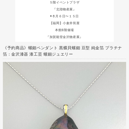
５階イベントプラザ
『北陸物産展』
◉６月６日〜１５日
【福岡】小倉井筒屋
本館8階催場
『加賀能登金沢物産展』
《予約商品》螺鈿ペンダント 黒蝶貝螺鈿 豆型 純金箔 プラチナ
箔：金沢漆器 漆工芸 螺鈿ジュエリー