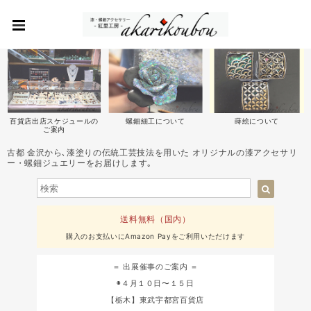
百貨店出店スケジュールの
螺鈿細工について
蒔絵について
ご案内
古都 金沢から､漆塗りの伝統工芸技法を用いた オリジナルの漆アクセサリ
ー・螺鈿ジュエリーをお届けします｡
送料無料（国内）
購入のお支払いにAmazon Payをご利用いただけます
＝ 出展催事のご案内 ＝
◉４月１０日〜１５日
【栃木】東武宇都宮百貨店