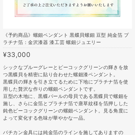
《予約商品》螺鈿ペンダント 黒蝶貝螺鈿 豆型 純金箔 プ
ラチナ箔：金沢漆器 漆工芸 螺鈿ジュエリー
¥33,000
シックなブルーグレーとピーコックグリーンの輝きを放
つ黒蝶貝を精密に貼り合わせた螺鈿漆ペンダント。
黒蝶貝の輝きを引き立てるために下地にプラチナ箔を使
用した贅沢な作りの螺鈿ペンダントです。
豆型の木地に、黒蝶パールの母貝である黒蝶貝で螺鈿を
施し、さらに金箔とプラチナ箔で唐草紋様を箔押しした
鈍色ピーコックグリーンの螺鈿ペンダント。見る角度に
よって変化する色味が華やかな一品。
バチカン金具には純金箔のラインを施してありますの