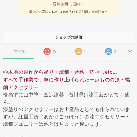
送料無料（国内）
購入のお支払いにAmazon Payをご利用いただけます
ショップの評価
すべて
19
1
0
◎木地の製作から塗り・螺鈿・蒔絵・箔押しetc...
すべて手作業で丁寧に作り上げられた一点ものの漆・螺
鈿アクセサリー
輪島塗に山中塗・金沢漆器...石川県は漆工芸がとても盛
ん。
漆塗りのアクセサリーはお土産品としても作られていま
すが、紅里工房（あかりこうぼう）の漆アクセサリー・
螺鈿ジュエリーは他とはちょっと違います。