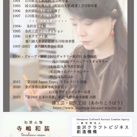
営業をしております。配送につきましても金沢から発送す
る分につきましては問題ありませんのでご安心ください。
皆様には多大なご心配をおかけしており心苦しいばかりで
はありますが、今後とも紅里工房をどうぞよろしくお願い
いたします。
漆工芸・紅里工房 寺嶋絵里子
2023.02
2月21日から27日まで 仙台三越で開催中の『第22回 金
沢・能登 美味と美技展』に出展しています。会場には作
者本人がおりますのでお近くの方はぜひ遊びにいらしてく
ださい。お待ちしております。
2023.02
2月19日から23日まで 東京・上野の森美術館で開催中の
『第28回 日本の美術展』に出展しています。
2023.02