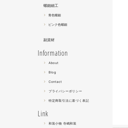
螺鈿細工
青色螺鈿
ピンク色螺鈿
副資材
Information
About
Blog
Contact
プライバシーポリシー
特定商取引法に基づく表記
Link
和装小物 寺嶋和装