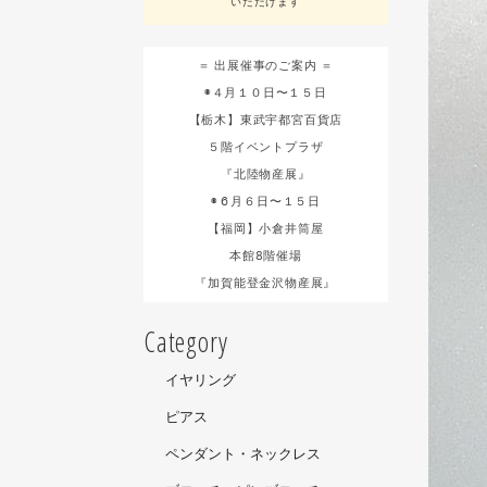
いただけます
＝ 出展催事のご案内 ＝
◉４月１０日〜１５日
【栃木】東武宇都宮百貨店
５階イベントプラザ
『北陸物産展』
◉６月６日〜１５日
【福岡】小倉井筒屋
本館8階催場
『加賀能登金沢物産展』
Category
イヤリング
ピアス
ペンダント・ネックレス