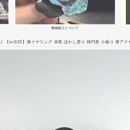
螺鈿細工について
》【sv925】漆イヤリング 赤黒 ぼかし塗り 楕円形 小振り 漆アク