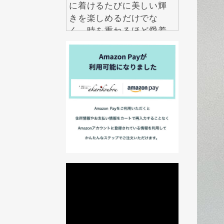
に着けるたびに美しい輝
きを楽しめるだけでな
く、時を重ねるほど愛着
も深まります。 毎日の自
分を少し誇らしくしてく
れる特別な一品を、ぜひ
手に取ってみてくださ
い。
2026.7.22
伝統工芸というと特別な
日に楽しむものという印
象がありますが、紅里工
房の螺鈿ジュエリーは日
常にも自然になじむデザ
インが魅力です。 シンプ
ルな装いにも上品なアク
セントを加え、年齢を問