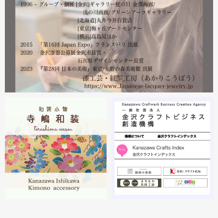
2023.02
2月21日から27日まで 仙台三越で開催中の『第22回 金
沢・能登 美味と美技展』に出展しています。会場には作
者本人がおりますのでお近くの方はぜひ遊びにいらしてく
ださい。お待ちしております。
2023.02
2月19日から23日まで 東京・上野の森美術館で開催中の
『第28回 日本の美術展』に出展しています。
2023.02
昨年初めからT-BASE銀座ギャラリーさんのご依頼で螺鈿
細工のソフビフィギュア装飾のお仕事させていただいてま
す。広面積への螺鈿細工や蒔絵となりますのでかなりの高
額品になりますがご好評のようで嬉しい限りです(^^)写真
はドラマに登場していたキャラクターです。