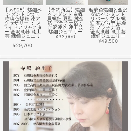
【sv925】螺鈿ペ
【予約商品】螺鈿
瑠璃色螺鈿と金沢
ンダント 3つ玉
ペンダント 白蝶
箔のペンダント
瑠璃色螺鈿 漆ア
貝螺鈿 豆型 純金
リバーシブル 螺
クセサリー ： ス
箔 プラチナ箔：
鈿 花びら型 純金
ライドアジャスタ
金沢漆器 漆工芸
箔 プラチナ箔 ：
ー 金沢漆器 漆工
螺鈿ジュエリー
金沢漆器 漆工芸
芸 螺鈿ジュエリ
螺鈿ジュエリー
¥33,000
ー
¥49,500
¥29,700
全国の皆様より震災に対するご心配のメールやお電話をた
くさんいただきました。ありがとうございます。
幸い紅里工房にはそれほどの被害もなく、ただいま通常の
営業をしております。配送につきましても金沢から発送す
る分につきましては問題ありませんのでご安心ください。
皆様には多大なご心配をおかけしており心苦しいばかりで
はありますが、今後とも紅里工房をどうぞよろしくお願い
いたします。
漆工芸・紅里工房 寺嶋絵里子