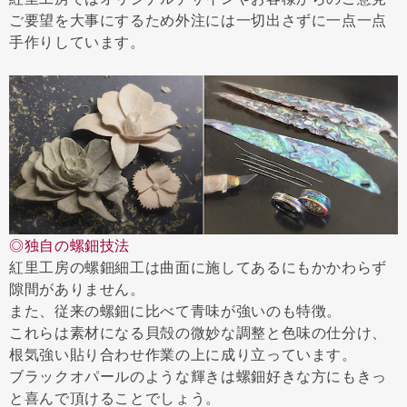
ご要望を大事にするため外注には一切出さずに一点一点
手作りしています。
◎独自の螺鈿技法
紅里工房の螺鈿細工は曲面に施してあるにもかかわらず
隙間がありません。
また、従来の螺鈿に比べて青味が強いのも特徴。
これらは素材になる貝殻の微妙な調整と色味の仕分け、
根気強い貼り合わせ作業の上に成り立っています。
ブラックオパールのような輝きは螺鈿好きな方にもきっ
と喜んで頂けることでしょう。