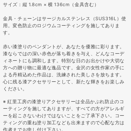
サイズ：縦 1.8cm × 横 136cm（金具含む）
金具・チェーンはサージカルステンレス（SUS316L）使
用。変色防止のロジウムコーティングを施してありま
す。
赤い漆塗りのペンダントが、あなたを優雅に彩ります。
漆ならではの深い赤色が落ち着きを与え、どんなコーデ
ィネートにも調和します。特別な日のお出かけや大切な
方への贈り物に最適な逸品です。金沢の女性作家の手に
よる丹精込めた作品は、洗練された美しさを放ちます。
心に残る漆アクセサリーとして、新たな輝きをお楽しみ
ください。
※ 紅里工房の漆塗りアクセサリーは全品かぶれ防止のコ
ーティングを施してありますが、すべての方がアレルギ
ーを起こさないわけではないことをご了承下さい。コー
ティングの重ね塗り加工なども出来ますので心配な方は
作者までお申し付け下さい。