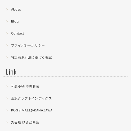
2021.06
About
螺鈿細工の工程。青みの強い鮑貝を使ってステンドグラス
みたいに貼り合わせています。
Blog
曲面に螺鈿するためには貝も小さなカケラを使う必要が...
昔作った２０００ピースのジグソーパズルを思い出す。ひ
Contact
たすら地味。
プライバシーポリシー
2021.04
特定商取引法に基づく表記
薔薇のブローチ木地制作中。
この後漆を塗り重ねると厚みが増すため、木地はなるべく
Link
薄く作らねば。。。パキッとやってしまったときの悲しさ
が半端ない
和装小物 寺嶋和装
2021.04
金沢クラフトインデックス
春の催事もひと段落
秋の催事シーズンに向けてまた木地を作り始めました。
KOGEIMALL@KANAZAWA
九谷焼 ひさだ商店
2021.04
4月になりました。工房の前を流れる浅野川を挟んだ向か