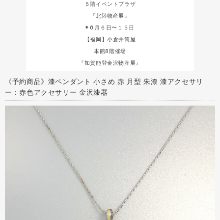
５階イベントプラザ
『北陸物産展』
◉６月６日〜１５日
【福岡】小倉井筒屋
本館8階催場
『加賀能登金沢物産展』
《予約商品》漆ペンダント 小さめ 赤 月型 朱漆 漆アクセサリ
ー：赤色アクセサリー 金沢漆器