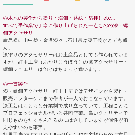
◎木地の製作から塗り・螺鈿・蒔絵・箔押しetc...
すべて手作業で丁寧に作り上げられた一点ものの漆・螺
鈿アクセサリー
輪島塗に山中塗・金沢漆器...石川県は漆工芸がとても盛
ん。
漆塗りのアクセサリーはお土産品としても作られていま
すが、紅里工房（あかりこうぼう）の漆アクセサリー・
螺鈿ジュエリーは他とはちょっと違います。
◎一貫製作
漆・螺鈿アクセサリー紅里工房ではデザインから製作・
販売アフターケアまで作者が一人でおこなっています。
漆工芸はもともと分業制で成り立っていて、工程ごとに
プロフェッショナルがいる共同作業。高いクオリティで
同じものをたくさん作るのには適していますが個性が消
えやすいのも事実。
紅里工房ではオリジナルデザインやお客様からのご意見