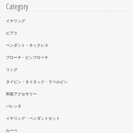
Category
イヤリング
ピアス
ペンダント・ネックレス
ブローチ・ピンブローチ
リング
タイピン・タイタック・ラペルピン
2022.09
和装アクセサリー
ただ今 東武百貨店船橋店に出展中です。9月20日まで4階
イベントスペースにいます。お近くの方はぜひお越しくだ
バレッタ
さい。
イヤリング・ペンダントセット
2022.09
ルーペ
螺鈿ソフビでお世話になっているT-BASE銀座ギャラリー