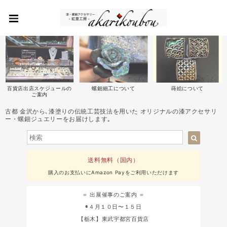
百貨店出店スケジュールの
螺鈿細工について
蒔絵について
ご案内
古都 金沢から､漆塗りの伝統工芸技法を用いた オリジナルの漆アクセサリ
ー・螺鈿ジュエリーをお届けします｡
送料無料（国内）
購入のお支払いにAmazon Payをご利用いただけます
＝ 出展催事のご案内 ＝
◉４月１０日〜１５日
【栃木】東武宇都宮百貨店