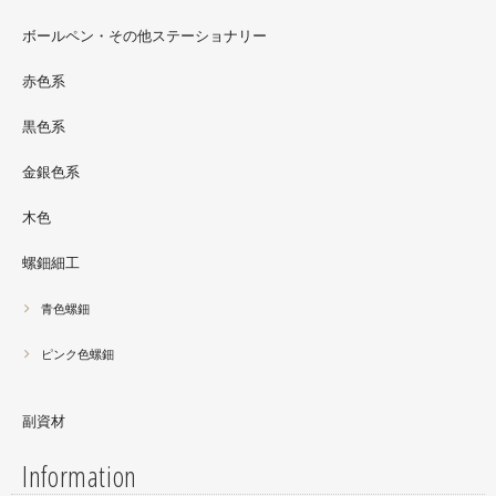
さんの渋谷パルコでの展示イベントに、アートソフビ『匠
ボールペン・その他ステーショナリー
シリーズ』紅里工房螺鈿装飾も展示されています。アクセ
サリーとはまた違った美しさがあると思うのでぜひご覧く
赤色系
ださい。螺鈿装飾ソフビの詳細はブログに載せています。
黒色系
金銀色系
木色
螺鈿細工
青色螺鈿
ピンク色螺鈿
副資材
Information