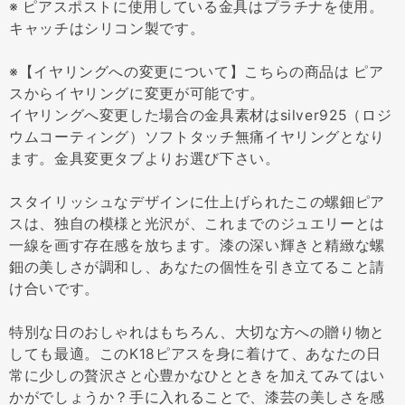
※ ピアスポストに使用している金具はプラチナを使用。
キャッチはシリコン製です。
※【イヤリングへの変更について】こちらの商品は ピア
スからイヤリングに変更が可能です。
イヤリングへ変更した場合の金具素材はsilver925（ロジ
ウムコーティング）ソフトタッチ無痛イヤリングとなり
ます。金具変更タブよりお選び下さい。
スタイリッシュなデザインに仕上げられたこの螺鈿ピア
スは、独自の模様と光沢が、これまでのジュエリーとは
一線を画す存在感を放ちます。漆の深い輝きと精緻な螺
鈿の美しさが調和し、あなたの個性を引き立てること請
け合いです。
特別な日のおしゃれはもちろん、大切な方への贈り物と
しても最適。このK18ピアスを身に着けて、あなたの日
常に少しの贅沢さと心豊かなひとときを加えてみてはい
かがでしょうか？手に入れることで、漆芸の美しさを感