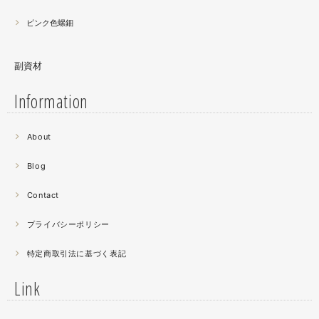
ピンク色螺鈿
副資材
Information
2021.06
About
螺鈿細工の工程。青みの強い鮑貝を使ってステンドグラス
みたいに貼り合わせています。
Blog
曲面に螺鈿するためには貝も小さなカケラを使う必要が...
昔作った２０００ピースのジグソーパズルを思い出す。ひ
Contact
たすら地味。
プライバシーポリシー
2021.04
特定商取引法に基づく表記
薔薇のブローチ木地制作中。
この後漆を塗り重ねると厚みが増すため、木地はなるべく
Link
薄く作らねば。。。パキッとやってしまったときの悲しさ
が半端ない