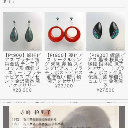
ます。
【Pt900】螺鈿ピ
【Pt900】漆ピア
【Pt900】螺鈿ピ
アス プラチナ箔
ス サークルリン
アス 黒漆 桜貝形
純金箔 ティアド
グ 朱漆 赤 輪 スイ
螺鈿 銀蒔絵 漆ア
ロップ形 螺鈿ジ
ングピアス：プラ
クセサリー：プラ
ュエリー：プラチ
チナポストピアス
チナポスト金具
ナピアス プレゼ
還暦祝い 贈り物
伝統工芸 螺鈿ジ
ント 金沢漆器 漆
漆アクセサリー
ュエリー 金沢漆
アクセサリー
器
¥23,100
¥28,600
¥27,500
全国の皆様より震災に対するご心配のメールやお電話をた
くさんいただきました。ありがとうございます。
幸い紅里工房にはそれほどの被害もなく、ただいま通常の
営業をしております。配送につきましても金沢から発送す