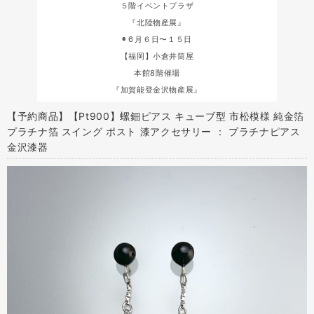
５階イベントプラザ
『北陸物産展』
◉６月６日〜１５日
【福岡】小倉井筒屋
本館8階催場
『加賀能登金沢物産展』
【予約商品】【Pt900】螺鈿ピアス キューブ型 市松模様 純金箔
プラチナ箔 スイング ポスト 漆アクセサリー ： プラチナピアス
金沢漆器