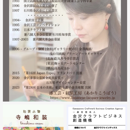
る分につきましては問題ありませんのでご安心ください。
皆様には多大なご心配をおかけしており心苦しいばかりで
はありますが、今後とも紅里工房をどうぞよろしくお願い
いたします。
漆工芸・紅里工房 寺嶋絵里子
2023.02
2月21日から27日まで 仙台三越で開催中の『第22回 金
沢・能登 美味と美技展』に出展しています。会場には作
者本人がおりますのでお近くの方はぜひ遊びにいらしてく
ださい。お待ちしております。
2023.02
2月19日から23日まで 東京・上野の森美術館で開催中の
『第28回 日本の美術展』に出展しています。
2023.02
昨年初めからT-BASE銀座ギャラリーさんのご依頼で螺鈿