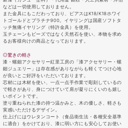
などは一切使用しておりません。
また金具にもこだわっており、ピアスはK18/K18ホワイ
トゴールドとプラチナ900。イヤリングは国産ソフトタ
ッチ無痛イヤリング（特許金具）を使用。
玉チェーンもビーズではなく天然石を使い、本物を求め
るお客様向けの商品となっております。
◎驚きの軽さ
漆・螺鈿アクセサリー紅里工房の「漆アクセサリー・螺
鈿ジュエリー」は存在感がありながらも軽くてつけ心地
が良いとご好評をいただいております。
芯材には木材を使い、一点一点手作業で彫刻しているの
で軽さがあり、身につけていて肩が凝りにくいのも嬉し
いポイントです。
塗り重ねられた漆の持つ温かみと、木の優しさ、軽さも
実感いただけるデザイン。
仕上げにはウレタンコート（食品衛生法・各種安全基準
に適合）をかけており、漆に弱い方にも安心してお使い