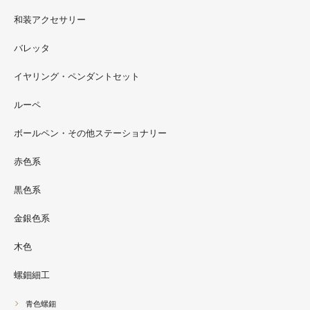
2022.09
和装アクセサリー
ただ今 東武百貨店船橋店に出展中です。9月20日まで4階
イベントスペースにいます。お近くの方はぜひお越しくだ
バレッタ
さい。
イヤリング・ペンダントセット
2022.09
ルーペ
螺鈿ソフビでお世話になっているT-BASE銀座ギャラリー
さんの渋谷パルコでの展示イベントに、アートソフビ『匠
ボールペン・その他ステーショナリー
シリーズ』紅里工房螺鈿装飾も展示されています。アクセ
サリーとはまた違った美しさがあると思うのでぜひご覧く
赤色系
ださい。螺鈿装飾ソフビの詳細はブログに載せています。
黒色系
金銀色系
木色
螺鈿細工
青色螺鈿