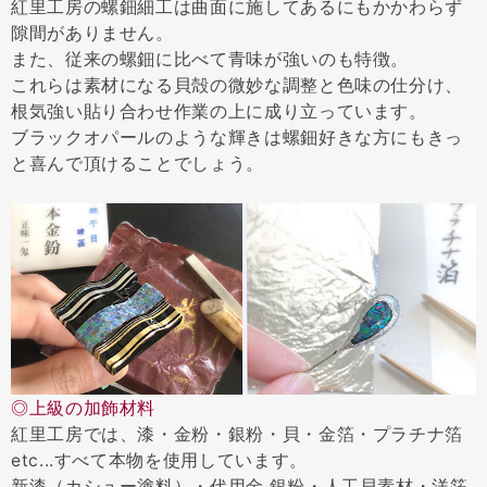
紅里工房の螺鈿細工は曲面に施してあるにもかかわらず
隙間がありません。
また、従来の螺鈿に比べて青味が強いのも特徴。
これらは素材になる貝殻の微妙な調整と色味の仕分け、
根気強い貼り合わせ作業の上に成り立っています。
ブラックオパールのような輝きは螺鈿好きな方にもきっ
と喜んで頂けることでしょう。
◎上級の加飾材料
紅里工房では、漆・金粉・銀粉・貝・金箔・プラチナ箔
etc...すべて本物を使用しています。
新漆（カシュー塗料）・代用金 銀粉・人工貝素材・洋箔