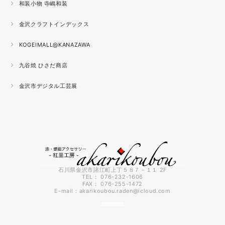
和装小物 寺嶋和装
2021.04
金沢クラフトインデックス
春の催事もひと段落
秋の催事シーズンに向けてまた木地を作り始めました。
KOGEIMALL@KANAZAWA
九谷焼 ひさだ商店
2021.04
4月になりました。工房の前を流れる浅野川を挟んだ向か
金沢市デジタル工芸展
いの桜が満開になりました。
2021.03
『いしかわ工芸の担い手作品展』に出品中。５月１０日ま
で石川県地場産業振興センター本館１階にて開催です。石
川県内で活動する５０歳未満の作り手６０人による展示会
です。
石川県金沢市諸江町上丁５８７－１１ 2F
TEL： 076-232-1606
FAX： 076-255-1472
2021.03
E-mail：
akarikoubou.raden@icloud.com
3月に入りようやく暖かくなってきました。コロナも早く
終息してくれればいいのにと思う今日この頃です。先日、
出張催事で仙台に行ってきましたが地震の直後で予約して