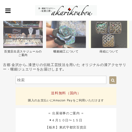
百貨店出店スケジュールの
螺鈿細工について
蒔絵について
ご案内
古都 金沢から､漆塗りの伝統工芸技法を用いた オリジナルの漆アクセサリ
ー・螺鈿ジュエリーをお届けします｡
送料無料（国内）
購入のお支払いにAmazon Payをご利用いただけます
＝ 出展催事のご案内 ＝
◉４月１０日〜１５日
【栃木】東武宇都宮百貨店