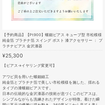
【予約商品】【Pt900】螺鈿ピアス キューブ型 市松模様
純金箔 プラチナ箔 スイング ポスト 漆アクセサリー ： プ
ラチナピアス 金沢漆器
¥25,300
【ピアス→イヤリング変更可】
アワビ貝を用いた螺鈿細工
純金箔とプラチナ箔で美しい市松模様を施した、揺れる
タイプの漆螺鈿ピアスです。
日本の伝統的な金沢漆器の技術が息づくこのピアスは、
シンプルながらも洗練されたデザインが特徴。着けた瞬
間に耳元で優雅に揺れ動き、360度どこから見ても美し