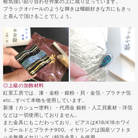
根気強い貼り合わせ作業の上に成り立っています。
ブラックオパールのような輝きは螺鈿好きな方にもきっ
と喜んで頂けることでしょう。
◎上級の加飾材料
紅里工房では、漆・金粉・銀粉・貝・金箔・プラチナ箔
etc...すべて本物を使用しています。
新漆（カシュー塗料）・代用金 銀粉・人工貝素材・洋箔
などは一切使用しておりません。
また金具にもこだわっており、ピアスはK18/K18ホワイ
トゴールドとプラチナ900。イヤリングは国産ソフトタ
ッチ無痛イヤリング（特許金具）を使用。