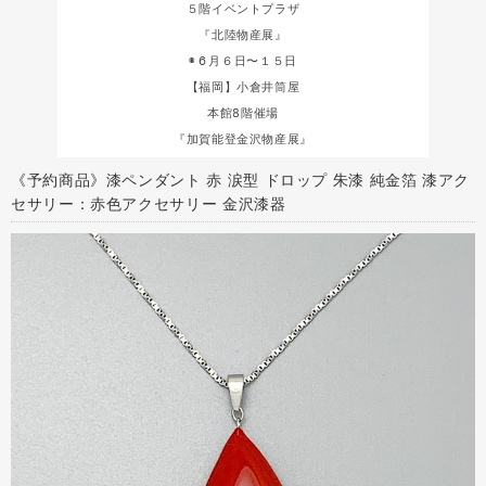
５階イベントプラザ
『北陸物産展』
◉６月６日〜１５日
【福岡】小倉井筒屋
本館8階催場
『加賀能登金沢物産展』
《予約商品》漆ペンダント 赤 涙型 ドロップ 朱漆 純金箔 漆アク
セサリー：赤色アクセサリー 金沢漆器