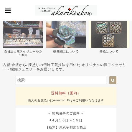
百貨店出店スケジュールの
螺鈿細工について
蒔絵について
ご案内
古都 金沢から､漆塗りの伝統工芸技法を用いた オリジナルの漆アクセサリ
ー・螺鈿ジュエリーをお届けします｡
送料無料（国内）
購入のお支払いにAmazon Payをご利用いただけます
＝ 出展催事のご案内 ＝
◉４月１０日〜１５日
【栃木】東武宇都宮百貨店