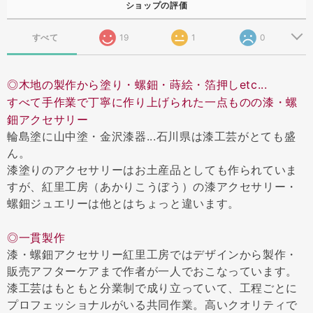
ショップの評価
すべて
19
1
0
◎木地の製作から塗り・螺鈿・蒔絵・箔押しetc...
すべて手作業で丁寧に作り上げられた一点ものの漆・螺
鈿アクセサリー
輪島塗に山中塗・金沢漆器...石川県は漆工芸がとても盛
ん。
漆塗りのアクセサリーはお土産品としても作られていま
すが、紅里工房（あかりこうぼう）の漆アクセサリー・
螺鈿ジュエリーは他とはちょっと違います。
◎一貫製作
漆・螺鈿アクセサリー紅里工房ではデザインから製作・
販売アフターケアまで作者が一人でおこなっています。
漆工芸はもともと分業制で成り立っていて、工程ごとに
プロフェッショナルがいる共同作業。高いクオリティで