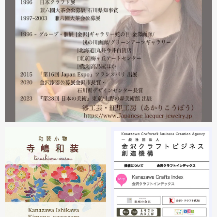
漆工芸・紅里工房 寺嶋絵里子
2023.02
2月21日から27日まで 仙台三越で開催中の『第22回 金
沢・能登 美味と美技展』に出展しています。会場には作
者本人がおりますのでお近くの方はぜひ遊びにいらしてく
ださい。お待ちしております。
2023.02
2月19日から23日まで 東京・上野の森美術館で開催中の
『第28回 日本の美術展』に出展しています。
2023.02
昨年初めからT-BASE銀座ギャラリーさんのご依頼で螺鈿
細工のソフビフィギュア装飾のお仕事させていただいてま
す。広面積への螺鈿細工や蒔絵となりますのでかなりの高
額品になりますがご好評のようで嬉しい限りです(^^)写真
はドラマに登場していたキャラクターです。