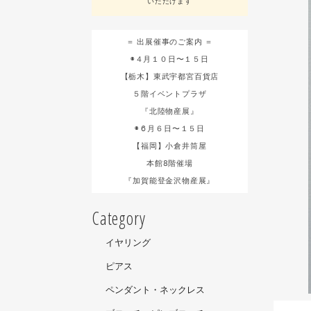
いただけます
＝ 出展催事のご案内 ＝
◉４月１０日〜１５日
【栃木】東武宇都宮百貨店
５階イベントプラザ
『北陸物産展』
◉６月６日〜１５日
【福岡】小倉井筒屋
本館8階催場
『加賀能登金沢物産展』
Category
イヤリング
ピアス
ペンダント・ネックレス