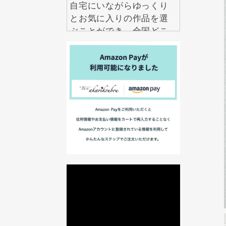
自宅にいながらゆっくり
とお気に入りの作品を選
ぶことができ、全国どこ
からでも気軽にお求めい
ただけます。
2026.7.29
アクセサリーは数多くあ
りますが、本当に長く大
切にしたいと思えるもの
は意外と多くありませ
ん。 紅里工房の螺鈿ジュ
エリーは、職人の技術と
伝統美が息づく、一生も
のとして愛せるアクセサ
リーです。 見るたび、身
に着けるたびに美しい輝
きを楽しめるだけでな