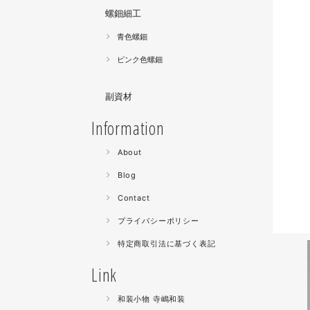
螺鈿細工
青色螺鈿
ピンク色螺鈿
副資材
Information
About
Blog
Contact
プライバシーポリシー
特定商取引法に基づく表記
Link
和装小物 寺嶋和装