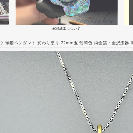
螺鈿細工について
》螺鈿ペンダント 変わり塗り 22mm玉 葡萄色 純金箔：金沢漆器 