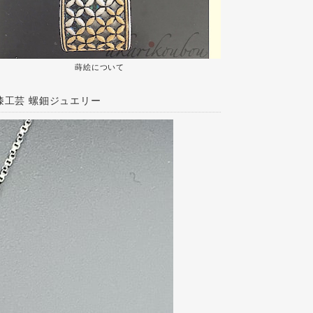
蒔絵について
漆工芸 螺鈿ジュエリー