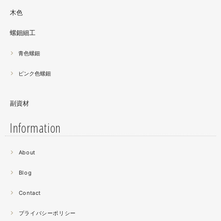
木色
螺鈿細工
青色螺鈿
ピンク色螺鈿
副資材
Information
2021.06
About
螺鈿細工の工程。青みの強い鮑貝を使ってステンドグラス
みたいに貼り合わせています。
Blog
曲面に螺鈿するためには貝も小さなカケラを使う必要が...
昔作った２０００ピースのジグソーパズルを思い出す。ひ
Contact
たすら地味。
プライバシーポリシー