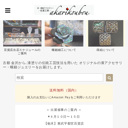
百貨店出店スケジュールの
螺鈿細工について
蒔絵について
ご案内
古都 金沢から､漆塗りの伝統工芸技法を用いた オリジナルの漆アクセサリ
ー・螺鈿ジュエリーをお届けします｡
送料無料（国内）
購入のお支払いにAmazon Payをご利用いただけます
＝ 出展催事のご案内 ＝
◉４月１０日〜１５日
【栃木】東武宇都宮百貨店