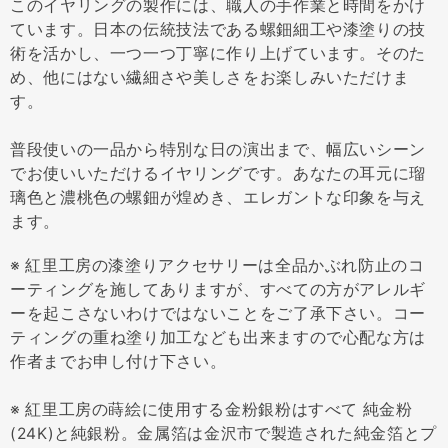
このイヤリングの製作には、職人の手作業と時間をかけ
ています。日本の伝統技法である螺鈿細工や漆塗りの技
術を活かし、一つ一つ丁寧に作り上げています。そのた
め、他にはない繊細さや美しさをお楽しみいただけま
す。
普段使いの一品から特別な日の演出まで、幅広いシーン
でお使いいただけるイヤリングです。あなたの耳元に瑠
璃色と濃桃色の螺鈿が煌めき、エレガントな印象を与え
ます。
※ 紅里工房の漆塗りアクセサリーは全品かぶれ防止のコ
ーティングを施してありますが、すべての方がアレルギ
ーを起こさないわけではないことをご了承下さい。コー
ティングの重ね塗り加工なども出来ますので心配な方は
作者までお申し付け下さい。
※ 紅里工房の蒔絵に使用する金粉銀粉はすべて 純金粉
(24K)と純銀粉。金属箔は金沢市で製造された純金箔とプ