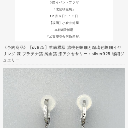
５階イベントプラザ
『北陸物産展』
◉６月６日〜１５日
【福岡】小倉井筒屋
本館8階催場
『加賀能登金沢物産展』
《予約商品》【sv925】羊歯模様 濃桃色螺鈿と瑠璃色螺鈿イヤ
リング 漆 プラチナ箔 純金箔 漆アクセサリー：silver925 螺鈿ジ
ュエリー