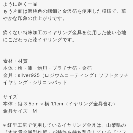
ように輝く一品
もう片面は濃桃色の螺鈿と金沢箔を使用した模様で、華
やかな印象の仕上がりです。
痛くない特殊加工のイヤリング金具を使用した使い心地
にこだわった漆イヤリングです。
素材・材質
本体：檜・漆・鮑貝・プラチナ箔・金箔
金具：silver925（ロジウムコーティング）ソフトタッチ
イヤリング・シリコンパッド
サイズ
本体：縦 3.5cm × 横 1.1cm（イヤリング金具含む）
金具サイズ：M
※ 紅里工房で使用しているイヤリング金具は、山梨県の
『木次貴金属製作所』が特許を持ち製作している『ソフ