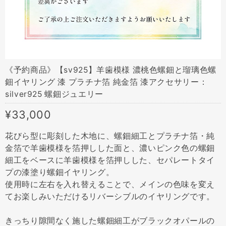
《予約商品》【sv925】羊歯模様 濃桃色螺鈿と瑠璃色螺
鈿イヤリング 漆 プラチナ箔 純金箔 漆アクセサリー：
silver925 螺鈿ジュエリー
¥33,000
花びら型に彫刻した木地に、螺鈿細工とプラチナ箔・純
金箔で羊歯模様を箔押しした面と、濃いピンク色の螺鈿
細工をベースに羊歯模様を箔押しした、セパレートタイ
プの漆塗り螺鈿イヤリング。
使用時に左右を入れ替えることで、メインの色味を変え
てお楽しみいただけるリバーシブルのイヤリングです。
きっちり隙間なく施した螺鈿細工がブラックオパールの