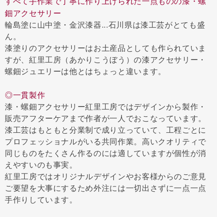
すべて手作業で丁寧に作り上げられた一点ものの漆・螺
鈿アクセサリー
輪島塗に山中塗・金沢漆器...石川県は漆工芸がとても盛
ん。
漆塗りのアクセサリーはお土産品としても作られていま
すが、紅里工房（あかりこうぼう）の漆アクセサリー・
螺鈿ジュエリーは他とはちょっと違います。
◎一貫製作
漆・螺鈿アクセサリー紅里工房ではデザインから製作・
販売アフターケアまで作者が一人でおこなっています。
漆工芸はもともと分業制で成り立っていて、工程ごとに
プロフェッショナルがいる共同作業。高いクオリティで
同じものをたくさん作るのには適していますが個性が消
えやすいのも事実。
紅里工房ではオリジナルデザインやお客様からのご意見
ご要望を大事にするため外注には一切出さずに一点一点
手作りしています。