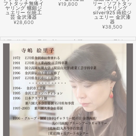
フトタッチ無痛イ
リー : ソフトタッ
¥19,800
ヤリング 螺鈿ジ
チイヤリング
ュエリー 伝統工
silver925 蒔絵ジ
芸 金沢漆器
ュエリー 金沢漆
器
¥28,600
¥38,500
全国の皆様より震災に対するご心配のメールやお電話をた
くさんいただきました。ありがとうございます。
幸い紅里工房にはそれほどの被害もなく、ただいま通常の
営業をしております。配送につきましても金沢から発送す
る分につきましては問題ありませんのでご安心ください。
皆様には多大なご心配をおかけしており心苦しいばかりで
はありますが、今後とも紅里工房をどうぞよろしくお願い
いたします。
漆工芸・紅里工房 寺嶋絵里子
2023.02
2月21日から27日まで 仙台三越で開催中の『第22回 金