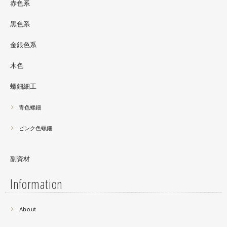
サリーとはまた違った美しさがあると思うのでぜひご覧く
赤色系
ださい。螺鈿装飾ソフビの詳細はブログに載せています。
黒色系
金銀色系
木色
螺鈿細工
青色螺鈿
ピンク色螺鈿
副資材
Information
2021.06
About
螺鈿細工の工程。青みの強い鮑貝を使ってステンドグラス
みたいに貼り合わせています。