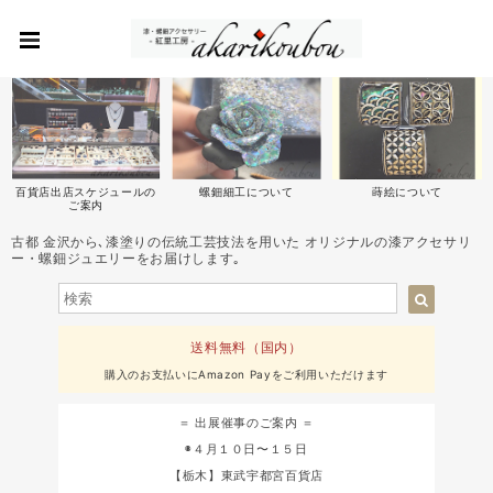
百貨店出店スケジュールの
螺鈿細工について
蒔絵について
ご案内
古都 金沢から､漆塗りの伝統工芸技法を用いた オリジナルの漆アクセサリ
ー・螺鈿ジュエリーをお届けします｡
送料無料（国内）
購入のお支払いにAmazon Payをご利用いただけます
＝ 出展催事のご案内 ＝
◉４月１０日〜１５日
【栃木】東武宇都宮百貨店