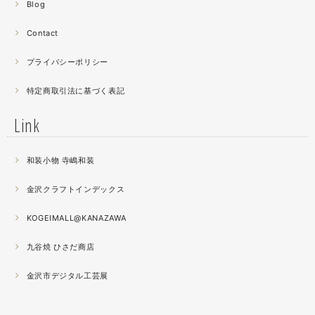
Blog
曲面に螺鈿するためには貝も小さなカケラを使う必要が...
昔作った２０００ピースのジグソーパズルを思い出す。ひ
Contact
たすら地味。
プライバシーポリシー
2021.04
特定商取引法に基づく表記
薔薇のブローチ木地制作中。
この後漆を塗り重ねると厚みが増すため、木地はなるべく
Link
薄く作らねば。。。パキッとやってしまったときの悲しさ
が半端ない
和装小物 寺嶋和装
2021.04
金沢クラフトインデックス
春の催事もひと段落
秋の催事シーズンに向けてまた木地を作り始めました。
KOGEIMALL@KANAZAWA
九谷焼 ひさだ商店
2021.04
4月になりました。工房の前を流れる浅野川を挟んだ向か
金沢市デジタル工芸展
いの桜が満開になりました。