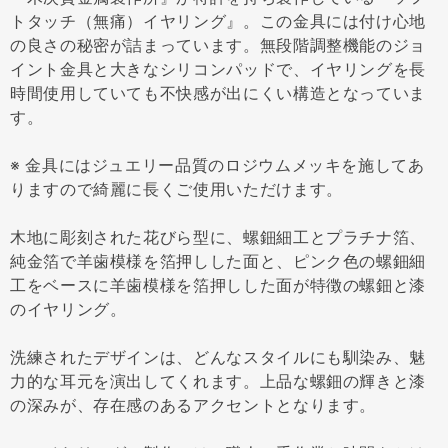
トタッチ（無痛）イヤリング』。この金具には付け心地
の良さの秘密が詰まっています。無段階調整機能のジョ
イント金具と大きなシリコンパッドで、イヤリングを長
時間使用していても不快感が出にくい構造となっていま
す。
※ 金具にはジュエリー品質のロジウムメッキを施してあ
りますので綺麗に長くご使用いただけます。
木地に彫刻された花びら型に、螺鈿細工とプラチナ箔、
純金箔で羊歯模様を箔押しした面と、ピンク色の螺鈿細
工をベースに羊歯模様を箔押しした面が特徴の螺鈿と漆
のイヤリング。
洗練されたデザインは、どんなスタイルにも馴染み、魅
力的な耳元を演出してくれます。上品な螺鈿の輝きと漆
の深みが、存在感のあるアクセントとなります。