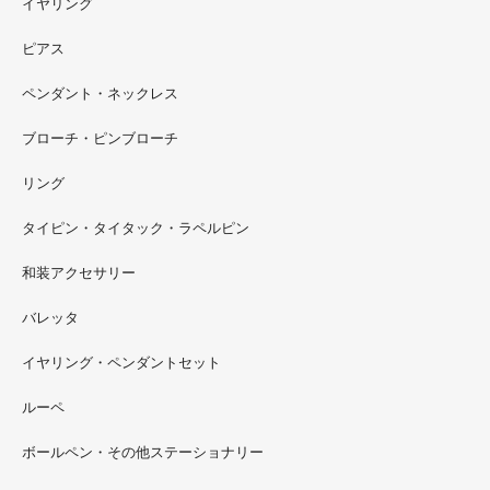
イヤリング
ピアス
ペンダント・ネックレス
ブローチ・ピンブローチ
リング
タイピン・タイタック・ラペルピン
2022.09
和装アクセサリー
ただ今 東武百貨店船橋店に出展中です。9月20日まで4階
イベントスペースにいます。お近くの方はぜひお越しくだ
バレッタ
さい。
イヤリング・ペンダントセット
2022.09
ルーペ
螺鈿ソフビでお世話になっているT-BASE銀座ギャラリー
さんの渋谷パルコでの展示イベントに、アートソフビ『匠
ボールペン・その他ステーショナリー
シリーズ』紅里工房螺鈿装飾も展示されています。アクセ