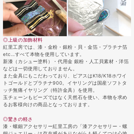
◎上級の加飾材料
紅里工房では、漆・金粉・銀粉・貝・金箔・プラチナ箔
etc...すべて本物を使用しています。
新漆（カシュー塗料）・代用金 銀粉・人工貝素材・洋箔
などは一切使用しておりません。
また金具にもこだわっており、ピアスはK18/K18ホワイ
トゴールドとプラチナ900。イヤリングは国産ソフトタ
ッチ無痛イヤリング（特許金具）を使用。
玉チェーンもビーズではなく天然石を使い、本物を求め
るお客様向けの商品となっております。
◎驚きの軽さ
漆・螺鈿アクセサリー紅里工房の「漆アクセサリー・螺
鈿ジュエリー」は存在感がありながらも軽くてつけ心地