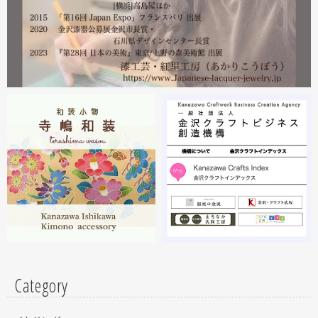
沢・能登 美味と美技展』に出展しています。会場には作
者本人がおりますのでお近くの方はぜひ遊びにいらしてく
ださい。お待ちしております。
2023.02
2月19日から23日まで 東京・上野の森美術館で開催中の
『第28回 日本の美術展』に出展しています。
2023.02
昨年初めからT-BASE銀座ギャラリーさんのご依頼で螺鈿
細工のソフビフィギュア装飾のお仕事させていただいてま
す。広面積への螺鈿細工や蒔絵となりますのでかなりの高
額品になりますがご好評のようで嬉しい限りです(^^)写真
はドラマに登場していたキャラクターです。
Category