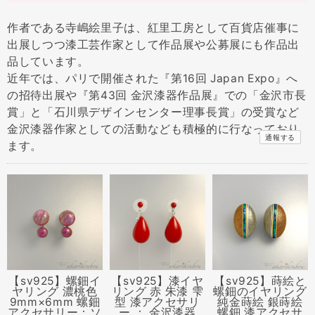
作者である寺嶋絵里子は、紅里工房として百貨店催事に
出展しつつ漆工芸作家として作品展や公募展にも作品出
品しています。
近年では、パリで開催された『第16回 Japan Expo』へ
の招待出展や『第43回 金沢漆器作品展』での「金沢市長
賞」と「石川県デザインセンター理事長賞」の受賞など
金沢漆器作家としての活動なども積極的に行なっており
通報する
ます。
【sv925】螺鈿イ
【sv925】漆イヤ
【sv925】蒔絵と
ヤリング 濃桃色
リング 赤 朱漆 雫
螺鈿のイヤリング
9mm×6mm 螺鈿
型 漆アクセサリ
純金蒔絵 銀蒔絵
アクセサリー：ソ
ー ： 金沢漆器
螺鈿 漆アクセサ