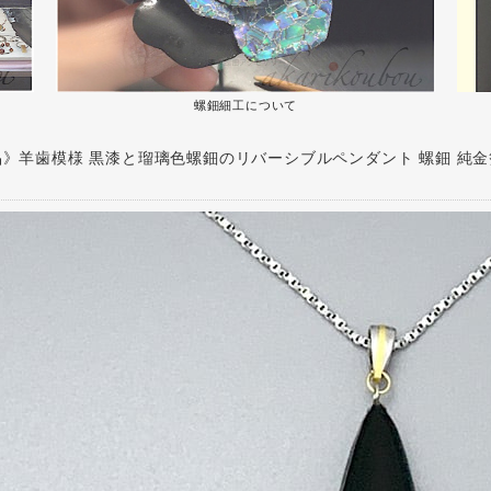
螺鈿細工について
》羊歯模様 黒漆と瑠璃色螺鈿のリバーシブルペンダント 螺鈿 純金箔