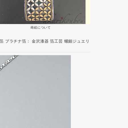
蒔絵について
 プラチナ箔： 金沢漆器 箔工芸 螺鈿ジュエリ