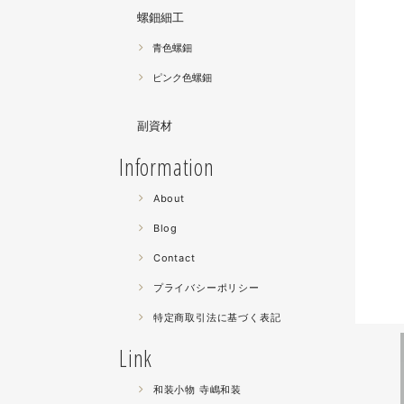
螺鈿細工
青色螺鈿
ピンク色螺鈿
副資材
Information
About
Blog
Contact
プライバシーポリシー
特定商取引法に基づく表記
Link
和装小物 寺嶋和装