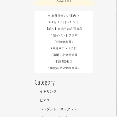
いただけます
＝ 出展催事のご案内 ＝
◉４月１０日〜１５日
【栃木】東武宇都宮百貨店
５階イベントプラザ
『北陸物産展』
◉６月６日〜１５日
【福岡】小倉井筒屋
本館8階催場
『加賀能登金沢物産展』
Category
イヤリング
ピアス
ペンダント・ネックレス