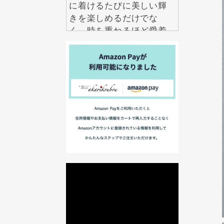
に着けるたびに美しい輝
きを楽しめるだけでな
く、時を重ねるほど愛着
も深まります。 毎日の自
分を少し誇らしくしてく
れる特別な一品を、ぜひ
手に取ってみてくださ
い。
2026.7.22
伝統工芸というと特別な
日に楽しむものという印
象がありますが、紅里工
房の螺鈿ジュエリーは日
常にも自然になじむデザ
インが魅力です。 シンプ
ルな装いにも上品なアク
セントを加え、年齢を問