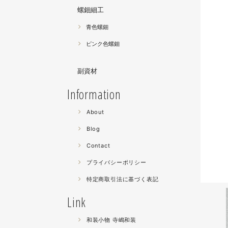
螺鈿細工
青色螺鈿
ピンク色螺鈿
副資材
Information
About
Blog
Contact
プライバシーポリシー
特定商取引法に基づく表記
Link
和装小物 寺嶋和装