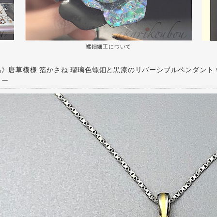
螺鈿細工について
》唐草模様 箔かさね 瑠璃色螺鈿と黒漆のリバーシブルペンダント 螺
リー