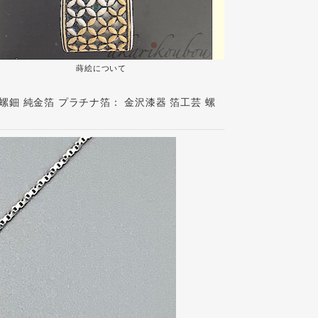
蒔絵について
鈿 純金箔 プラチナ箔： 金沢漆器 箔工芸 螺