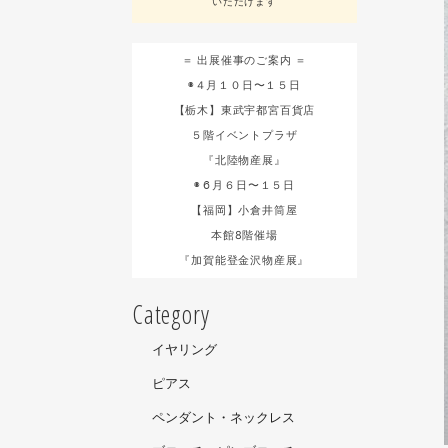
いただけます
＝ 出展催事のご案内 ＝
◉４月１０日〜１５日
【栃木】東武宇都宮百貨店
５階イベントプラザ
『北陸物産展』
◉６月６日〜１５日
【福岡】小倉井筒屋
本館8階催場
『加賀能登金沢物産展』
Category
イヤリング
ピアス
ペンダント・ネックレス