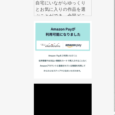
自宅にいながらゆっくり
とお気に入りの作品を選
ぶことができ、全国どこ
からでも気軽にお求めい
ただけます。
2026.7.29
アクセサリーは数多くあ
りますが、本当に長く大
切にしたいと思えるもの
は意外と多くありませ
ん。 紅里工房の螺鈿ジュ
エリーは、職人の技術と
伝統美が息づく、一生も
のとして愛せるアクセサ
リーです。 見るたび、身
に着けるたびに美しい輝
きを楽しめるだけでな