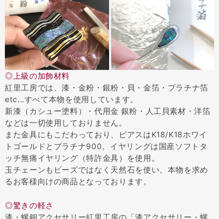
◎上級の加飾材料
紅里工房では、漆・金粉・銀粉・貝・金箔・プラチナ箔
etc...すべて本物を使用しています。
新漆（カシュー塗料）・代用金 銀粉・人工貝素材・洋箔
などは一切使用しておりません。
また金具にもこだわっており、ピアスはK18/K18ホワイ
トゴールドとプラチナ900。イヤリングは国産ソフトタ
ッチ無痛イヤリング（特許金具）を使用。
玉チェーンもビーズではなく天然石を使い、本物を求め
るお客様向けの商品となっております。
◎驚きの軽さ
漆・螺鈿アクセサリー紅里工房の「漆アクセサリー・螺