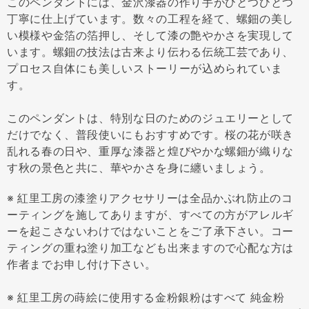
このペンダントには、金沢漆器の作り手がひとつひとつ
丁寧に仕上げています。数々の工程を経て、螺鈿の美し
い模様や金箔の箔押し、そして漆の艶やかさを実現して
います。螺鈿の技法は古来より伝わる伝統工芸であり、
プロセス自体にも美しいストーリーが込められていま
す。
このペンダントは、特別な日のためのジュエリーとして
だけでなく、普段使いにもおすすめです。桜の花が咲き
乱れる春の日や、重厚な漆器と煌びやかな螺鈿が織りな
す秋の景色と共に、華やかさを身に纏いましょう。
※ 紅里工房の漆塗りアクセサリーは全品かぶれ防止のコ
ーティングを施してありますが、すべての方がアレルギ
ーを起こさないわけではないことをご了承下さい。コー
ティングの重ね塗り加工なども出来ますので心配な方は
作者までお申し付け下さい。
※ 紅里工房の蒔絵に使用する金粉銀粉はすべて 純金粉