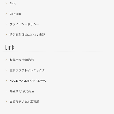
みたいに貼り合わせています。
Blog
曲面に螺鈿するためには貝も小さなカケラを使う必要が...
昔作った２０００ピースのジグソーパズルを思い出す。ひ
Contact
たすら地味。
プライバシーポリシー
2021.04
特定商取引法に基づく表記
薔薇のブローチ木地制作中。
この後漆を塗り重ねると厚みが増すため、木地はなるべく
Link
薄く作らねば。。。パキッとやってしまったときの悲しさ
が半端ない
和装小物 寺嶋和装
2021.04
金沢クラフトインデックス
春の催事もひと段落
秋の催事シーズンに向けてまた木地を作り始めました。
KOGEIMALL@KANAZAWA
九谷焼 ひさだ商店
2021.04
4月になりました。工房の前を流れる浅野川を挟んだ向か
金沢市デジタル工芸展
いの桜が満開になりました。