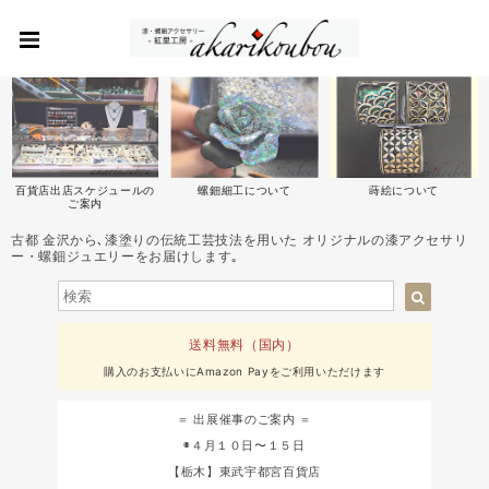
百貨店出店スケジュールの
螺鈿細工について
蒔絵について
ご案内
古都 金沢から､漆塗りの伝統工芸技法を用いた オリジナルの漆アクセサリ
ー・螺鈿ジュエリーをお届けします｡
送料無料（国内）
購入のお支払いにAmazon Payをご利用いただけます
＝ 出展催事のご案内 ＝
◉４月１０日〜１５日
【栃木】東武宇都宮百貨店