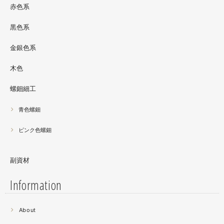
サリーとはまた違った美しさがあると思うのでぜひご覧く
赤色系
ださい。螺鈿装飾ソフビの詳細はブログに載せています。
黒色系
金銀色系
木色
螺鈿細工
青色螺鈿
ピンク色螺鈿
副資材
Information
2021.06
About
螺鈿細工の工程。青みの強い鮑貝を使ってステンドグラス