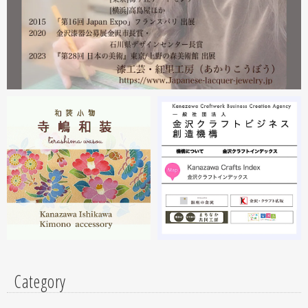
沢・能登 美味と美技展』に出展しています。会場には作
者本人がおりますのでお近くの方はぜひ遊びにいらしてく
ださい。お待ちしております。
2023.02
2月19日から23日まで 東京・上野の森美術館で開催中の
『第28回 日本の美術展』に出展しています。
2023.02
昨年初めからT-BASE銀座ギャラリーさんのご依頼で螺鈿
細工のソフビフィギュア装飾のお仕事させていただいてま
す。広面積への螺鈿細工や蒔絵となりますのでかなりの高
額品になりますがご好評のようで嬉しい限りです(^^)写真
はドラマに登場していたキャラクターです。
Category