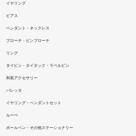
イヤリング
ピアス
ペンダント・ネックレス
ブローチ・ピンブローチ
リング
タイピン・タイタック・ラペルピン
2022.09
和装アクセサリー
ただ今 東武百貨店船橋店に出展中です。9月20日まで4階
イベントスペースにいます。お近くの方はぜひお越しくだ
バレッタ
さい。
イヤリング・ペンダントセット
2022.09
ルーペ
螺鈿ソフビでお世話になっているT-BASE銀座ギャラリー
さんの渋谷パルコでの展示イベントに、アートソフビ『匠
ボールペン・その他ステーショナリー
シリーズ』紅里工房螺鈿装飾も展示されています。アクセ