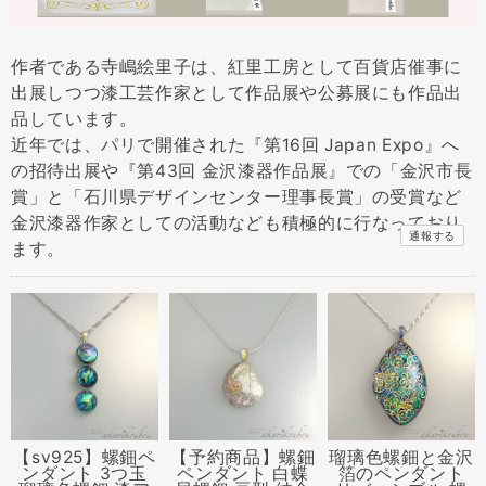
作者である寺嶋絵里子は、紅里工房として百貨店催事に
出展しつつ漆工芸作家として作品展や公募展にも作品出
品しています。
近年では、パリで開催された『第16回 Japan Expo』へ
の招待出展や『第43回 金沢漆器作品展』での「金沢市長
賞」と「石川県デザインセンター理事長賞」の受賞など
金沢漆器作家としての活動なども積極的に行なっており
通報する
ます。
【sv925】螺鈿ペ
【予約商品】螺鈿
瑠璃色螺鈿と金沢
ンダント 3つ玉
ペンダント 白蝶
箔のペンダント