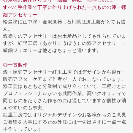
すべて手作業で丁寧に作り上げられた一点ものの漆・螺
鈿アクセサリー
輪島塗に山中塗・金沢漆器...石川県は漆工芸がとても盛
ん。
漆塗りのアクセサリーはお土産品としても作られていま
すが、紅里工房（あかりこうぼう）の漆アクセサリー・
螺鈿ジュエリーは他とはちょっと違います。
◎一貫製作
漆・螺鈿アクセサリー紅里工房ではデザインから製作・
販売アフターケアまで作者が一人でおこなっています。
漆工芸はもともと分業制で成り立っていて、工程ごとに
プロフェッショナルがいる共同作業。高いクオリティで
同じものをたくさん作るのには適していますが個性が消
えやすいのも事実。
紅里工房ではオリジナルデザインやお客様からのご意見
ご要望を大事にするため外注には一切出さずに一点一点
手作りしています。