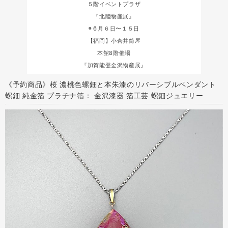
５階イベントプラザ
『北陸物産展』
◉６月６日〜１５日
【福岡】小倉井筒屋
本館8階催場
『加賀能登金沢物産展』
《予約商品》桜 濃桃色螺鈿と本朱漆のリバーシブルペンダント
螺鈿 純金箔 プラチナ箔： 金沢漆器 箔工芸 螺鈿ジュエリー