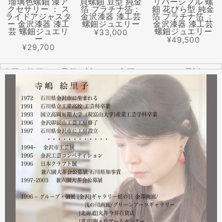
瑠璃色螺鈿 漆ア
貝螺鈿 豆型 純金
リバーシブル 螺
クセサリー ： ス
箔 プラチナ箔：
鈿 花びら型 純金
ライドアジャスタ
金沢漆器 漆工芸
箔 プラチナ箔 ：
ー 金沢漆器 漆工
螺鈿ジュエリー
金沢漆器 漆工芸
芸 螺鈿ジュエリ
螺鈿ジュエリー
¥33,000
ー
¥49,500
¥29,700
全国の皆様より震災に対するご心配のメールやお電話をた
くさんいただきました。ありがとうございます。
幸い紅里工房にはそれほどの被害もなく、ただいま通常の
営業をしております。配送につきましても金沢から発送す
る分につきましては問題ありませんのでご安心ください。
皆様には多大なご心配をおかけしており心苦しいばかりで
はありますが、今後とも紅里工房をどうぞよろしくお願い
いたします。
漆工芸・紅里工房 寺嶋絵里子
2023.02
2月21日から27日まで 仙台三越で開催中の『第22回 金