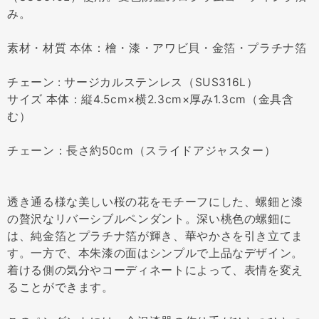
み。
素材・材質 本体：檜・漆・アワビ貝・金箔・プラチナ箔
チェーン : サージカルステンレス（SUS316L）
サイズ 本体：縦4.5cm×横2.3cm×厚み1.3cm（金具含
む）
チェーン：長さ約50cm（スライドアジャスター）
透き通る様な美しい桜の花をモチーフにした、螺鈿と漆
の贅沢なリバーシブルペンダント。深い桃色の螺鈿に
は、純金箔とプラチナ箔が輝き、華やかさを引き立てま
す。一方で、本朱漆の面はシンプルで上品なデザイン。
着ける側の気分やコーディネートによって、表情を変え
ることができます。