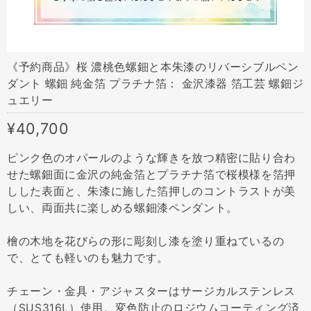
《予約商品》桜 濃桃色螺鈿と本朱漆のリバーシブルペン
ダント 螺鈿 純金箔 プラチナ箔： 金沢漆器 箔工芸 螺鈿ジ
ュエリー
¥40,700
ピンク色のオパールのような輝きを放つ精密に貼り合わ
せた螺鈿面に金沢の純金箔とプラチナ箔で桜模様を箔押
しした表面と、朱漆に施した箔押しのコントラストが美
しい、両面共に楽しめる螺鈿漆ペンダント。
檜の木地を花びらの形に彫刻し漆を塗り重ねているの
で、とても軽いのも魅力です。
チェーン・金具・アジャスターはサージカルステンレス
（SUS316L）使用。変色防止のロジウムコーティング済