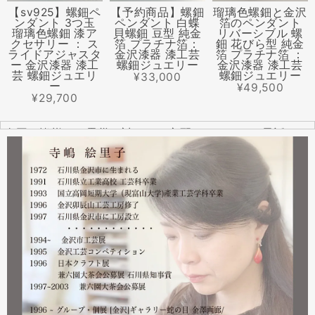
【sv925】螺鈿ペ
【予約商品】螺鈿
瑠璃色螺鈿と金沢
ンダント 3つ玉
ペンダント 白蝶
箔のペンダント
瑠璃色螺鈿 漆ア
貝螺鈿 豆型 純金
リバーシブル 螺
クセサリー ： ス
箔 プラチナ箔：
鈿 花びら型 純金
ライドアジャスタ
金沢漆器 漆工芸
箔 プラチナ箔 ：
ー 金沢漆器 漆工
螺鈿ジュエリー
金沢漆器 漆工芸
芸 螺鈿ジュエリ
螺鈿ジュエリー
¥33,000
ー
¥49,500
¥29,700
全国の皆様より震災に対するご心配のメールやお電話をた
くさんいただきました。ありがとうございます。
幸い紅里工房にはそれほどの被害もなく、ただいま通常の
営業をしております。配送につきましても金沢から発送す
る分につきましては問題ありませんのでご安心ください。
皆様には多大なご心配をおかけしており心苦しいばかりで
はありますが、今後とも紅里工房をどうぞよろしくお願い
いたします。
漆工芸・紅里工房 寺嶋絵里子