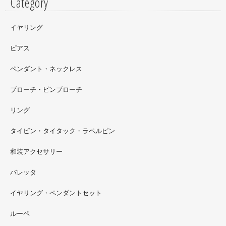
Category
イヤリング
ピアス
ペンダント・ネックレス
ブローチ・ピンブローチ
リング
タイピン・タイタック・ラペルピン
2022.09
和装アクセサリー
ただ今 東武百貨店船橋店に出展中です。9月20日まで4階
イベントスペースにいます。お近くの方はぜひお越しくだ
バレッタ
さい。
イヤリング・ペンダントセット
2022.09
ルーペ
螺鈿ソフビでお世話になっているT-BASE銀座ギャラリー