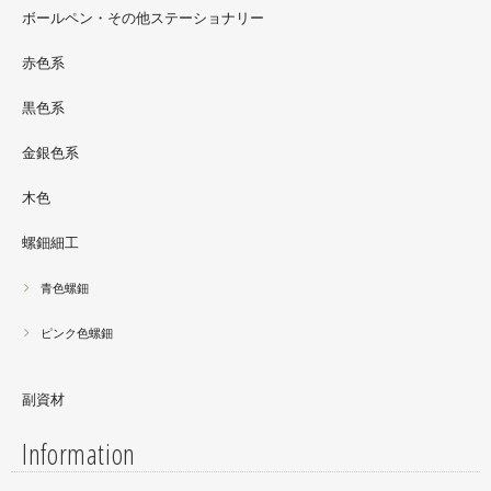
さんの渋谷パルコでの展示イベントに、アートソフビ『匠
ボールペン・その他ステーショナリー
シリーズ』紅里工房螺鈿装飾も展示されています。アクセ
サリーとはまた違った美しさがあると思うのでぜひご覧く
赤色系
ださい。螺鈿装飾ソフビの詳細はブログに載せています。
黒色系
金銀色系
木色
螺鈿細工
青色螺鈿
ピンク色螺鈿
副資材
Information
2021.06