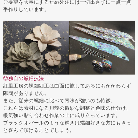
ご要望を大事にするため外注には一切出さずに一点一点
手作りしています。
◎独自の螺鈿技法
紅里工房の螺鈿細工は曲面に施してあるにもかかわらず
隙間がありません。
また、従来の螺鈿に比べて青味が強いのも特徴。
これらは素材になる貝殻の微妙な調整と色味の仕分け、
根気強い貼り合わせ作業の上に成り立っています。
ブラックオパールのような輝きは螺鈿好きな方にもきっ
と喜んで頂けることでしょう。