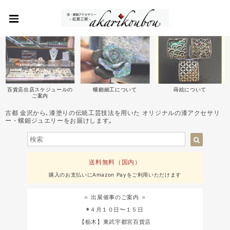
百貨店出店スケジュールの
螺鈿細工について
蒔絵について
ご案内
古都 金沢から､漆塗りの伝統工芸技法を用いた オリジナルの漆アクセサリ
ー・螺鈿ジュエリーをお届けします｡
送料無料（国内）
購入のお支払いにAmazon Payをご利用いただけます
＝ 出展催事のご案内 ＝
◉４月１０日〜１５日
【栃木】東武宇都宮百貨店