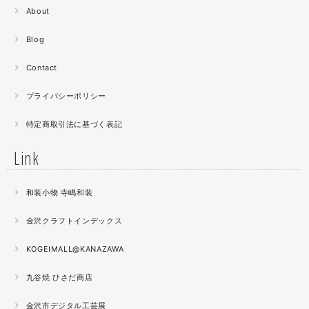
About
螺鈿細工の工程。青みの強い鮑貝を使ってステンドグラス
みたいに貼り合わせています。
Blog
曲面に螺鈿するためには貝も小さなカケラを使う必要が...
昔作った２０００ピースのジグソーパズルを思い出す。ひ
Contact
たすら地味。
プライバシーポリシー
2021.04
特定商取引法に基づく表記
薔薇のブローチ木地制作中。
この後漆を塗り重ねると厚みが増すため、木地はなるべく
Link
薄く作らねば。。。パキッとやってしまったときの悲しさ
が半端ない
和装小物 寺嶋和装
2021.04
金沢クラフトインデックス
春の催事もひと段落
秋の催事シーズンに向けてまた木地を作り始めました。
KOGEIMALL@KANAZAWA
九谷焼 ひさだ商店
2021.04
4月になりました。工房の前を流れる浅野川を挟んだ向か
金沢市デジタル工芸展