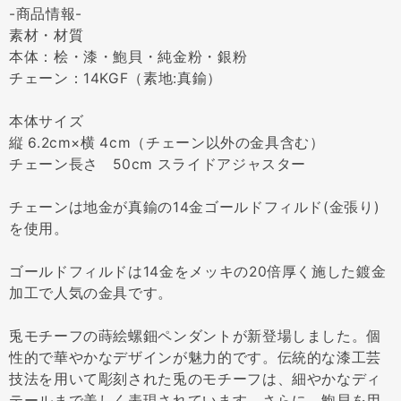
-商品情報-
素材・材質
本体：桧・漆・鮑貝・純金粉・銀粉
チェーン：14KGF（素地:真鍮）
本体サイズ
縦 6.2cm×横 4cm（チェーン以外の金具含む）
チェーン長さ 50cm スライドアジャスター
チェーンは地金が真鍮の14金ゴールドフィルド(金張り)
を使用。
ゴールドフィルドは14金をメッキの20倍厚く施した鍍金
加工で人気の金具です。
兎モチーフの蒔絵螺鈿ペンダントが新登場しました。個
性的で華やかなデザインが魅力的です。伝統的な漆工芸
技法を用いて彫刻された兎のモチーフは、細やかなディ
テールまで美しく表現されています。さらに、鮑貝を用