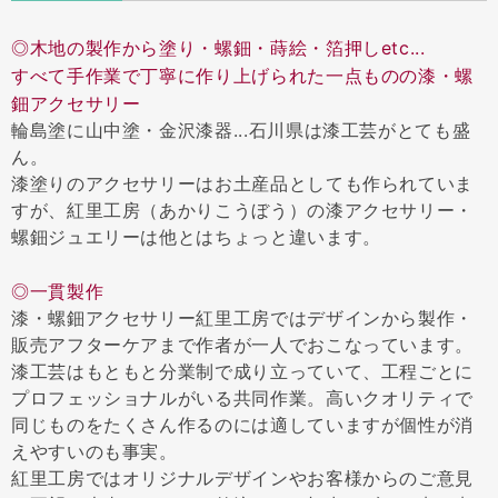
◎木地の製作から塗り・螺鈿・蒔絵・箔押しetc...
すべて手作業で丁寧に作り上げられた一点ものの漆・螺
鈿アクセサリー
輪島塗に山中塗・金沢漆器...石川県は漆工芸がとても盛
ん。
漆塗りのアクセサリーはお土産品としても作られていま
すが、紅里工房（あかりこうぼう）の漆アクセサリー・
螺鈿ジュエリーは他とはちょっと違います。
◎一貫製作
漆・螺鈿アクセサリー紅里工房ではデザインから製作・
販売アフターケアまで作者が一人でおこなっています。
漆工芸はもともと分業制で成り立っていて、工程ごとに
プロフェッショナルがいる共同作業。高いクオリティで
同じものをたくさん作るのには適していますが個性が消
えやすいのも事実。
紅里工房ではオリジナルデザインやお客様からのご意見