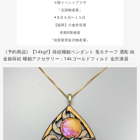
５階イベントプラザ
『北陸物産展』
◉６月６日〜１５日
【福岡】小倉井筒屋
本館8階催場
『加賀能登金沢物産展』
《予約商品》【14kgf】蒔絵螺鈿ペンダント 兎モチーフ 透彫 純
金銀蒔絵 螺鈿アクセサリー：14kゴールドフィルド 金沢漆器