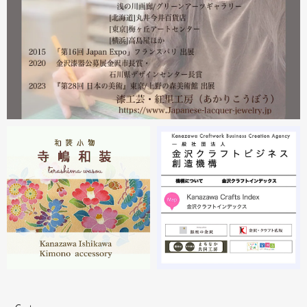
2023.02
2月21日から27日まで 仙台三越で開催中の『第22回 金
沢・能登 美味と美技展』に出展しています。会場には作
者本人がおりますのでお近くの方はぜひ遊びにいらしてく
ださい。お待ちしております。
2023.02
2月19日から23日まで 東京・上野の森美術館で開催中の
『第28回 日本の美術展』に出展しています。
2023.02
昨年初めからT-BASE銀座ギャラリーさんのご依頼で螺鈿
細工のソフビフィギュア装飾のお仕事させていただいてま
す。広面積への螺鈿細工や蒔絵となりますのでかなりの高
額品になりますがご好評のようで嬉しい限りです(^^)写真
はドラマに登場していたキャラクターです。