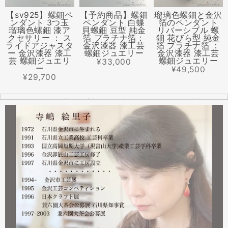
【sv925】螺鈿ペ
【予約商品】螺鈿
瑠璃色螺鈿と金沢
ンダント 3つ玉
ペンダント 白蝶
箔のペンダント
瑠璃色螺鈿 漆ア
貝螺鈿 豆型 純金
リバーシブル 螺
クセサリー ： ス
箔 プラチナ箔：
鈿 花びら型 純金
ライドアジャスタ
金沢漆器 漆工芸
箔 プラチナ箔 ：
ー 金沢漆器 漆工
螺鈿ジュエリー
金沢漆器 漆工芸
芸 螺鈿ジュエリ
螺鈿ジュエリー
¥33,000
ー
¥49,500
¥29,700
全国の皆様より震災に対するご心配のメールやお電話をた
くさんいただきました。ありがとうございます。
幸い紅里工房にはそれほどの被害もなく、ただいま通常の
営業をしております。配送につきましても金沢から発送す
る分につきましては問題ありませんのでご安心ください。
皆様には多大なご心配をおかけしており心苦しいばかりで
はありますが、今後とも紅里工房をどうぞよろしくお願い
いたします。
漆工芸・紅里工房 寺嶋絵里子