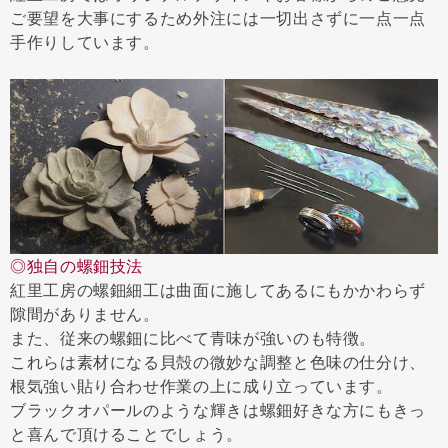
ご要望を大事にするため外注には一切出さずに一点一点
手作りしています。
◎独自の螺鈿技法
紅里工房の螺鈿細工は曲面に施してあるにもかかわらず
隙間がありません。
また、従来の螺鈿に比べて青味が強いのも特徴。
これらは素材になる貝殻の微妙な調整と色味の仕分け、
根気強い貼り合わせ作業の上に成り立っています。
ブラックオパールのような輝きは螺鈿好きな方にもきっ
と喜んで頂けることでしょう。