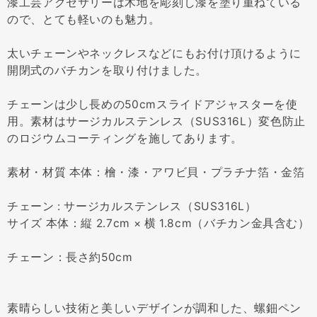
漆工芸アクセサリーは木地を彫刻し漆を塗り重ねている
ので、とても軽いのも魅力。
太いチェーンやネックレスなどにもお付け頂けるように
開閉式のバチカンを取り付けました。
チェーンは少し長めの50cmスライドアジャスターを使
用。素材はサージカルステンレス（SUS316L）変色防止
のロジウムコーティングを施してあります。
素材・材質 本体：檜・漆・アワビ貝・プラチナ箔・金箔
チェーン : サージカルステンレス（SUS316L）
サイズ 本体：縦 2.7cm × 横 1.8cm（バチカン金具含む）
チェーン：長さ約50cm
素晴らしい技術と美しいデザインが調和した、螺鈿ペン