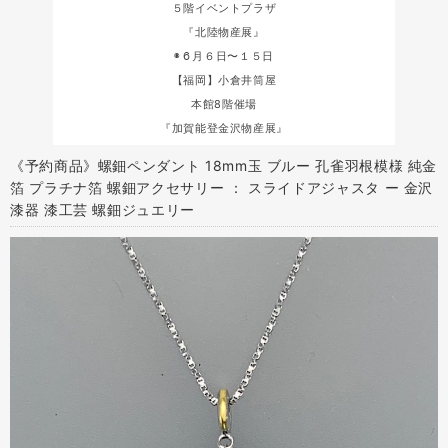
５階イベントプラザ
『北陸物産展』
◉６月６日〜１５日
【福岡】小倉井筒屋
本館8階催場
『加賀能登金沢物産展』
《予約商品》螺鈿ペンダント 18mm玉 ブルー 孔雀羽根模様 純金
箔 プラチナ箔 螺鈿アクセサリー ： スライドアジャスタ ー 金沢
漆器 漆工芸 螺鈿ジュエリー