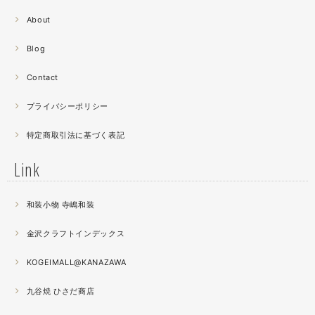
2021.06
About
螺鈿細工の工程。青みの強い鮑貝を使ってステンドグラス
みたいに貼り合わせています。
Blog
曲面に螺鈿するためには貝も小さなカケラを使う必要が...
昔作った２０００ピースのジグソーパズルを思い出す。ひ
Contact
たすら地味。
プライバシーポリシー
2021.04
特定商取引法に基づく表記
薔薇のブローチ木地制作中。
この後漆を塗り重ねると厚みが増すため、木地はなるべく
Link
薄く作らねば。。。パキッとやってしまったときの悲しさ
が半端ない
和装小物 寺嶋和装
2021.04
金沢クラフトインデックス
春の催事もひと段落
秋の催事シーズンに向けてまた木地を作り始めました。
KOGEIMALL@KANAZAWA
九谷焼 ひさだ商店
2021.04
4月になりました。工房の前を流れる浅野川を挟んだ向か