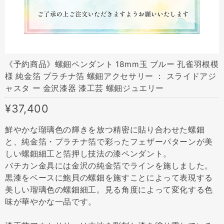
《予約商品》螺鈿ペンダント 18mm玉 ブルー 孔雀羽根模
様 純金箔 プラチナ箔 螺鈿アクセサリー ： スライドアジ
ャスタ ー 金沢漆器 漆工芸 螺鈿ジュエリー
¥37,400
鮮やかな瑠璃色の輝きを放つ精密に貼り合わせた螺鈿
と、純金箔・プラチナ箔で彩ったフェザーパターンが美
しい螺鈿細工と箔押し技法の漆ペンダント。
バチカン金具には金沢の純金箔でラインを施しました。
黒漆をベースに鮑貝の螺鈿を施すことによって表現する
美しい瑠璃色の螺鈿細工。見る角度によって変化する色
味が華やかな一品です。