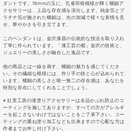
ダントです。18mmの玉に、孔雀羽根模様が輝く螺鈿ア
クセサリーは、上品な存在感を演出します。純金箔とプ
ラチナ箔が施された螺鈿は、光の加減で様々な表情を見
せ、華やかさを引き立てます。
このペンダントは、金沢漆器の伝統的な技法を取り入れ
丁寧に作られています。「漆工芸の都」金沢の技術と、
ジュエリーの美しさが融合した逸品です。
他の商品とは一線を画す、螺鈿の魅力を感じてくださ
い。その繊細な模様には、作り手の技と心が込められて
います。螺鈿の美しさと唯一無二の存在感は、あなたを
特別な存在にしてくれることでしょう。
※ 紅里工房の漆塗りアクセサリーは全品かぶれ防止のコ
ーティングを施してありますが、すべての方がアレルギ
ーを起こさないわけではないことをご了承下さい。コー
ティングの重ね塗り加工なども出来ますので心配な方は
作者までお申し付け下さい。