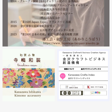
2023.02
2月21日から27日まで 仙台三越で開催中の『第22回 金
沢・能登 美味と美技展』に出展しています。会場には作
者本人がおりますのでお近くの方はぜひ遊びにいらしてく
ださい。お待ちしております。
2023.02
2月19日から23日まで 東京・上野の森美術館で開催中の
『第28回 日本の美術展』に出展しています。
2023.02
昨年初めからT-BASE銀座ギャラリーさんのご依頼で螺鈿
細工のソフビフィギュア装飾のお仕事させていただいてま
す。広面積への螺鈿細工や蒔絵となりますのでかなりの高
額品になりますがご好評のようで嬉しい限りです(^^)写真
はドラマに登場していたキャラクターです。