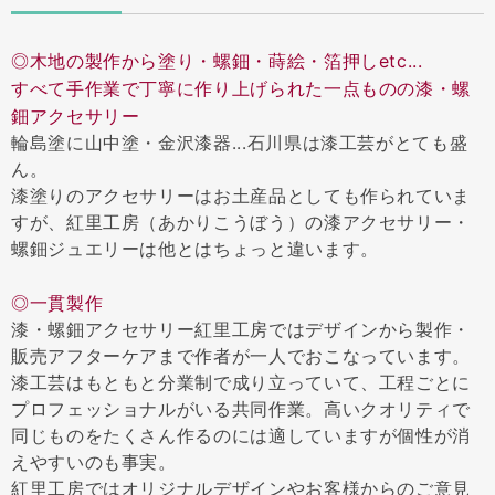
◎木地の製作から塗り・螺鈿・蒔絵・箔押しetc...
すべて手作業で丁寧に作り上げられた一点ものの漆・螺
鈿アクセサリー
輪島塗に山中塗・金沢漆器...石川県は漆工芸がとても盛
ん。
漆塗りのアクセサリーはお土産品としても作られていま
すが、紅里工房（あかりこうぼう）の漆アクセサリー・
螺鈿ジュエリーは他とはちょっと違います。
◎一貫製作
漆・螺鈿アクセサリー紅里工房ではデザインから製作・
販売アフターケアまで作者が一人でおこなっています。
漆工芸はもともと分業制で成り立っていて、工程ごとに
プロフェッショナルがいる共同作業。高いクオリティで
同じものをたくさん作るのには適していますが個性が消
えやすいのも事実。
紅里工房ではオリジナルデザインやお客様からのご意見