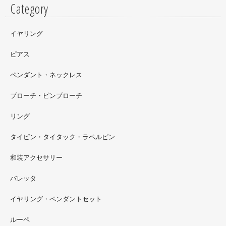
Category
イヤリング
ピアス
ペンダント・ネックレス
ブローチ・ピンブローチ
リング
タイピン・タイタック・ラペルピン
2022.09
和装アクセサリー
ただ今 東武百貨店船橋店に出展中です。9月20日まで4階
イベントスペースにいます。お近くの方はぜひお越しくだ
バレッタ
さい。
イヤリング・ペンダントセット
2022.09
ルーペ
螺鈿ソフビでお世話になっているT-BASE銀座ギャラリー