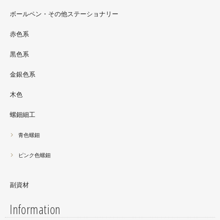
さんの渋谷パルコでの展示イベントに、アートソフビ『匠
ボールペン・その他ステーショナリー
シリーズ』紅里工房螺鈿装飾も展示されています。アクセ
サリーとはまた違った美しさがあると思うのでぜひご覧く
赤色系
ださい。螺鈿装飾ソフビの詳細はブログに載せています。
黒色系
金銀色系
木色
螺鈿細工
青色螺鈿
ピンク色螺鈿
副資材
Information