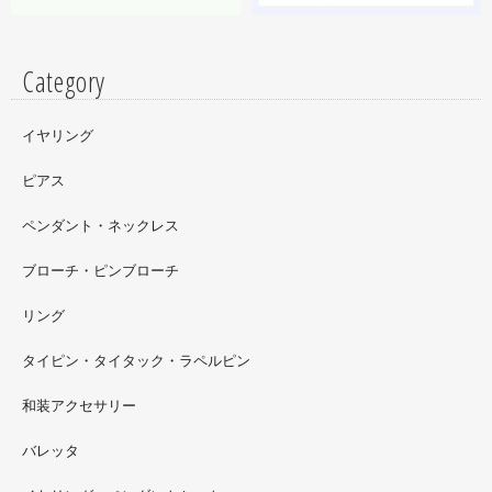
Category
イヤリング
ピアス
ペンダント・ネックレス
ブローチ・ピンブローチ
リング
タイピン・タイタック・ラペルピン
2022.09
和装アクセサリー
ただ今 東武百貨店船橋店に出展中です。9月20日まで4階
イベントスペースにいます。お近くの方はぜひお越しくだ
バレッタ
さい。