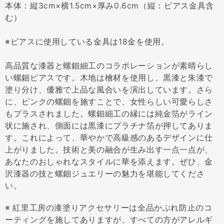
本体：縦3cm×横1.5cm×厚み0.6cm（縦：ピアス金具含
む）
※ピアスに使用している金具は18金を使用。
高品質な漆器と螺鈿細工のコラボレーションが素晴らし
い螺鈿ピアスです。木地は檜材を使用し、黒漆と朱漆で
塗り分け、優雅で上品な風合いを演出しています。さら
に、ピンクの螺鈿を施すことで、女性らしい可愛らしさ
もプラスされました。螺鈿細工の縁には純金箔がライン
状に施され、側面には黒漆にプラチナ箔が押してありま
す。これによって、華やかで高級感のあるデザインに仕
上がりました。技術と美の融合が生み出す一点一点が、
あなたのおしゃれなスタイルに華を添えます。ぜひ、金
沢漆器の技と螺鈿ジュエリーの魅力を堪能してくださ
い。
※ 紅里工房の漆塗りアクセサリーは全品かぶれ防止のコ
ーティングを施してありますが、すべての方がアレルギ