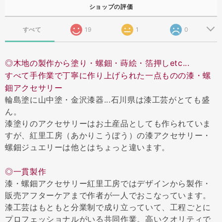
ショップの評価
すべて
19
1
0
◎木地の製作から塗り・螺鈿・蒔絵・箔押しetc...
すべて手作業で丁寧に作り上げられた一点ものの漆・螺
鈿アクセサリー
輪島塗に山中塗・金沢漆器...石川県は漆工芸がとても盛
ん。
漆塗りのアクセサリーはお土産品としても作られていま
すが、紅里工房（あかりこうぼう）の漆アクセサリー・
螺鈿ジュエリーは他とはちょっと違います。
◎一貫製作
漆・螺鈿アクセサリー紅里工房ではデザインから製作・
販売アフターケアまで作者が一人でおこなっています。
漆工芸はもともと分業制で成り立っていて、工程ごとに
プロフェッショナルがいる共同作業。高いクオリティで