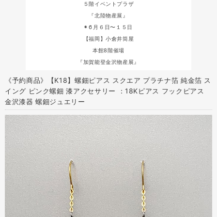
５階イベントプラザ
『北陸物産展』
◉６月６日〜１５日
【福岡】小倉井筒屋
本館8階催場
『加賀能登金沢物産展』
《予約商品》【K18】螺鈿ピアス スクエア プラチナ箔 純金箔 ス
イング ピンク螺鈿 漆アクセサリー ：18Kピアス フックピアス
金沢漆器 螺鈿ジュエリー