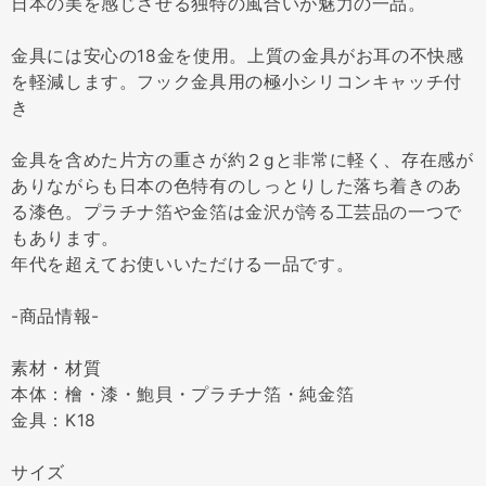
日本の美を感じさせる独特の風合いが魅力の一品。
金具には安心の18金を使用。上質の金具がお耳の不快感
を軽減します。フック金具用の極小シリコンキャッチ付
き
金具を含めた片方の重さが約２gと非常に軽く、存在感が
ありながらも日本の色特有のしっとりした落ち着きのあ
る漆色。プラチナ箔や金箔は金沢が誇る工芸品の一つで
もあります。
年代を超えてお使いいただける一品です。
-商品情報-
素材・材質
本体：檜・漆・鮑貝・プラチナ箔・純金箔
金具：K18
サイズ