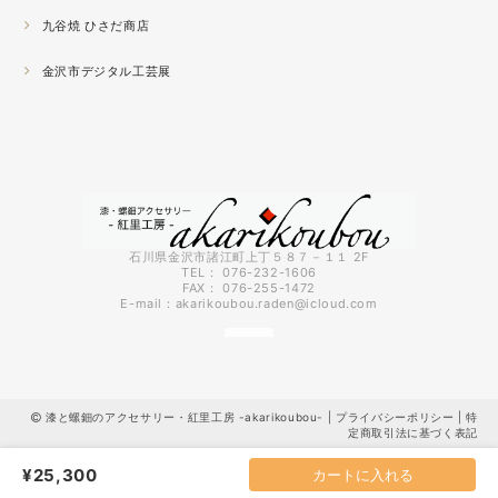
九谷焼 ひさだ商店
2021.04
4月になりました。工房の前を流れる浅野川を挟んだ向か
金沢市デジタル工芸展
いの桜が満開になりました。
2021.03
『いしかわ工芸の担い手作品展』に出品中。５月１０日ま
で石川県地場産業振興センター本館１階にて開催です。石
川県内で活動する５０歳未満の作り手６０人による展示会
です。
石川県金沢市諸江町上丁５８７－１１ 2F
TEL： 076-232-1606
FAX： 076-255-1472
2021.03
E-mail：
akarikoubou.raden@icloud.com
3月に入りようやく暖かくなってきました。コロナも早く
終息してくれればいいのにと思う今日この頃です。先日、
出張催事で仙台に行ってきましたが地震の直後で予約して
いた新幹線が運休になってしまい急遽バスで仙台に向かう
漆と螺鈿のアクセサリー・紅里工房 -akarikoubou- |
プライバシーポリシー
|
特
ことに・・・ちょっと大変な出張でした。優しく迎えてく
定商取引法に基づく表記
ださった仙台の皆様ありがとうございました。
¥25,300
カートに入れる