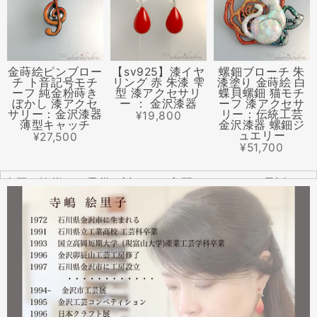
金蒔絵ピンブロー
【sv925】漆イヤ
螺鈿ブローチ 朱
チ ト音記号モチ
リング 赤 朱漆 雫
漆塗り 金蒔絵 白
ーフ 純金粉蒔き
型 漆アクセサリ
蝶貝螺鈿 猫モチ
ぼかし 漆アクセ
ー ： 金沢漆器
ーフ 漆アクセサ
サリー：金沢漆器
リー：伝統工芸
¥19,800
薄型キャッチ
金沢漆器 螺鈿ジ
ュエリー
¥27,500
¥51,700
全国の皆様より震災に対するご心配のメールやお電話をた
くさんいただきました。ありがとうございます。
幸い紅里工房にはそれほどの被害もなく、ただいま通常の
営業をしております。配送につきましても金沢から発送す
る分につきましては問題ありませんのでご安心ください。
皆様には多大なご心配をおかけしており心苦しいばかりで
はありますが、今後とも紅里工房をどうぞよろしくお願い
いたします。