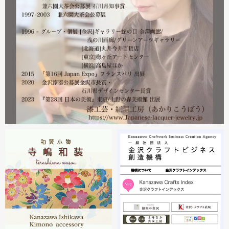
漆工芸・紅里工房 寺嶋絵里子
2023.02
2月21日から27日まで 仙台三越で開催中の『第22回 金
沢・能登 美味と美技展』に出展しています。会場には作
者本人がおりますのでお近くの方はぜひ遊びにいらしてく
ださい。お待ちしております。
2023.02
2月19日から23日まで 東京・上野の森美術館で開催中の
『第28回 日本の美術展』に出展しています。
2023.02
昨年初めからT-BASE銀座ギャラリーさんのご依頼で螺鈿
細工のソフビフィギュア装飾のお仕事させていただいてま
す。広面積への螺鈿細工や蒔絵となりますのでかなりの高
額品になりますがご好評のようで嬉しい限りです(^^)写真
はドラマに登場していたキャラクターです。