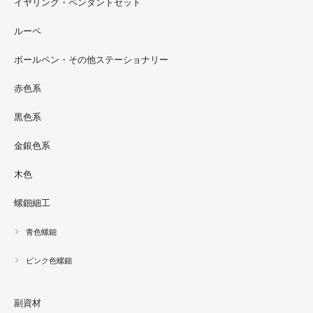
イヤリング・ペンダントセット
2022.09
ルーペ
螺鈿ソフビでお世話になっているT-BASE銀座ギャラリー
さんの渋谷パルコでの展示イベントに、アートソフビ『匠
ボールペン・その他ステーショナリー
シリーズ』紅里工房螺鈿装飾も展示されています。アクセ
サリーとはまた違った美しさがあると思うのでぜひご覧く
赤色系
ださい。螺鈿装飾ソフビの詳細はブログに載せています。
黒色系
金銀色系
木色
螺鈿細工
青色螺鈿
ピンク色螺鈿
副資材