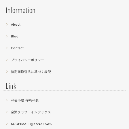
Information
2021.06
About
螺鈿細工の工程。青みの強い鮑貝を使ってステンドグラス
みたいに貼り合わせています。
Blog
曲面に螺鈿するためには貝も小さなカケラを使う必要が...
昔作った２０００ピースのジグソーパズルを思い出す。ひ
Contact
たすら地味。
プライバシーポリシー
2021.04
特定商取引法に基づく表記
薔薇のブローチ木地制作中。
この後漆を塗り重ねると厚みが増すため、木地はなるべく
Link
薄く作らねば。。。パキッとやってしまったときの悲しさ
が半端ない
和装小物 寺嶋和装
2021.04
金沢クラフトインデックス
春の催事もひと段落
秋の催事シーズンに向けてまた木地を作り始めました。
KOGEIMALL@KANAZAWA