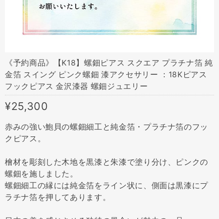
《予約商品》【K18】螺鈿ピアス スクエア プラチナ箔 純
金箔 スイング ピンク螺鈿 漆アクセサリー ：18Kピアス
フックピアス 金沢漆器 螺鈿ジュエリー
¥25,300
赤みの強い鮑貝の螺鈿細工と純金箔・プラチナ箔のフッ
クピアス。
檜材を彫刻した木地を黒漆と朱漆で塗り分け、ピンクの
螺鈿を施しました。
螺鈿細工の縁には純金箔をライン状に、側面は黒漆にプ
ラチナ箔を押してあります。