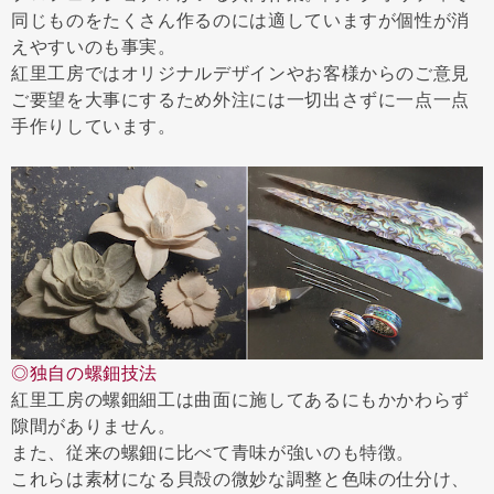
同じものをたくさん作るのには適していますが個性が消
えやすいのも事実。
紅里工房ではオリジナルデザインやお客様からのご意見
ご要望を大事にするため外注には一切出さずに一点一点
手作りしています。
◎独自の螺鈿技法
紅里工房の螺鈿細工は曲面に施してあるにもかかわらず
隙間がありません。
また、従来の螺鈿に比べて青味が強いのも特徴。
これらは素材になる貝殻の微妙な調整と色味の仕分け、