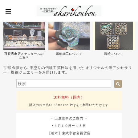
百貨店出店スケジュールの
螺鈿細工について
蒔絵について
ご案内
古都 金沢から､漆塗りの伝統工芸技法を用いた オリジナルの漆アクセサリ
ー・螺鈿ジュエリーをお届けします｡
送料無料（国内）
購入のお支払いにAmazon Payをご利用いただけます
＝ 出展催事のご案内 ＝
◉４月１０日〜１５日
【栃木】東武宇都宮百貨店