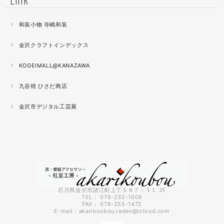
薄く作らねば。。。パキッとやってしまったときの悲しさ
が半端ない
和装小物 寺嶋和装
2021.04
金沢クラフトインデックス
春の催事もひと段落
秋の催事シーズンに向けてまた木地を作り始めました。
KOGEIMALL@KANAZAWA
九谷焼 ひさだ商店
2021.04
4月になりました。工房の前を流れる浅野川を挟んだ向か
金沢市デジタル工芸展
いの桜が満開になりました。
2021.03
『いしかわ工芸の担い手作品展』に出品中。５月１０日ま
で石川県地場産業振興センター本館１階にて開催です。石
川県内で活動する５０歳未満の作り手６０人による展示会
です。
石川県金沢市諸江町上丁５８７－１１ 2F
TEL： 076-232-1606
FAX： 076-255-1472
2021.03
E-mail：
akarikoubou.raden@icloud.com
3月に入りようやく暖かくなってきました。コロナも早く