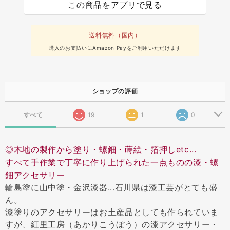
この商品をアプリで見る
送料無料（国内）
購入のお支払いにAmazon Payをご利用いただけます
ショップの評価
すべて
19
1
0
◎木地の製作から塗り・螺鈿・蒔絵・箔押しetc...
すべて手作業で丁寧に作り上げられた一点ものの漆・螺
鈿アクセサリー
輪島塗に山中塗・金沢漆器...石川県は漆工芸がとても盛
ん。
漆塗りのアクセサリーはお土産品としても作られていま
すが、紅里工房（あかりこうぼう）の漆アクセサリー・