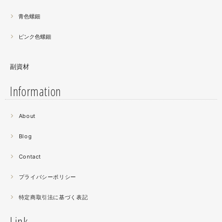
青色螺鈿
ピンク色螺鈿
副資材
Information
2021.06
About
螺鈿細工の工程。青みの強い鮑貝を使ってステンドグラス
みたいに貼り合わせています。
Blog
曲面に螺鈿するためには貝も小さなカケラを使う必要が...
昔作った２０００ピースのジグソーパズルを思い出す。ひ
Contact
たすら地味。
プライバシーポリシー
2021.04
特定商取引法に基づく表記
薔薇のブローチ木地制作中。
この後漆を塗り重ねると厚みが増すため、木地はなるべく
Link