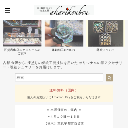
百貨店出店スケジュールの
螺鈿細工について
蒔絵について
ご案内
古都 金沢から､漆塗りの伝統工芸技法を用いた オリジナルの漆アクセサリ
ー・螺鈿ジュエリーをお届けします｡
送料無料（国内）
購入のお支払いにAmazon Payをご利用いただけます
＝ 出展催事のご案内 ＝
◉４月１０日〜１５日
【栃木】東武宇都宮百貨店