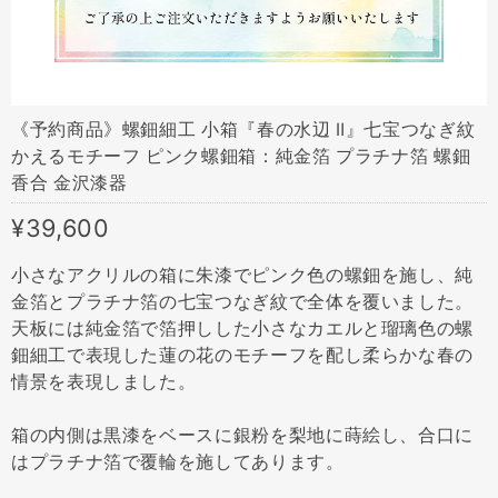
《予約商品》螺鈿細工 小箱『春の水辺 Ⅱ』七宝つなぎ紋
かえるモチーフ ピンク螺鈿箱：純金箔 プラチナ箔 螺鈿
香合 金沢漆器
¥39,600
小さなアクリルの箱に朱漆でピンク色の螺鈿を施し、純
金箔とプラチナ箔の七宝つなぎ紋で全体を覆いました。
天板には純金箔で箔押しした小さなカエルと瑠璃色の螺
鈿細工で表現した蓮の花のモチーフを配し柔らかな春の
情景を表現しました。
箱の内側は黒漆をベースに銀粉を梨地に蒔絵し、合口に
はプラチナ箔で覆輪を施してあります。