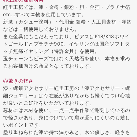
紅里工房では、漆・金粉・銀粉・貝・金箔・プラチナ箔
etc...すべて本物を使用しています。
新漆（カシュー塗料）・代用金 銀粉・人工貝素材・洋箔
などは一切使用しておりません。
また金具にもこだわっており、ピアスはK18/K18ホワイ
トゴールドとプラチナ900。イヤリングは国産ソフトタ
ッチ無痛イヤリング（特許金具）を使用。
玉チェーンもビーズではなく天然石を使い、本物を求め
るお客様向けの商品となっております。
◎驚きの軽さ
漆・螺鈿アクセサリー紅里工房の「漆アクセサリー・螺
鈿ジュエリー」は存在感がありながらも軽くてつけ心地
が良いとご好評をいただいております。
芯材には木材を使い、一点一点手作業で彫刻しているの
で軽さがあり、身につけていて肩が凝りにくいのも嬉し
いポイントです。
塗り重ねられた漆の持つ温かみと、木の優しさ、軽さも