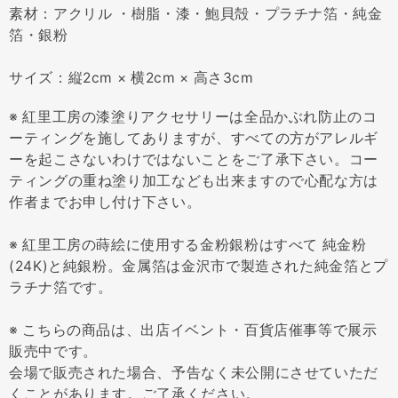
素材：アクリル ・樹脂・漆・鮑貝殻・プラチナ箔・純金
箔・銀粉
サイズ：縦2cm × 横2cm × 高さ3cm
※ 紅里工房の漆塗りアクセサリーは全品かぶれ防止のコ
ーティングを施してありますが、すべての方がアレルギ
ーを起こさないわけではないことをご了承下さい。コー
ティングの重ね塗り加工なども出来ますので心配な方は
作者までお申し付け下さい。
※ 紅里工房の蒔絵に使用する金粉銀粉はすべて 純金粉
(24K)と純銀粉。金属箔は金沢市で製造された純金箔とプ
ラチナ箔です。
※ こちらの商品は、出店イベント・百貨店催事等で展示
販売中です。
会場で販売された場合、予告なく未公開にさせていただ
くことがあります。ご了承ください。