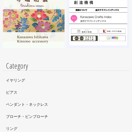
2023.02
昨年初めからT-BASE銀座ギャラリーさんのご依頼で螺鈿
細工のソフビフィギュア装飾のお仕事させていただいてま
す。広面積への螺鈿細工や蒔絵となりますのでかなりの高
額品になりますがご好評のようで嬉しい限りです(^^)写真
はドラマに登場していたキャラクターです。
Category
イヤリング
ピアス
ペンダント・ネックレス
ブローチ・ピンブローチ
リング