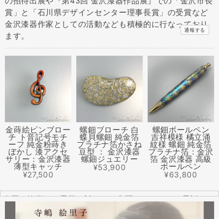
の招待出展や『第43回 金沢漆器作品展』での「金沢市長
賞」と「石川県デザインセンター理事長賞」の受賞など
金沢漆器作家としての活動なども積極的に行なっており
通報する
ます。
金蒔絵ピンブロー
螺鈿ブローチ 白
螺鈿ボールペン
チ ト音記号モチ
蝶貝螺鈿 純金箔
吉祥模様 橘立涌
ーフ 純金粉蒔き
プラチナ箔かさね
紋様 螺鈿 純金箔
ぼかし 漆アクセ
豆型 ： 金沢漆器
プラチナ箔：金沢
サリー：金沢漆器
螺鈿ジュエリー
箔 金沢漆器 高級
薄型キャッチ
ボールペン
¥53,900
¥27,500
¥63,800
全国の皆様より震災に対するご心配のメールやお電話をた
くさんいただきました。ありがとうございます。