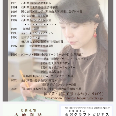
幸い紅里工房にはそれほどの被害もなく、ただいま通常の
営業をしております。配送につきましても金沢から発送す
る分につきましては問題ありませんのでご安心ください。
皆様には多大なご心配をおかけしており心苦しいばかりで
はありますが、今後とも紅里工房をどうぞよろしくお願い
いたします。
漆工芸・紅里工房 寺嶋絵里子
2023.02
2月21日から27日まで 仙台三越で開催中の『第22回 金
沢・能登 美味と美技展』に出展しています。会場には作
者本人がおりますのでお近くの方はぜひ遊びにいらしてく
ださい。お待ちしております。
2023.02
2月19日から23日まで 東京・上野の森美術館で開催中の
『第28回 日本の美術展』に出展しています。