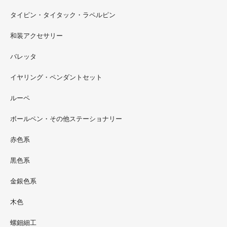
タイピン・タイタック・ラペルピン
2022.09
和装アクセサリー
ただ今 東武百貨店船橋店に出展中です。9月20日まで4階
イベントスペースにいます。お近くの方はぜひお越しくだ
バレッタ
さい。
イヤリング・ペンダントセット
2022.09
ルーペ
螺鈿ソフビでお世話になっているT-BASE銀座ギャラリー
さんの渋谷パルコでの展示イベントに、アートソフビ『匠
ボールペン・その他ステーショナリー
シリーズ』紅里工房螺鈿装飾も展示されています。アクセ
サリーとはまた違った美しさがあると思うのでぜひご覧く
赤色系
ださい。螺鈿装飾ソフビの詳細はブログに載せています。
黒色系
金銀色系
木色
螺鈿細工