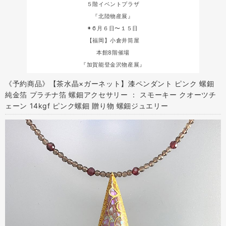
５階イベントプラザ
『北陸物産展』
◉６月６日〜１５日
【福岡】小倉井筒屋
本館8階催場
『加賀能登金沢物産展』
《予約商品》【茶水晶×ガーネット】漆ペンダント ピンク 螺鈿
純金箔 プラチナ箔 螺鈿アクセサリー ： スモーキー クオーツチ
ェーン 14kgf ピンク螺鈿 贈り物 螺鈿ジュエリー