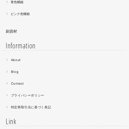
青色螺鈿
ピンク色螺鈿
副資材
Information
2021.06
About
螺鈿細工の工程。青みの強い鮑貝を使ってステンドグラス
みたいに貼り合わせています。
Blog
曲面に螺鈿するためには貝も小さなカケラを使う必要が...
昔作った２０００ピースのジグソーパズルを思い出す。ひ
Contact
たすら地味。
プライバシーポリシー
2021.04
特定商取引法に基づく表記
薔薇のブローチ木地制作中。
この後漆を塗り重ねると厚みが増すため、木地はなるべく
Link
薄く作らねば。。。パキッとやってしまったときの悲しさ