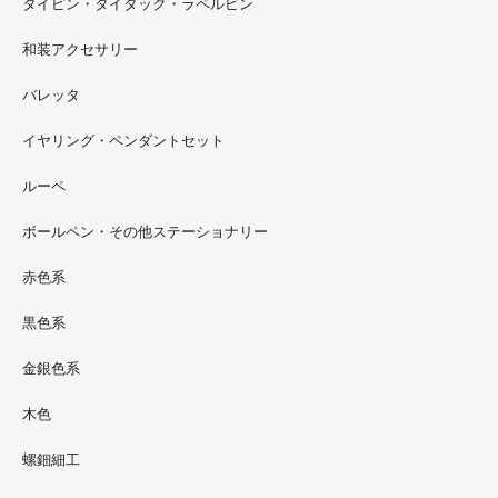
タイピン・タイタック・ラペルピン
2022.09
和装アクセサリー
ただ今 東武百貨店船橋店に出展中です。9月20日まで4階
イベントスペースにいます。お近くの方はぜひお越しくだ
バレッタ
さい。
イヤリング・ペンダントセット
2022.09
ルーペ
螺鈿ソフビでお世話になっているT-BASE銀座ギャラリー
さんの渋谷パルコでの展示イベントに、アートソフビ『匠
ボールペン・その他ステーショナリー
シリーズ』紅里工房螺鈿装飾も展示されています。アクセ
サリーとはまた違った美しさがあると思うのでぜひご覧く
赤色系
ださい。螺鈿装飾ソフビの詳細はブログに載せています。
黒色系
金銀色系
木色
螺鈿細工