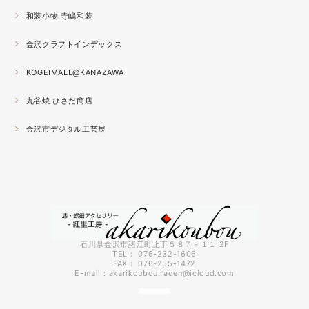
が半端ない
和装小物 寺嶋和装
2021.04
金沢クラフトインデックス
春の催事もひと段落
秋の催事シーズンに向けてまた木地を作り始めました。
KOGEIMALL@KANAZAWA
九谷焼 ひさだ商店
2021.04
4月になりました。工房の前を流れる浅野川を挟んだ向か
金沢市デジタル工芸展
いの桜が満開になりました。
2021.03
『いしかわ工芸の担い手作品展』に出品中。５月１０日ま
で石川県地場産業振興センター本館１階にて開催です。石
川県内で活動する５０歳未満の作り手６０人による展示会
です。
石川県金沢市諸江町上丁５８７－１１ 2F
TEL： 076-232-1606
FAX： 076-255-1472
2021.03
E-mail：
akarikoubou.raden@icloud.com
3月に入りようやく暖かくなってきました。コロナも早く
終息してくれればいいのにと思う今日この頃です。先日、