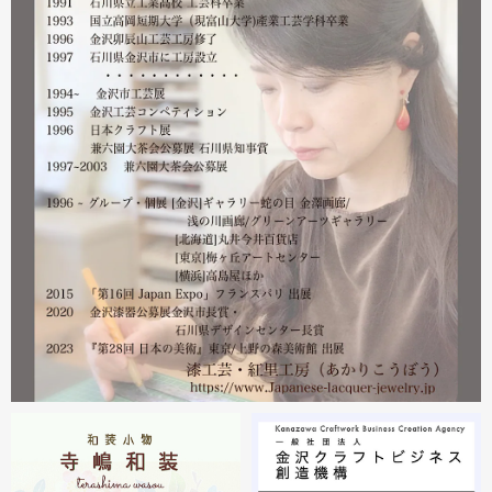
営業をしております。配送につきましても金沢から発送す
る分につきましては問題ありませんのでご安心ください。
皆様には多大なご心配をおかけしており心苦しいばかりで
はありますが、今後とも紅里工房をどうぞよろしくお願い
いたします。
漆工芸・紅里工房 寺嶋絵里子
2023.02
2月21日から27日まで 仙台三越で開催中の『第22回 金
沢・能登 美味と美技展』に出展しています。会場には作
者本人がおりますのでお近くの方はぜひ遊びにいらしてく
ださい。お待ちしております。
2023.02
2月19日から23日まで 東京・上野の森美術館で開催中の
『第28回 日本の美術展』に出展しています。
2023.02