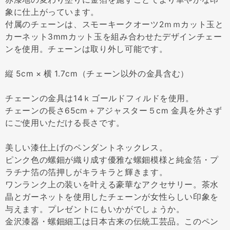
象に仕上がっています。
付属のチェーンは、スモーキークオーツ2ｍｍカット玉と
カーネット3mmカット玉を組み合わせたデザインチェー
ンを使用。チェーンは取り外し可能です。
縦 5cm × 横 1.7cm（チェーン以外の金具含む）
チェーンの金具は14ｋゴールドフィルドを使用。
チェーンの長さ65cm＋アジャスター５cm 金具を外さず
にご使用いただける長さです。
美しい漆仕上げのペンダントネックレス。
ピンク色の螺鈿が織り成す優雅な螺鈿模様と純金箔・プ
ラチナ箔の箔押しがキラキラと輝きます。
ワンランク上の装いを叶える豪華なアクセサリー。茶水
晶とガーネットを使用したチェーンが女性らしい印象を
与えます。プレゼントにもいかがでしょうか。
金沢漆器・螺鈿細工は日本古来の伝統工芸品。このペン