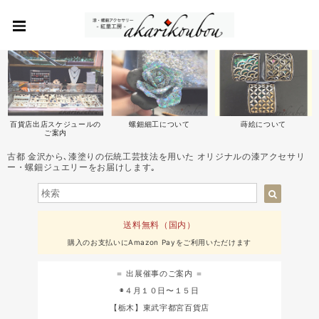
百貨店出店スケジュールの
螺鈿細工について
蒔絵について
ご案内
古都 金沢から､漆塗りの伝統工芸技法を用いた オリジナルの漆アクセサリ
ー・螺鈿ジュエリーをお届けします｡
送料無料（国内）
購入のお支払いにAmazon Payをご利用いただけます
＝ 出展催事のご案内 ＝
◉４月１０日〜１５日
【栃木】東武宇都宮百貨店