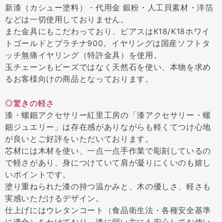
新漆（カシュー塗料）・代用金 銀粉・人工貝素材・洋箔
などは一切使用しておりません。
また金具にもこだわっており、ピアスはK18/K18ホワイ
トゴールドとプラチナ900。イヤリングは国産ソフトタ
ッチ無痛イヤリング（特許金具）を使用。
玉チェーンもビーズではなく天然石を使い、本物を求め
るお客様向けの商品となっております。
◎驚きの軽さ
漆・螺鈿アクセサリー紅里工房の「漆アクセサリー・螺
鈿ジュエリー」は存在感がありながらも軽くてつけ心地
が良いとご好評をいただいております。
芯材には木材を使い、一点一点手作業で彫刻しているの
で軽さがあり、身につけていて肩が凝りにくいのも嬉し
いポイントです。
塗り重ねられた漆の持つ温かみと、木の優しさ、軽さも
実感いただけるデザイン。
仕上げにはウレタンコート（食品衛生法・各種安全基準