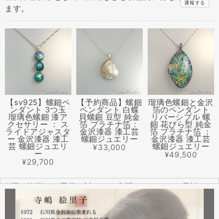
通報する
ます。
【sv925】螺鈿ペ
【予約商品】螺鈿
瑠璃色螺鈿と金沢
ンダント 3つ玉
ペンダント 白蝶
箔のペンダント
瑠璃色螺鈿 漆ア
貝螺鈿 豆型 純金
リバーシブル 螺
クセサリー ： ス
箔 プラチナ箔：
鈿 花びら型 純金
ライドアジャスタ
金沢漆器 漆工芸
箔 プラチナ箔 ：
ー 金沢漆器 漆工
螺鈿ジュエリー
金沢漆器 漆工芸
芸 螺鈿ジュエリ
螺鈿ジュエリー
¥33,000
ー
¥49,500
¥29,700
全国の皆様より震災に対するご心配のメールやお電話をた
くさんいただきました。ありがとうございます。
幸い紅里工房にはそれほどの被害もなく、ただいま通常の