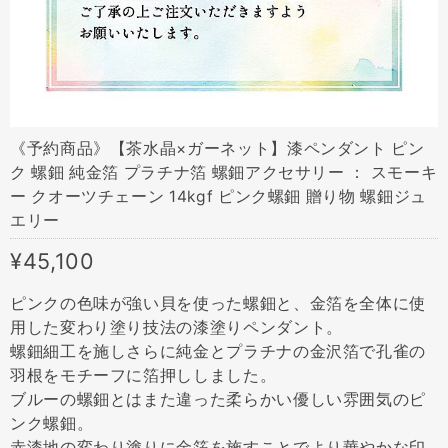
《予約商品》【茶水晶×ガーネット】漆ペンダント ピン
ク 螺鈿 純金箔 プラチナ箔 螺鈿アクセサリー ： スモーキ
ー クオーツチェーン 14kgf ピンク螺鈿 贈り物 螺鈿ジュ
エリー
¥45,100
ピンクの色味が強い貝を使った螺鈿と、金箔を全体に使
用した変わり塗り技法の漆塗りペンダント。
螺鈿細工を施しさらに純金とプラチナの金沢箔で孔雀の
羽根をモチーフに箔押ししました。
ブルーの螺鈿とはまた違った柔らかい優しい雰囲気のピ
ンク螺鈿。
赤漆地の変わり塗りに金箔を施すことでより華やかな印