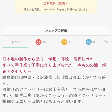
送料無料（国内）
購入のお支払いにAmazon Payをご利用いただけます
ショップの評価
すべて
19
1
0
◎木地の製作から塗り・螺鈿・蒔絵・箔押しetc...
すべて手作業で丁寧に作り上げられた一点ものの漆・螺
鈿アクセサリー
輪島塗に山中塗・金沢漆器...石川県は漆工芸がとても盛
ん。
漆塗りのアクセサリーはお土産品としても作られていま
すが、紅里工房（あかりこうぼう）の漆アクセサリー・
螺鈿ジュエリーは他とはちょっと違います。