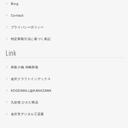
みたいに貼り合わせています。
Blog
曲面に螺鈿するためには貝も小さなカケラを使う必要が...
昔作った２０００ピースのジグソーパズルを思い出す。ひ
Contact
たすら地味。
プライバシーポリシー
2021.04
特定商取引法に基づく表記
薔薇のブローチ木地制作中。
この後漆を塗り重ねると厚みが増すため、木地はなるべく
Link
薄く作らねば。。。パキッとやってしまったときの悲しさ
が半端ない
和装小物 寺嶋和装
2021.04
金沢クラフトインデックス
春の催事もひと段落
秋の催事シーズンに向けてまた木地を作り始めました。
KOGEIMALL@KANAZAWA
九谷焼 ひさだ商店
2021.04
4月になりました。工房の前を流れる浅野川を挟んだ向か
金沢市デジタル工芸展
いの桜が満開になりました。