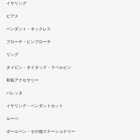
イヤリング
ピアス
ペンダント・ネックレス
ブローチ・ピンブローチ
リング
タイピン・タイタック・ラペルピン
2022.09
和装アクセサリー
ただ今 東武百貨店船橋店に出展中です。9月20日まで4階
イベントスペースにいます。お近くの方はぜひお越しくだ
バレッタ
さい。
イヤリング・ペンダントセット
2022.09
ルーペ
螺鈿ソフビでお世話になっているT-BASE銀座ギャラリー
さんの渋谷パルコでの展示イベントに、アートソフビ『匠
ボールペン・その他ステーショナリー
シリーズ』紅里工房螺鈿装飾も展示されています。アクセ