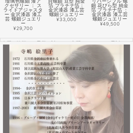
瑠璃色螺鈿 漆ア
貝螺鈿 豆型 純金
リバーシブル 螺
クセサリー ： ス
箔 プラチナ箔：
鈿 花びら型 純金
ライドアジャスタ
金沢漆器 漆工芸
箔 プラチナ箔 ：
ー 金沢漆器 漆工
螺鈿ジュエリー
金沢漆器 漆工芸
芸 螺鈿ジュエリ
螺鈿ジュエリー
¥33,000
ー
¥49,500
¥29,700
全国の皆様より震災に対するご心配のメールやお電話をた
くさんいただきました。ありがとうございます。
幸い紅里工房にはそれほどの被害もなく、ただいま通常の
営業をしております。配送につきましても金沢から発送す
る分につきましては問題ありませんのでご安心ください。
皆様には多大なご心配をおかけしており心苦しいばかりで
はありますが、今後とも紅里工房をどうぞよろしくお願い
いたします。
漆工芸・紅里工房 寺嶋絵里子
2023.02
2月21日から27日まで 仙台三越で開催中の『第22回 金