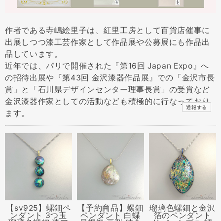
作者である寺嶋絵里子は、紅里工房として百貨店催事に
出展しつつ漆工芸作家として作品展や公募展にも作品出
品しています。
近年では、パリで開催された『第16回 Japan Expo』へ
の招待出展や『第43回 金沢漆器作品展』での「金沢市長
賞」と「石川県デザインセンター理事長賞」の受賞など
金沢漆器作家としての活動なども積極的に行なっており
通報する
ます。
【sv925】螺鈿ペ
【予約商品】螺鈿
瑠璃色螺鈿と金沢
ンダント 3つ玉
ペンダント 白蝶
箔のペンダント