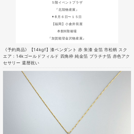
５階イベントプラザ
『北陸物産展』
◉６月６日〜１５日
【福岡】小倉井筒屋
本館8階催場
『加賀能登金沢物産展』
《予約商品》【14kgf】漆ペンダント 赤 朱漆 金箔 市松柄 スク
エア：14kゴールドフィルド 四角枠 純金箔 プラチナ箔 赤色アク
セサリー 還暦祝い