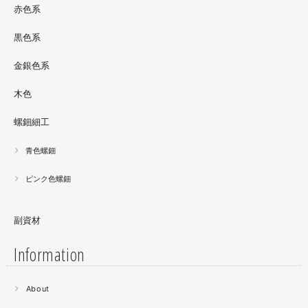
サリーとはまた違った美しさがあると思うのでぜひご覧く
赤色系
ださい。螺鈿装飾ソフビの詳細はブログに載せています。
黒色系
金銀色系
木色
螺鈿細工
青色螺鈿
ピンク色螺鈿
副資材
Information
2021.06
About
螺鈿細工の工程。青みの強い鮑貝を使ってステンドグラス