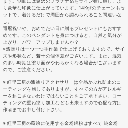
ます。側面には金沢のプラチナ箔をライン状に施し、よ
り豪華な印象に仕上がっています。14Kgfのチェーンもセ
ットで、着けるだけで周囲から認められること間違いな
し。
還暦祝いや、おめでたい日に贈るプレゼントにもおすす
めです。このペンダントを身につけると、自然と気分が
上がり、パワーアップしませんか？
※漆塗りは一つ一つ手作業で仕上げておりますので、サイ
ズや形状など、若干の個体差がございます。また、湿気
の多い時期は塗り面がやわらかくなる場合がございます
ので、ご注意ください。
※ 紅里工房の漆塗りアクセサリーは全品かぶれ防止のコ
ーティングを施してありますが、すべての方がアレルギ
ーを起こさないわけではないことをご了承下さい。コー
ティングの重ね塗り加工なども出来ますので心配な方は
作者までお申し付け下さい。
※ 紅里工房の蒔絵に使用する金粉銀粉はすべて 純金粉