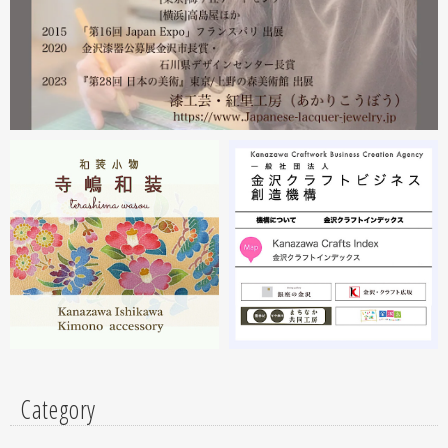
沢・能登 美味と美技展』に出展しています。会場には作
者本人がおりますのでお近くの方はぜひ遊びにいらしてく
ださい。お待ちしております。
2023.02
2月19日から23日まで 東京・上野の森美術館で開催中の
『第28回 日本の美術展』に出展しています。
2023.02
昨年初めからT-BASE銀座ギャラリーさんのご依頼で螺鈿
細工のソフビフィギュア装飾のお仕事させていただいてま
す。広面積への螺鈿細工や蒔絵となりますのでかなりの高
額品になりますがご好評のようで嬉しい限りです(^^)写真
はドラマに登場していたキャラクターです。
Category