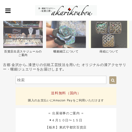
百貨店出店スケジュールの
螺鈿細工について
蒔絵について
ご案内
古都 金沢から､漆塗りの伝統工芸技法を用いた オリジナルの漆アクセサリ
ー・螺鈿ジュエリーをお届けします｡
送料無料（国内）
購入のお支払いにAmazon Payをご利用いただけます
＝ 出展催事のご案内 ＝
◉４月１０日〜１５日
【栃木】東武宇都宮百貨店