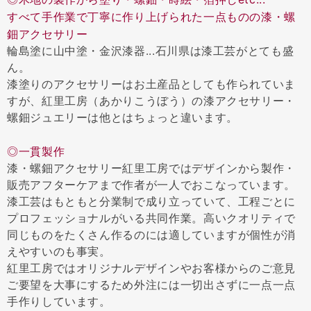
すべて手作業で丁寧に作り上げられた一点ものの漆・螺
鈿アクセサリー
輪島塗に山中塗・金沢漆器...石川県は漆工芸がとても盛
ん。
漆塗りのアクセサリーはお土産品としても作られていま
すが、紅里工房（あかりこうぼう）の漆アクセサリー・
螺鈿ジュエリーは他とはちょっと違います。
◎一貫製作
漆・螺鈿アクセサリー紅里工房ではデザインから製作・
販売アフターケアまで作者が一人でおこなっています。
漆工芸はもともと分業制で成り立っていて、工程ごとに
プロフェッショナルがいる共同作業。高いクオリティで
同じものをたくさん作るのには適していますが個性が消
えやすいのも事実。
紅里工房ではオリジナルデザインやお客様からのご意見
ご要望を大事にするため外注には一切出さずに一点一点
手作りしています。