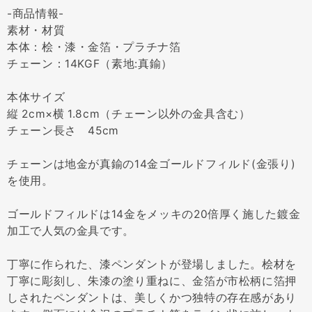
-商品情報-
素材・材質
本体：桧・漆・金箔・プラチナ箔
チェーン：14KGF（素地:真鍮）
本体サイズ
縦 2cm×横 1.8cm（チェーン以外の金具含む）
チェーン長さ 45cm
チェーンは地金が真鍮の14金ゴールドフィルド(金張り)
を使用。
ゴールドフィルドは14金をメッキの20倍厚く施した鍍金
加工で人気の金具です。
丁寧に作られた、漆ペンダントが登場しました。桧材を
丁寧に彫刻し、朱漆の塗り重ねに、金箔が市松柄に箔押
しされたペンダントは、美しくかつ独特の存在感があり