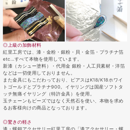
◎上級の加飾材料
紅里工房では、漆・金粉・銀粉・貝・金箔・プラチナ箔
etc...すべて本物を使用しています。
新漆（カシュー塗料）・代用金 銀粉・人工貝素材・洋箔
などは一切使用しておりません。
また金具にもこだわっており、ピアスはK18/K18ホワイ
トゴールドとプラチナ900。イヤリングは国産ソフトタ
ッチ無痛イヤリング（特許金具）を使用。
玉チェーンもビーズではなく天然石を使い、本物を求め
るお客様向けの商品となっております。
◎驚きの軽さ
漆・螺鈿アクセサリー紅里工房の「漆アクセサリー・螺