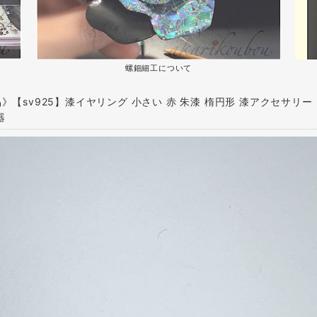
螺鈿細工について
》【sv925】漆イヤリング 小さい 赤 朱漆 楕円形 漆アクセサリー
器