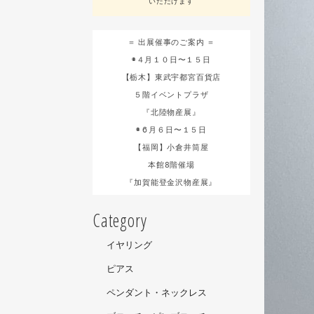
いただけます
＝ 出展催事のご案内 ＝
◉４月１０日〜１５日
【栃木】東武宇都宮百貨店
５階イベントプラザ
『北陸物産展』
◉６月６日〜１５日
【福岡】小倉井筒屋
本館8階催場
『加賀能登金沢物産展』
Category
イヤリング
ピアス
ペンダント・ネックレス