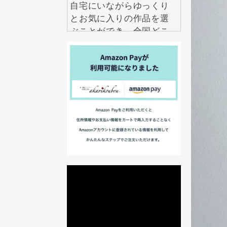
自宅にいながらゆっくり
とお気に入りの作品を選
ぶことができ、全国どこ
からでも気軽にお求めい
ただけます。
2026.7.29
アクセサリーは数多くあ
りますが、本当に長く大
切にしたいと思えるもの
は意外と多くありませ
ん。 紅里工房の螺鈿ジュ
エリーは、職人の技術と
伝統美が息づく、一生も
のとして愛せるアクセサ
リーです。 見るたび、身
に着けるたびに美しい輝
きを楽しめるだけでな