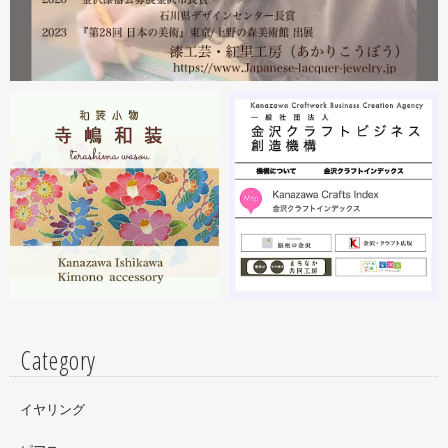
ださい。お待ちしております。
2023.02
2月19日から23日まで 東京・上野の森美術館で開催中の
『第28回 日本の美術展』に出展しています。
2023.02
昨年初めからT-BASE銀座ギャラリーさんのご依頼で螺鈿
細工のソフビフィギュア装飾のお仕事させていただいてま
す。広面積への螺鈿細工や蒔絵となりますのでかなりの高
額品になりますがご好評のようで嬉しい限りです(^^)写真
はドラマに登場していたキャラクターです。
Category
イヤリング