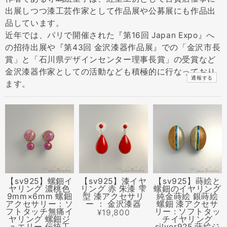
出展しつつ漆工芸作家として作品展や公募展にも作品出
品しています。
近年では、パリで開催された『第16回 Japan Expo』へ
の招待出展や『第43回 金沢漆器作品展』での「金沢市長
賞」と「石川県デザインセンター理事長賞」の受賞など
金沢漆器作家としての活動なども積極的に行なっており
通報する
ます。
【sv925】螺鈿イ
【sv925】漆イヤ
【sv925】蒔絵と
ヤリング 濃桃色
リング 赤 朱漆 雫
螺鈿のイヤリング
9mm×6mm 螺鈿
型 漆アクセサリ
純金蒔絵 銀蒔絵
アクセサリー：ソ
ー ： 金沢漆器
螺鈿 漆アクセサ
フトタッチ無痛イ
リー : ソフトタッ
¥19,800
ヤリング 螺鈿ジ
チイヤリング
ュエリー 伝統工
silver925 蒔絵ジ