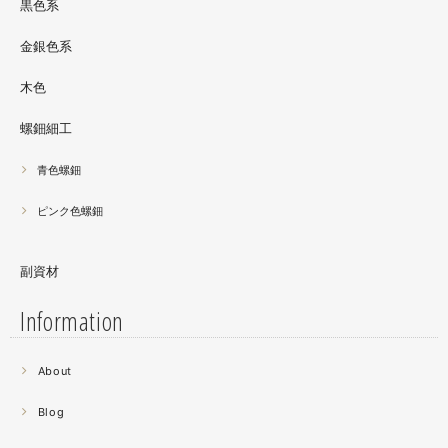
黒色系
金銀色系
木色
螺鈿細工
青色螺鈿
ピンク色螺鈿
副資材
Information
2021.06
About
螺鈿細工の工程。青みの強い鮑貝を使ってステンドグラス
みたいに貼り合わせています。
Blog
曲面に螺鈿するためには貝も小さなカケラを使う必要が...