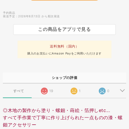
予約商品
発送予定：2026年8月13日 から順次発送
この商品をアプリで見る
送料無料（国内）
購入のお支払いにAmazon Payをご利用いただけます
ショップの評価
すべて
19
1
0
◎木地の製作から塗り・螺鈿・蒔絵・箔押しetc...
すべて手作業で丁寧に作り上げられた一点ものの漆・螺
鈿アクセサリー