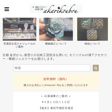
百貨店出店スケジュールの
螺鈿細工について
蒔絵について
ご案内
古都 金沢から､漆塗りの伝統工芸技法を用いた オリジナルの漆アクセサリ
ー・螺鈿ジュエリーをお届けします｡
送料無料（国内）
購入のお支払いにAmazon Payをご利用いただけます
＝ 出展催事のご案内 ＝
◉４月１０日〜１５日
【栃木】東武宇都宮百貨店