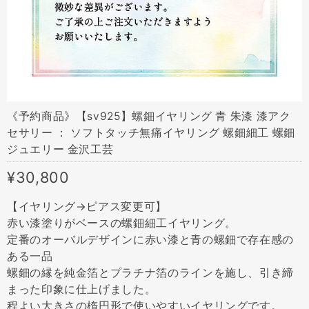
《予約商品》【sv925】螺鈿イヤリング 青 朱漆 漆アク
セサリー ： ソフトタッチ無痛イヤリング 螺鈿細工 螺鈿
ジュエリー 金沢工芸
¥30,800
【イヤリング→ピアス変更可】
赤い漆塗りがベースの螺鈿細工イヤリング。
定番のオーバルデザインに赤い漆と青の螺鈿で存在感の
ある一品
螺鈿の縁を純金箔とプラチナ箔のラインを施し、引き締
まった印象に仕上げました。
程よい大きさの楕円形で使いやすいイヤリングです。