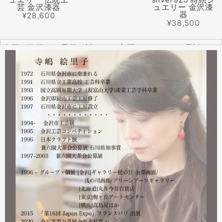
芸 金沢漆器
ュエリー 金沢漆
器
¥28,600
¥38,500
全国の皆様より震災に対するご心配のメールやお電話をた
くさんいただきました。ありがとうございます。
幸い紅里工房にはそれほどの被害もなく、ただいま通常の
営業をしております。配送につきましても金沢から発送す
る分につきましては問題ありませんのでご安心ください。
皆様には多大なご心配をおかけしており心苦しいばかりで
はありますが、今後とも紅里工房をどうぞよろしくお願い
いたします。
漆工芸・紅里工房 寺嶋絵里子
2023.02
2月21日から27日まで 仙台三越で開催中の『第22回 金
沢・能登 美味と美技展』に出展しています。会場には作
者本人がおりますのでお近くの方はぜひ遊びにいらしてく