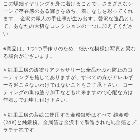
この螺鈿イヤリングを身に着けることで、さまざまなシ
ーンで存在感のある輝きを放ち、着こなしを彩ってくれ
ます。 金沢の職人の手仕事が生み出す、贅沢な逸品とし
て、あなたの大切なコレクションの一つに加えてくださ
い。
※商品は、1つ1つ手作りのため、細かな模様は写真と異な
る場合がございます。
※ 紅里工房の漆塗りアクセサリーは全品かぶれ防止のコ
ーティングを施してありますが、すべての方がアレルギ
ーを起こさないわけではないことをご了承下さい。コー
ティングの重ね塗り加工なども出来ますので心配な方は
作者までお申し付け下さい。
※ 紅里工房の蒔絵に使用する金粉銀粉はすべて 純金粉
(24K)と純銀粉。金属箔は金沢市で製造された純金箔とプ
ラチナ箔です。