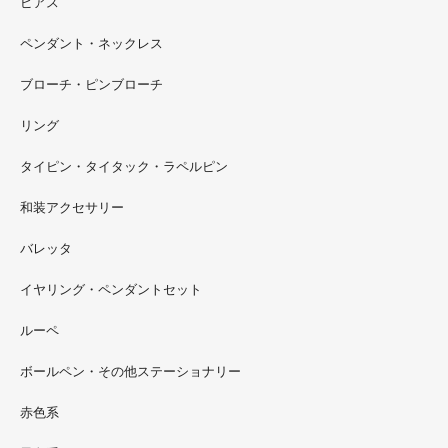
ピアス
ペンダント・ネックレス
ブローチ・ピンブローチ
リング
タイピン・タイタック・ラペルピン
2022.09
和装アクセサリー
ただ今 東武百貨店船橋店に出展中です。9月20日まで4階
イベントスペースにいます。お近くの方はぜひお越しくだ
バレッタ
さい。
イヤリング・ペンダントセット
2022.09
ルーペ
螺鈿ソフビでお世話になっているT-BASE銀座ギャラリー
さんの渋谷パルコでの展示イベントに、アートソフビ『匠
ボールペン・その他ステーショナリー
シリーズ』紅里工房螺鈿装飾も展示されています。アクセ
サリーとはまた違った美しさがあると思うのでぜひご覧く
赤色系
ださい。螺鈿装飾ソフビの詳細はブログに載せています。