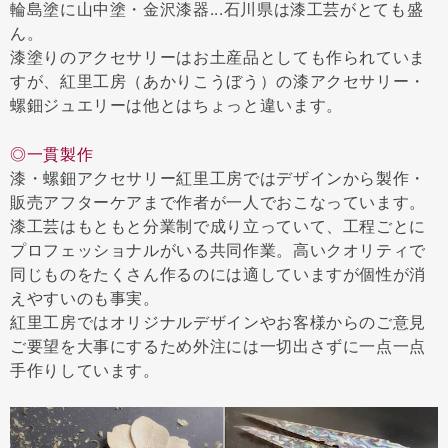
輪島塗に山中塗・金沢漆器...石川県は漆工芸がとても盛
ん。
漆塗りのアクセサリーはお土産品としても作られていま
すが、紅里工房（あかりこうぼう）の漆アクセサリー・
螺鈿ジュエリーは他とはちょっと違います。
◎一貫製作
漆・螺鈿アクセサリー紅里工房ではデザインから製作・
販売アフターケアまで作者が一人でおこなっています。
漆工芸はもともと分業制で成り立っていて、工程ごとに
プロフェッショナルがいる共同作業。高いクオリティで
同じものをたくさん作るのには適していますが個性が消
えやすいのも事実。
紅里工房ではオリジナルデザインやお客様からのご意見
ご要望を大事にするため外注には一切出さずに一点一点
手作りしています。