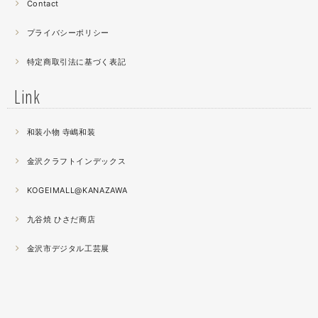
昔作った２０００ピースのジグソーパズルを思い出す。ひ
Contact
たすら地味。
プライバシーポリシー
2021.04
特定商取引法に基づく表記
薔薇のブローチ木地制作中。
この後漆を塗り重ねると厚みが増すため、木地はなるべく
Link
薄く作らねば。。。パキッとやってしまったときの悲しさ
が半端ない
和装小物 寺嶋和装
2021.04
金沢クラフトインデックス
春の催事もひと段落
秋の催事シーズンに向けてまた木地を作り始めました。
KOGEIMALL@KANAZAWA
九谷焼 ひさだ商店
2021.04
4月になりました。工房の前を流れる浅野川を挟んだ向か
金沢市デジタル工芸展
いの桜が満開になりました。
2021.03
『いしかわ工芸の担い手作品展』に出品中。５月１０日ま