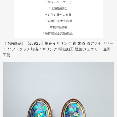
５階イベントプラザ
『北陸物産展』
◉６月６日〜１５日
【福岡】小倉井筒屋
本館8階催場
『加賀能登金沢物産展』
《予約商品》【sv925】螺鈿イヤリング 青 朱漆 漆アクセサリー
： ソフトタッチ無痛イヤリング 螺鈿細工 螺鈿ジュエリー 金沢
工芸