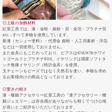
◎上級の加飾材料
紅里工房では、漆・金粉・銀粉・貝・金箔・プラチナ箔
etc...すべて本物を使用しています。
新漆（カシュー塗料）・代用金 銀粉・人工貝素材・洋箔
などは一切使用しておりません。
また金具にもこだわっており、ピアスはK18/K18ホワイ
トゴールドとプラチナ900。イヤリングは国産ソフトタ
ッチ無痛イヤリング（特許金具）を使用。
玉チェーンもビーズではなく天然石を使い、本物を求め
るお客様向けの商品となっております。
◎驚きの軽さ
漆・螺鈿アクセサリー紅里工房の「漆アクセサリー・螺
鈿ジュエリー」は存在感がありながらも軽くてつけ心地
が良いとご好評をいただいております。