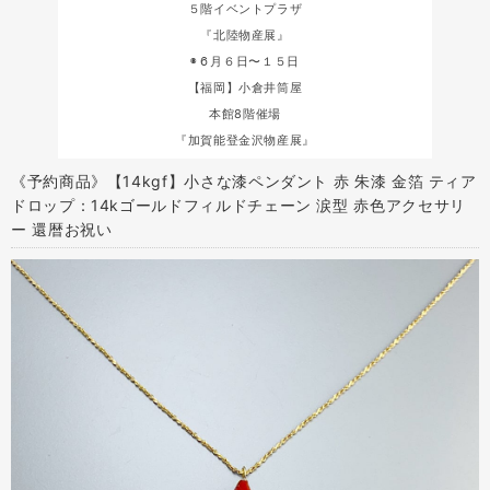
５階イベントプラザ
『北陸物産展』
◉６月６日〜１５日
【福岡】小倉井筒屋
本館8階催場
『加賀能登金沢物産展』
《予約商品》【14kgf】小さな漆ペンダント 赤 朱漆 金箔 ティア
ドロップ：14kゴールドフィルドチェーン 涙型 赤色アクセサリ
ー 還暦お祝い