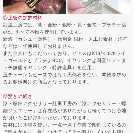
◎上級の加飾材料
紅里工房では、漆・金粉・銀粉・貝・金箔・プラチナ箔
etc...すべて本物を使用しています。
新漆（カシュー塗料）・代用金 銀粉・人工貝素材・洋箔
などは一切使用しておりません。
また金具にもこだわっており、ピアスはK18/K18ホワイ
トゴールドとプラチナ900。イヤリングは国産ソフトタ
ッチ無痛イヤリング（特許金具）を使用。
玉チェーンもビーズではなく天然石を使い、本物を求め
るお客様向けの商品となっております。
◎驚きの軽さ
漆・螺鈿アクセサリー紅里工房の「漆アクセサリー・螺
鈿ジュエリー」は存在感がありながらも軽くてつけ心地
が良いとご好評をいただいております。
芯材には木材を使い、一点一点手作業で彫刻しているの
で軽さがあり、身につけていて肩が凝りにくいのも嬉し