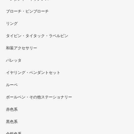
ブローチ・ピンブローチ
リング
タイピン・タイタック・ラペルピン
2022.09
和装アクセサリー
ただ今 東武百貨店船橋店に出展中です。9月20日まで4階
イベントスペースにいます。お近くの方はぜひお越しくだ
バレッタ
さい。
イヤリング・ペンダントセット
2022.09
ルーペ
螺鈿ソフビでお世話になっているT-BASE銀座ギャラリー
さんの渋谷パルコでの展示イベントに、アートソフビ『匠
ボールペン・その他ステーショナリー
シリーズ』紅里工房螺鈿装飾も展示されています。アクセ
サリーとはまた違った美しさがあると思うのでぜひご覧く
赤色系
ださい。螺鈿装飾ソフビの詳細はブログに載せています。
黒色系
金銀色系