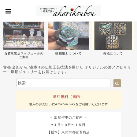
百貨店出店スケジュールの
螺鈿細工について
蒔絵について
ご案内
古都 金沢から､漆塗りの伝統工芸技法を用いた オリジナルの漆アクセサリ
ー・螺鈿ジュエリーをお届けします｡
送料無料（国内）
購入のお支払いにAmazon Payをご利用いただけます
＝ 出展催事のご案内 ＝
◉４月１０日〜１５日
【栃木】東武宇都宮百貨店