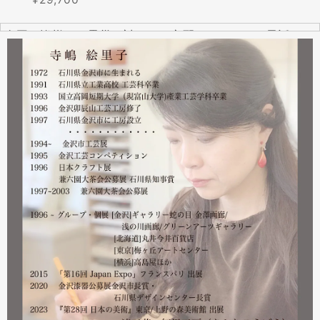
全国の皆様より震災に対するご心配のメールやお電話をた
くさんいただきました。ありがとうございます。
幸い紅里工房にはそれほどの被害もなく、ただいま通常の
営業をしております。配送につきましても金沢から発送す
る分につきましては問題ありませんのでご安心ください。
皆様には多大なご心配をおかけしており心苦しいばかりで
はありますが、今後とも紅里工房をどうぞよろしくお願い
いたします。
漆工芸・紅里工房 寺嶋絵里子
2023.02
2月21日から27日まで 仙台三越で開催中の『第22回 金
沢・能登 美味と美技展』に出展しています。会場には作
者本人がおりますのでお近くの方はぜひ遊びにいらしてく
ださい。お待ちしております。