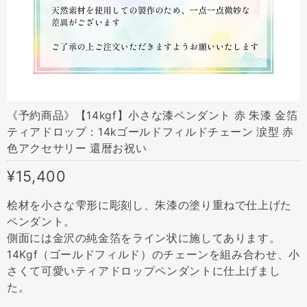
《予約商品》【14kgf】小さな漆ペンダント 赤 朱漆 金箔
ティアドロップ：14kゴールドフィルドチェーン 涙型 赤
色アクセサリー 還暦お祝い
¥15,400
桧材を小さな雫形に彫刻し、朱漆の塗り重ねで仕上げた
ペンダント。
側面には金沢の純金箔をライン状に施してあります。
14Kgf（ゴールドフィルド）のチェーンを組み合わせ、小
さくて可愛いティアドロップペンダントに仕上げまし
た。