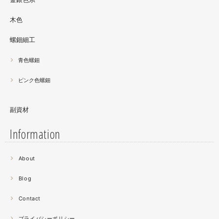
木色
螺鈿細工
青色螺鈿
ピンク色螺鈿
副資材
Information
2021.06
About
螺鈿細工の工程。青みの強い鮑貝を使ってステンドグラス
みたいに貼り合わせています。
Blog
曲面に螺鈿するためには貝も小さなカケラを使う必要が...
昔作った２０００ピースのジグソーパズルを思い出す。ひ
Contact
たすら地味。
プライバシーポリシー