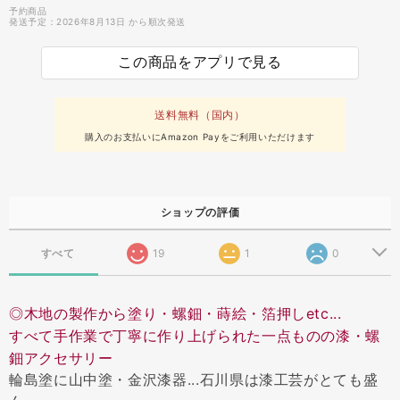
予約商品
発送予定：2026年8月13日 から順次発送
この商品をアプリで見る
送料無料（国内）
購入のお支払いにAmazon Payをご利用いただけます
ショップの評価
すべて
19
1
0
◎木地の製作から塗り・螺鈿・蒔絵・箔押しetc...
すべて手作業で丁寧に作り上げられた一点ものの漆・螺
鈿アクセサリー
輪島塗に山中塗・金沢漆器...石川県は漆工芸がとても盛