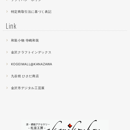
2021.04
特定商取引法に基づく表記
薔薇のブローチ木地制作中。
この後漆を塗り重ねると厚みが増すため、木地はなるべく
Link
薄く作らねば。。。パキッとやってしまったときの悲しさ
が半端ない
和装小物 寺嶋和装
2021.04
金沢クラフトインデックス
春の催事もひと段落
秋の催事シーズンに向けてまた木地を作り始めました。
KOGEIMALL@KANAZAWA
九谷焼 ひさだ商店
2021.04
4月になりました。工房の前を流れる浅野川を挟んだ向か
金沢市デジタル工芸展
いの桜が満開になりました。
2021.03
『いしかわ工芸の担い手作品展』に出品中。５月１０日ま
で石川県地場産業振興センター本館１階にて開催です。石
川県内で活動する５０歳未満の作り手６０人による展示会