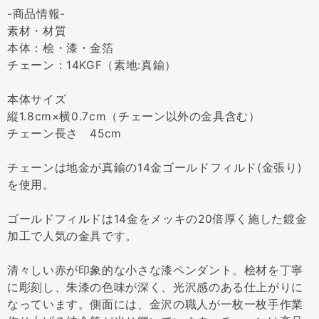
-商品情報-
素材・材質
本体：桧・漆・金箔
チェーン：14KGF（素地:真鍮）
本体サイズ
縦1.8cm×横0.7cm（チェーン以外の金具含む）
チェーン長さ 45cm
チェーンは地金が真鍮の14金ゴールドフィルド(金張り)
を使用。
ゴールドフィルドは14金をメッキの20倍厚く施した鍍金
加工で人気の金具です。
清々しい赤が印象的な小さな漆ペンダント。桧材を丁寧
に彫刻し、朱漆の色味が深く、光沢感のある仕上がりに
なっています。側面には、金沢の職人が一枚一枚手作業