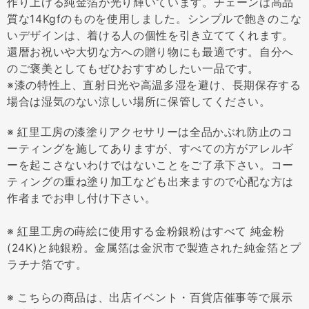
作り上げる純金箔が光り輝いています。チェーンは高品
質な14Kgfのものを使用しました。シンプルで飽きのこな
いデザインは、着ける人の個性を引き立ててくれます。
還暦お祝いや大切な方への贈り物にも最適です。自分へ
のご褒美としてもぜひおすすめしたい一品です。
※漆の特性上、直射日光や高温多湿を避け、長期保存する
場合は湿気のない涼しい場所に保管してください。
※ 紅里工房の漆塗りアクセサリーは全品かぶれ防止のコ
ーティングを施してありますが、すべての方がアレルギ
ーを起こさないわけではないことをご了承下さい。コー
ティングの重ね塗り加工なども出来ますので心配な方は
作者までお申し付け下さい。
※ 紅里工房の蒔絵に使用する金粉銀粉はすべて 純金粉
(24K)と純銀粉。金属箔は金沢市で製造された純金箔とプ
ラチナ箔です。
※ こちらの商品は、出店イベント・百貨店催事等で展示