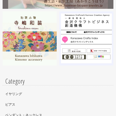
2023.02
2月19日から23日まで 東京・上野の森美術館で開催中の
『第28回 日本の美術展』に出展しています。
2023.02
昨年初めからT-BASE銀座ギャラリーさんのご依頼で螺鈿
細工のソフビフィギュア装飾のお仕事させていただいてま
す。広面積への螺鈿細工や蒔絵となりますのでかなりの高
額品になりますがご好評のようで嬉しい限りです(^^)写真
はドラマに登場していたキャラクターです。
Category
イヤリング
ピアス
ペンダント・ネックレス