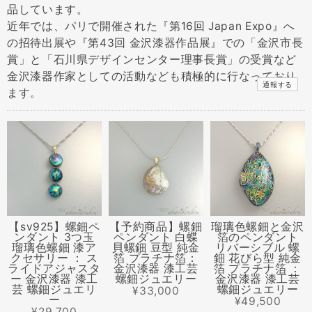
品しています。
近年では、パリで開催された『第16回 Japan Expo』へ
の招待出展や『第43回 金沢漆器作品展』での「金沢市長
賞」と「石川県デザインセンター理事長賞」の受賞など
金沢漆器作家としての活動なども積極的に行なっており
通報する
ます。
【sv925】螺鈿ペ
【予約商品】螺鈿
瑠璃色螺鈿と金沢
ンダント 3つ玉
ペンダント 白蝶
箔のペンダント
瑠璃色螺鈿 漆ア
貝螺鈿 豆型 純金
リバーシブル 螺
クセサリー ： ス
箔 プラチナ箔：
鈿 花びら型 純金
ライドアジャスタ
金沢漆器 漆工芸
箔 プラチナ箔 ：
ー 金沢漆器 漆工
螺鈿ジュエリー
金沢漆器 漆工芸
芸 螺鈿ジュエリ
螺鈿ジュエリー
¥33,000
ー
¥49,500
¥29,700