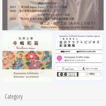
沢・能登 美味と美技展』に出展しています。会場には作
者本人がおりますのでお近くの方はぜひ遊びにいらしてく
ださい。お待ちしております。
2023.02
2月19日から23日まで 東京・上野の森美術館で開催中の
『第28回 日本の美術展』に出展しています。
2023.02
昨年初めからT-BASE銀座ギャラリーさんのご依頼で螺鈿
細工のソフビフィギュア装飾のお仕事させていただいてま
す。広面積への螺鈿細工や蒔絵となりますのでかなりの高
額品になりますがご好評のようで嬉しい限りです(^^)写真
はドラマに登場していたキャラクターです。
Category