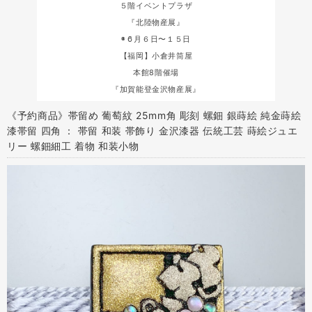
５階イベントプラザ
『北陸物産展』
◉６月６日〜１５日
【福岡】小倉井筒屋
本館8階催場
『加賀能登金沢物産展』
《予約商品》帯留め 葡萄紋 25mm角 彫刻 螺鈿 銀蒔絵 純金蒔絵
漆帯留 四角 ： 帯留 和装 帯飾り 金沢漆器 伝統工芸 蒔絵ジュエ
リー 螺鈿細工 着物 和装小物