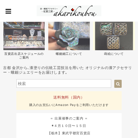
百貨店出店スケジュールの
螺鈿細工について
蒔絵について
ご案内
古都 金沢から､漆塗りの伝統工芸技法を用いた オリジナルの漆アクセサリ
ー・螺鈿ジュエリーをお届けします｡
送料無料（国内）
購入のお支払いにAmazon Payをご利用いただけます
＝ 出展催事のご案内 ＝
◉４月１０日〜１５日
【栃木】東武宇都宮百貨店