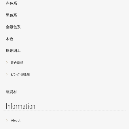
サリーとはまた違った美しさがあると思うのでぜひご覧く
赤色系
ださい。螺鈿装飾ソフビの詳細はブログに載せています。
黒色系
金銀色系
木色
螺鈿細工
青色螺鈿
ピンク色螺鈿
副資材
Information
2021.06
About
螺鈿細工の工程。青みの強い鮑貝を使ってステンドグラス
みたいに貼り合わせています。