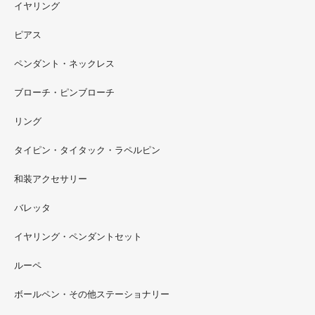
イヤリング
ピアス
ペンダント・ネックレス
ブローチ・ピンブローチ
リング
タイピン・タイタック・ラペルピン
2022.09
和装アクセサリー
ただ今 東武百貨店船橋店に出展中です。9月20日まで4階
イベントスペースにいます。お近くの方はぜひお越しくだ
バレッタ
さい。
イヤリング・ペンダントセット
2022.09
ルーペ
螺鈿ソフビでお世話になっているT-BASE銀座ギャラリー
さんの渋谷パルコでの展示イベントに、アートソフビ『匠
ボールペン・その他ステーショナリー
シリーズ』紅里工房螺鈿装飾も展示されています。アクセ