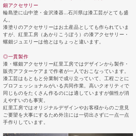
鈿アクセサリー
輪島塗に山中塗・金沢漆器...石川県は漆工芸がとても盛
ん。
漆塗りのアクセサリーはお土産品としても作られていま
すが、紅里工房（あかりこうぼう）の漆アクセサリー・
螺鈿ジュエリーは他とはちょっと違います。
◎一貫製作
漆・螺鈿アクセサリー紅里工房ではデザインから製作・
販売アフターケアまで作者が一人でおこなっています。
漆工芸はもともと分業制で成り立っていて、工程ごとに
プロフェッショナルがいる共同作業。高いクオリティで
同じものをたくさん作るのには適していますが個性が消
えやすいのも事実。
紅里工房ではオリジナルデザインやお客様からのご意見
ご要望を大事にするため外注には一切出さずに一点一点
手作りしています。