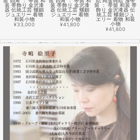
留 四角 ： 帯留 和
留 四角 ： 帯留 和
絵 純金蒔絵 漆帯
装 帯飾り 金沢漆
装 帯飾り 金沢漆
留 ： 帯留 和装 帯
器 伝統工芸 螺鈿
器 伝統工芸 螺鈿
飾り 金沢漆器 伝
ジュエリー 着物
ジュエリー 着物
統工芸 螺鈿ジュ
和装小物
和装小物
エリー 着物 和装
小物
¥33,000
¥41,800
¥41,800
全国の皆様より震災に対するご心配のメールやお電話をた
くさんいただきました。ありがとうございます。
幸い紅里工房にはそれほどの被害もなく、ただいま通常の
営業をしております。配送につきましても金沢から発送す
る分につきましては問題ありませんのでご安心ください。
皆様には多大なご心配をおかけしており心苦しいばかりで
はありますが、今後とも紅里工房をどうぞよろしくお願い
いたします。
漆工芸・紅里工房 寺嶋絵里子
2023.02
2月21日から27日まで 仙台三越で開催中の『第22回 金