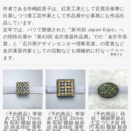
作者である寺嶋絵里子は、紅里工房として百貨店催事に
出展しつつ漆工芸作家として作品展や公募展にも作品出
品しています。
近年では、パリで開催された『第16回 Japan Expo』へ
の招待出展や『第43回 金沢漆器作品展』での「金沢市長
賞」と「石川県デザインセンター理事長賞」の受賞など
金沢漆器作家としての活動なども積極的に行なっており
通報する
ます。
《予約商品》帯留
《予約商品》帯留
《予約商品》蒔
め 七宝紋 17mm
め 七宝紋 25mm
絵・螺鈿帯留め
角 彫刻 螺鈿 銀蒔
角 彫刻 螺鈿 銀蒔
七宝つなぎ紋 楕
絵 純金蒔絵 漆帯
絵 純金蒔絵 漆帯
円 彫刻 螺鈿 銀蒔