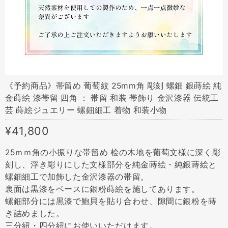
《予約商品》帯留め 葡萄紋 25mm角 彫刻 螺鈿 銀蒔絵 純
金蒔絵 漆帯留 四角 ： 帯留 和装 帯飾り 金沢漆器 伝統工
芸 蒔絵ジュエリー 螺鈿細工 着物 和装小物
¥41,800
25ｍｍ角の小振りな帯留め 桧の木地を葡萄文様に深く彫
刻し、浮き彫りにした文様部分を純金蒔絵・純銀蒔絵と
螺鈿細工で加飾した金沢漆器の帯留。
裏面は黒漆をベースに銀粉蒔絵を施してあります。
螺鈿部分には黒漆で鮑貝を貼り合わせ、隙間に銀粉を蒔
き詰めました。
三分紐・四分紐にお使いいただけます。