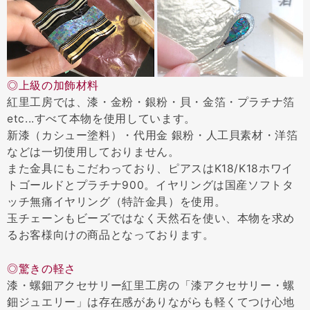
◎上級の加飾材料
紅里工房では、漆・金粉・銀粉・貝・金箔・プラチナ箔
etc...すべて本物を使用しています。
新漆（カシュー塗料）・代用金 銀粉・人工貝素材・洋箔
などは一切使用しておりません。
また金具にもこだわっており、ピアスはK18/K18ホワイ
トゴールドとプラチナ900。イヤリングは国産ソフトタ
ッチ無痛イヤリング（特許金具）を使用。
玉チェーンもビーズではなく天然石を使い、本物を求め
るお客様向けの商品となっております。
◎驚きの軽さ
漆・螺鈿アクセサリー紅里工房の「漆アクセサリー・螺
鈿ジュエリー」は存在感がありながらも軽くてつけ心地