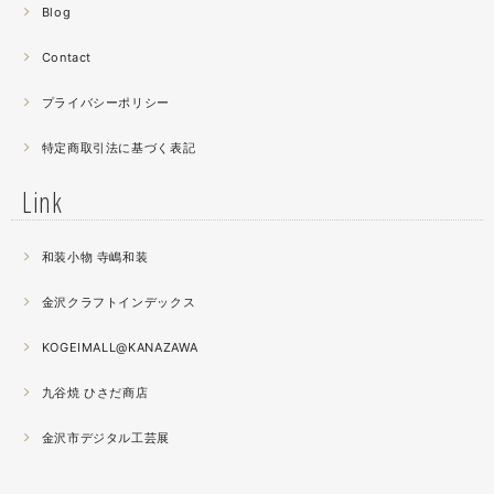
Blog
曲面に螺鈿するためには貝も小さなカケラを使う必要が...
昔作った２０００ピースのジグソーパズルを思い出す。ひ
Contact
たすら地味。
プライバシーポリシー
2021.04
特定商取引法に基づく表記
薔薇のブローチ木地制作中。
この後漆を塗り重ねると厚みが増すため、木地はなるべく
Link
薄く作らねば。。。パキッとやってしまったときの悲しさ
が半端ない
和装小物 寺嶋和装
2021.04
金沢クラフトインデックス
春の催事もひと段落
秋の催事シーズンに向けてまた木地を作り始めました。
KOGEIMALL@KANAZAWA
九谷焼 ひさだ商店
2021.04
4月になりました。工房の前を流れる浅野川を挟んだ向か
金沢市デジタル工芸展
いの桜が満開になりました。