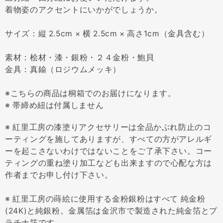
着物姿のアクセントにいかがでしょうか。
サイズ：縦 2.5cm × 横 2.5cm × 高さ1cm（金具含む）
素材：桧材・漆・銀粉・２４金粉・鮑貝
金具：真鍮（ロジウムメッキ）
※こちらの商品は桐箱でのお届けになります。
※ 帯締め紐は付属しません
※ 紅里工房の漆塗りアクセサリーは全品かぶれ防止のコ
ーティングを施してありますが、すべての方がアレルギ
ーを起こさないわけではないことをご了承下さい。コー
ティングの重ね塗り加工なども出来ますので心配な方は
作者までお申し付け下さい。
※ 紅里工房の蒔絵に使用する金粉銀粉はすべて 純金粉
(24K)と純銀粉。金属箔は金沢市で製造された純金箔とプ
ラチナ箔です。