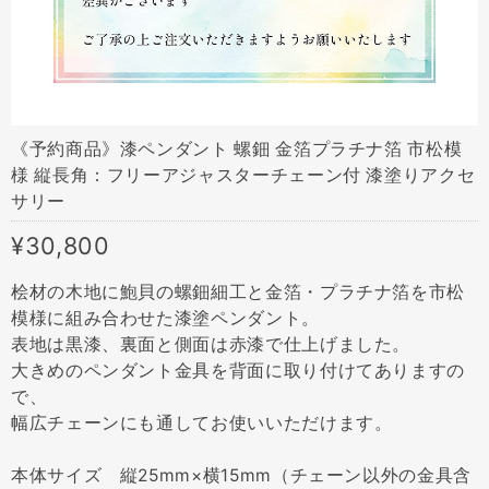
《予約商品》漆ペンダント 螺鈿 金箔プラチナ箔 市松模
様 縦長角：フリーアジャスターチェーン付 漆塗りアクセ
サリー
¥30,800
桧材の木地に鮑貝の螺鈿細工と金箔・プラチナ箔を市松
模様に組み合わせた漆塗ペンダント。
表地は黒漆、裏面と側面は赤漆で仕上げました。
大きめのペンダント金具を背面に取り付けてありますの
で、
幅広チェーンにも通してお使いいただけます。
本体サイズ 縦25mm×横15mm（チェーン以外の金具含