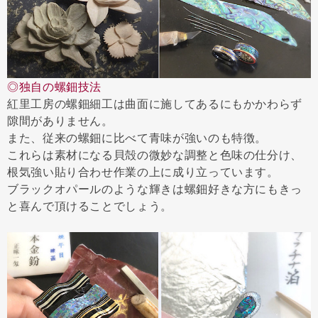
◎独自の螺鈿技法
紅里工房の螺鈿細工は曲面に施してあるにもかかわらず
隙間がありません。
また、従来の螺鈿に比べて青味が強いのも特徴。
これらは素材になる貝殻の微妙な調整と色味の仕分け、
根気強い貼り合わせ作業の上に成り立っています。
ブラックオパールのような輝きは螺鈿好きな方にもきっ
と喜んで頂けることでしょう。