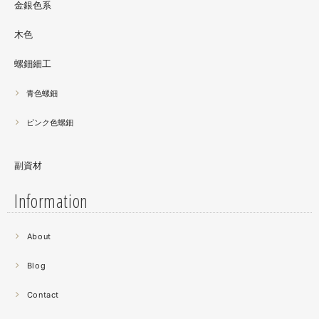
金銀色系
木色
螺鈿細工
青色螺鈿
ピンク色螺鈿
副資材
Information
2021.06
About
螺鈿細工の工程。青みの強い鮑貝を使ってステンドグラス
みたいに貼り合わせています。
Blog
曲面に螺鈿するためには貝も小さなカケラを使う必要が...
昔作った２０００ピースのジグソーパズルを思い出す。ひ
Contact
たすら地味。