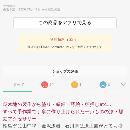
予約商品
発送予定：2026年8月13日 から順次発送
この商品をアプリで見る
送料無料（国内）
購入のお支払いにAmazon Payをご利用いただけます
ショップの評価
すべて
19
1
0
◎木地の製作から塗り・螺鈿・蒔絵・箔押しetc...
すべて手作業で丁寧に作り上げられた一点ものの漆・螺
鈿アクセサリー
輪島塗に山中塗・金沢漆器...石川県は漆工芸がとても盛