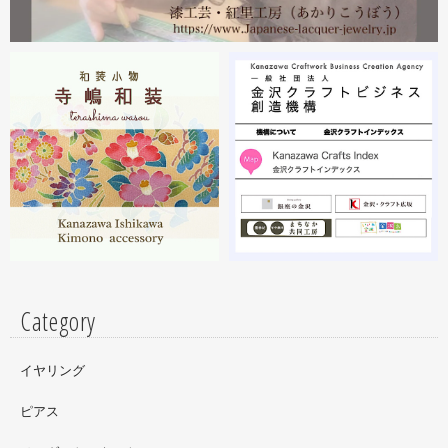
2023.02
2月19日から23日まで 東京・上野の森美術館で開催中の
『第28回 日本の美術展』に出展しています。
2023.02
昨年初めからT-BASE銀座ギャラリーさんのご依頼で螺鈿
細工のソフビフィギュア装飾のお仕事させていただいてま
す。広面積への螺鈿細工や蒔絵となりますのでかなりの高
額品になりますがご好評のようで嬉しい限りです(^^)写真
はドラマに登場していたキャラクターです。
Category
イヤリング
ピアス