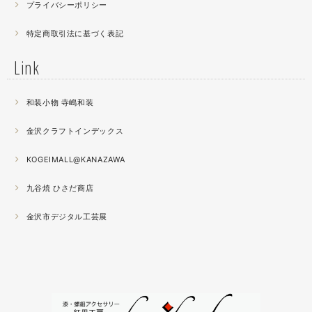
プライバシーポリシー
2021.04
特定商取引法に基づく表記
薔薇のブローチ木地制作中。
この後漆を塗り重ねると厚みが増すため、木地はなるべく
Link
薄く作らねば。。。パキッとやってしまったときの悲しさ
が半端ない
和装小物 寺嶋和装
2021.04
金沢クラフトインデックス
春の催事もひと段落
秋の催事シーズンに向けてまた木地を作り始めました。
KOGEIMALL@KANAZAWA
九谷焼 ひさだ商店
2021.04
4月になりました。工房の前を流れる浅野川を挟んだ向か
金沢市デジタル工芸展
いの桜が満開になりました。
2021.03
『いしかわ工芸の担い手作品展』に出品中。５月１０日ま
で石川県地場産業振興センター本館１階にて開催です。石
川県内で活動する５０歳未満の作り手６０人による展示会