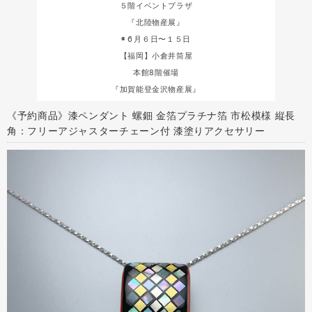
５階イベントプラザ
『北陸物産展』
◉６月６日〜１５日
【福岡】小倉井筒屋
本館8階催場
『加賀能登金沢物産展』
《予約商品》漆ペンダント 螺鈿 金箔プラチナ箔 市松模様 縦長
角：フリーアジャスターチェーン付 漆塗りアクセサリー