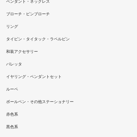
ペンダント・ネックレス
ブローチ・ピンブローチ
リング
タイピン・タイタック・ラペルピン
2022.09
和装アクセサリー
ただ今 東武百貨店船橋店に出展中です。9月20日まで4階
イベントスペースにいます。お近くの方はぜひお越しくだ
バレッタ
さい。
イヤリング・ペンダントセット
2022.09
ルーペ
螺鈿ソフビでお世話になっているT-BASE銀座ギャラリー
さんの渋谷パルコでの展示イベントに、アートソフビ『匠
ボールペン・その他ステーショナリー
シリーズ』紅里工房螺鈿装飾も展示されています。アクセ
サリーとはまた違った美しさがあると思うのでぜひご覧く
赤色系
ださい。螺鈿装飾ソフビの詳細はブログに載せています。
黒色系