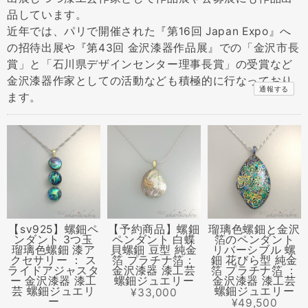
品しています。
近年では、パリで開催された『第16回 Japan Expo』へ
の招待出展や『第43回 金沢漆器作品展』での「金沢市長
賞」と「石川県デザインセンター理事長賞」の受賞など
金沢漆器作家としての活動なども積極的に行なっており
通報する
ます。
【sv925】螺鈿ペ
【予約商品】螺鈿
瑠璃色螺鈿と金沢
ンダント 3つ玉
ペンダント 白蝶
箔のペンダント
瑠璃色螺鈿 漆ア
貝螺鈿 豆型 純金
リバーシブル 螺
クセサリー ： ス
箔 プラチナ箔：
鈿 花びら型 純金
ライドアジャスタ
金沢漆器 漆工芸
箔 プラチナ箔 ：
ー 金沢漆器 漆工
螺鈿ジュエリー
金沢漆器 漆工芸
芸 螺鈿ジュエリ
螺鈿ジュエリー
¥33,000
ー
¥49,500