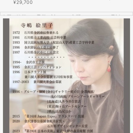
¥29,700
全国の皆様より震災に対するご心配のメールやお電話をた
くさんいただきました。ありがとうございます。
幸い紅里工房にはそれほどの被害もなく、ただいま通常の
営業をしております。配送につきましても金沢から発送す
る分につきましては問題ありませんのでご安心ください。
皆様には多大なご心配をおかけしており心苦しいばかりで
はありますが、今後とも紅里工房をどうぞよろしくお願い
いたします。
漆工芸・紅里工房 寺嶋絵里子
2023.02
2月21日から27日まで 仙台三越で開催中の『第22回 金
沢・能登 美味と美技展』に出展しています。会場には作
者本人がおりますのでお近くの方はぜひ遊びにいらしてく
ださい。お待ちしております。