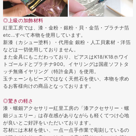
◎上級の加飾材料
紅里工房では、漆・金粉・銀粉・貝・金箔・プラチナ箔
etc...すべて本物を使用しています。
新漆（カシュー塗料）・代用金 銀粉・人工貝素材・洋箔
などは一切使用しておりません。
また金具にもこだわっており、ピアスはK18/K18ホワイ
トゴールドとプラチナ900。イヤリングは国産ソフトタ
ッチ無痛イヤリング（特許金具）を使用。
玉チェーンもビーズではなく天然石を使い、本物を求め
るお客様向けの商品となっております。
◎驚きの軽さ
漆・螺鈿アクセサリー紅里工房の「漆アクセサリー・螺
鈿ジュエリー」は存在感がありながらも軽くてつけ心地
が良いとご好評をいただいております。
芯材には木材を使い、一点一点手作業で彫刻しているの