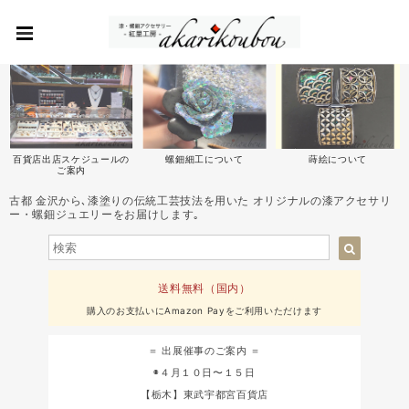
百貨店出店スケジュールの
螺鈿細工について
蒔絵について
ご案内
古都 金沢から､漆塗りの伝統工芸技法を用いた オリジナルの漆アクセサリ
ー・螺鈿ジュエリーをお届けします｡
送料無料（国内）
購入のお支払いにAmazon Payをご利用いただけます
＝ 出展催事のご案内 ＝
◉４月１０日〜１５日
【栃木】東武宇都宮百貨店