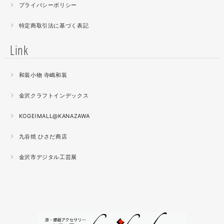
プライバシーポリシー
2021.04
特定商取引法に基づく表記
薔薇のブローチ木地制作中。
この後漆を塗り重ねると厚みが増すため、木地はなるべく
Link
薄く作らねば。。。パキッとやってしまったときの悲しさ
が半端ない
和装小物 寺嶋和装
2021.04
金沢クラフトインデックス
春の催事もひと段落
秋の催事シーズンに向けてまた木地を作り始めました。
KOGEIMALL@KANAZAWA
九谷焼 ひさだ商店
2021.04
4月になりました。工房の前を流れる浅野川を挟んだ向か
金沢市デジタル工芸展
いの桜が満開になりました。
2021.03
『いしかわ工芸の担い手作品展』に出品中。５月１０日ま
で石川県地場産業振興センター本館１階にて開催です。石
川県内で活動する５０歳未満の作り手６０人による展示会