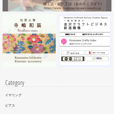
2023.02
2月19日から23日まで 東京・上野の森美術館で開催中の
『第28回 日本の美術展』に出展しています。
2023.02
昨年初めからT-BASE銀座ギャラリーさんのご依頼で螺鈿
細工のソフビフィギュア装飾のお仕事させていただいてま
す。広面積への螺鈿細工や蒔絵となりますのでかなりの高
額品になりますがご好評のようで嬉しい限りです(^^)写真
はドラマに登場していたキャラクターです。
Category
イヤリング
ピアス