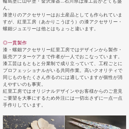
輪島塗に山中塗・金沢漆器...石川県は漆工芸がとても盛
ん。
漆塗りのアクセサリーはお土産品としても作られていま
すが、紅里工房（あかりこうぼう）の漆アクセサリー・
螺鈿ジュエリーは他とはちょっと違います。
◎一貫製作
漆・螺鈿アクセサリー紅里工房ではデザインから製作・
販売アフターケアまで作者が一人でおこなっています。
漆工芸はもともと分業制で成り立っていて、工程ごとに
プロフェッショナルがいる共同作業。高いクオリティで
同じものをたくさん作るのには適していますが個性が消
えやすいのも事実。
紅里工房ではオリジナルデザインやお客様からのご意見
ご要望を大事にするため外注には一切出さずに一点一点
手作りしています。