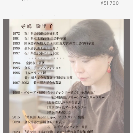
¥51,700
全国の皆様より震災に対するご心配のメールやお電話をた
くさんいただきました。ありがとうございます。
幸い紅里工房にはそれほどの被害もなく、ただいま通常の
営業をしております。配送につきましても金沢から発送す
る分につきましては問題ありませんのでご安心ください。
皆様には多大なご心配をおかけしており心苦しいばかりで
はありますが、今後とも紅里工房をどうぞよろしくお願い
いたします。
漆工芸・紅里工房 寺嶋絵里子
2023.02
2月21日から27日まで 仙台三越で開催中の『第22回 金
沢・能登 美味と美技展』に出展しています。会場には作
者本人がおりますのでお近くの方はぜひ遊びにいらしてく
ださい。お待ちしております。