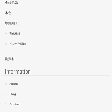
金銀色系
木色
螺鈿細工
青色螺鈿
ピンク色螺鈿
副資材
Information
2021.06
About
螺鈿細工の工程。青みの強い鮑貝を使ってステンドグラス
みたいに貼り合わせています。
Blog
曲面に螺鈿するためには貝も小さなカケラを使う必要が...
昔作った２０００ピースのジグソーパズルを思い出す。ひ
Contact
たすら地味。