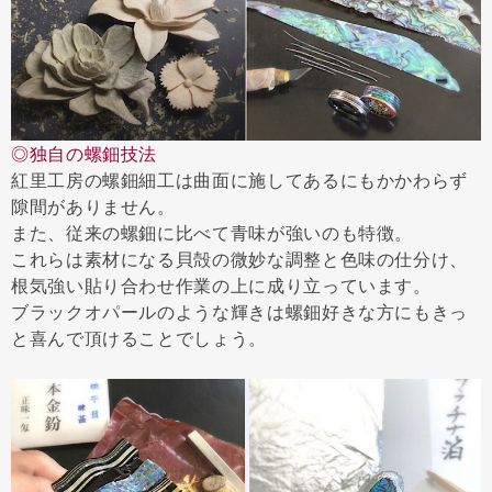
◎独自の螺鈿技法
紅里工房の螺鈿細工は曲面に施してあるにもかかわらず
隙間がありません。
また、従来の螺鈿に比べて青味が強いのも特徴。
これらは素材になる貝殻の微妙な調整と色味の仕分け、
根気強い貼り合わせ作業の上に成り立っています。
ブラックオパールのような輝きは螺鈿好きな方にもきっ
と喜んで頂けることでしょう。