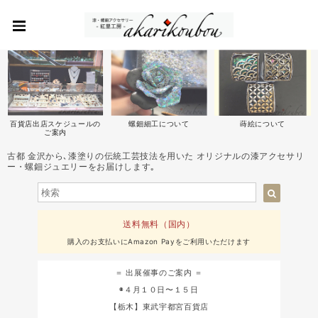
百貨店出店スケジュールの
螺鈿細工について
蒔絵について
ご案内
古都 金沢から､漆塗りの伝統工芸技法を用いた オリジナルの漆アクセサリ
ー・螺鈿ジュエリーをお届けします｡
送料無料（国内）
購入のお支払いにAmazon Payをご利用いただけます
＝ 出展催事のご案内 ＝
◉４月１０日〜１５日
【栃木】東武宇都宮百貨店