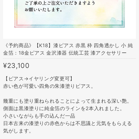
《予約商品》【K18】漆ピアス 赤黒 枠 四角透かし 小 純
金箔：18金ピアス 金沢漆器 伝統工芸 漆アクセサリー
¥23,100
【ピアス→イヤリング変更可】
赤い色が可愛い四角の朱漆塗りピアス。
幾重にも塗り重ねられることによって生まれる深い艶。
側面は黒漆塗りに純金箔のラインを2本入れました。
小さいながらも手の込んだ一品
日本古来の漆塗りの赤色からは不思議と元気をもらえる
気がします。