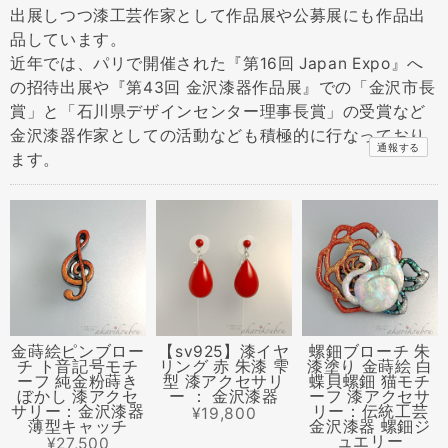
出展しつつ漆工芸作家として作品展や公募展にも作品出
品しています。
近年では、パリで開催された『第16回 Japan Expo』へ
の招待出展や『第43回 金沢漆器作品展』での「金沢市長
賞」と「石川県デザインセンター理事長賞」の受賞など
金沢漆器作家としての活動なども積極的に行なっており
通報する
ます。
金蒔絵ピンブロー
【sv925】漆イヤ
螺鈿ブローチ 朱
チ ト音記号モチ
リング 赤 朱漆 雫
漆塗り 金蒔絵 白
ーフ 純金粉蒔き
型 漆アクセサリ
蝶貝螺鈿 猫モチ
ぼかし 漆アクセ
ー ： 金沢漆器
ーフ 漆アクセサ
サリー：金沢漆器
リー：伝統工芸
¥19,800
薄型キャッチ
金沢漆器 螺鈿ジ
ュエリー
¥27,500