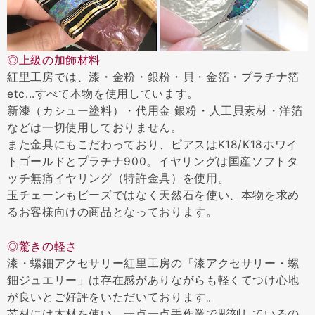
◎上級の加飾材料
紅里工房では、漆・金粉・銀粉・貝・金箔・プラチナ箔
etc...すべて本物を使用しています。
新漆（カシュー塗料）・代用金 銀粉・人工貝素材・洋箔
などは一切使用しておりません。
また金具にもこだわっており、ピアスはK18/K18ホワイ
トゴールドとプラチナ900。イヤリングは国産ソフトタ
ッチ無痛イヤリング（特許金具）を使用。
玉チェーンもビーズではなく天然石を使い、本物を求め
るお客様向けの商品となっております。
◎驚きの軽さ
漆・螺鈿アクセサリー紅里工房の「漆アクセサリー・螺
鈿ジュエリー」は存在感がありながらも軽くてつけ心地
が良いとご好評をいただいております。
芯材には木材を使い、一点一点手作業で彫刻しているの