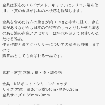
金具は安心の１８Kポスト。キャッチはシリコン製を使
用。上質の金具がお耳の不快感を軽減します。
金具を含めた片方の重さが約０.５gと非常に軽く、存在
感がありながらも日本の色特有のしっとりした落ち着き
のある漆の赤色アクセサリーは年代を超えてお使いいた
だける逸品。
作者作暦と漆アクセサリーについての栞等も同梱します
ので
贈答品としても喜ばれる一品です。
素材・材質 本体：檜・漆・純金箔
金具：K18ポスト・シリコンキャッチ
サイズ 本体：縦3cm×横1.4cm×厚み0.3cm
金具サイズ 0.65mm×9mm