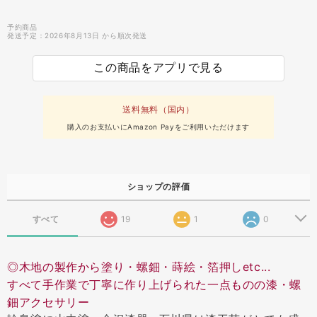
予約商品
発送予定：2026年8月13日 から順次発送
この商品をアプリで見る
送料無料（国内）
購入のお支払いにAmazon Payをご利用いただけます
ショップの評価
すべて
19
1
0
◎木地の製作から塗り・螺鈿・蒔絵・箔押しetc...
すべて手作業で丁寧に作り上げられた一点ものの漆・螺
鈿アクセサリー