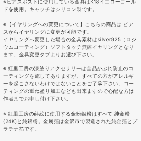
※ピアスポストに使用している金具はK18イエローゴール
ドを使用。キャッチはシリコン製です。
※【イヤリングへの変更について】こちらの商品は ピア
スからイヤリングに変更が可能です。
イヤリングへ変更した場合の金具素材はsilver925（ロジ
ウムコーティング）ソフトタッチ無痛イヤリングとなり
ます。金具変更タブよりお選び下さい。
※ 紅里工房の漆塗りアクセサリーは全品かぶれ防止のコ
ーティングを施してありますが、すべての方がアレルギ
ーを起こさないわけではないことをご了承下さい。コー
ティングの重ね塗り加工なども出来ますので心配な方は
作者までお申し付け下さい。
※ 紅里工房の蒔絵に使用する金粉銀粉はすべて 純金粉
(24K)と純銀粉。金属箔は金沢市で製造された純金箔とプ
ラチナ箔です。