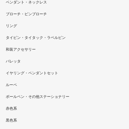
ペンダント・ネックレス
ブローチ・ピンブローチ
リング
タイピン・タイタック・ラペルピン
2022.09
和装アクセサリー
ただ今 東武百貨店船橋店に出展中です。9月20日まで4階
イベントスペースにいます。お近くの方はぜひお越しくだ
バレッタ
さい。
イヤリング・ペンダントセット
2022.09
ルーペ
螺鈿ソフビでお世話になっているT-BASE銀座ギャラリー
さんの渋谷パルコでの展示イベントに、アートソフビ『匠
ボールペン・その他ステーショナリー
シリーズ』紅里工房螺鈿装飾も展示されています。アクセ
サリーとはまた違った美しさがあると思うのでぜひご覧く
赤色系
ださい。螺鈿装飾ソフビの詳細はブログに載せています。
黒色系