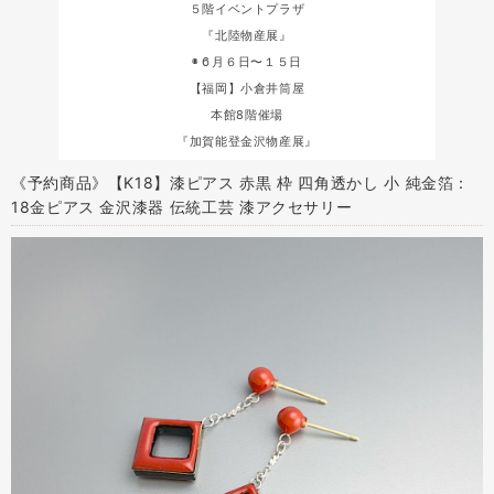
５階イベントプラザ
『北陸物産展』
◉６月６日〜１５日
【福岡】小倉井筒屋
本館8階催場
『加賀能登金沢物産展』
《予約商品》【K18】漆ピアス 赤黒 枠 四角透かし 小 純金箔：
18金ピアス 金沢漆器 伝統工芸 漆アクセサリー