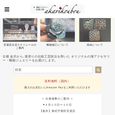
百貨店出店スケジュールの
螺鈿細工について
蒔絵について
ご案内
古都 金沢から､漆塗りの伝統工芸技法を用いた オリジナルの漆アクセサリ
ー・螺鈿ジュエリーをお届けします｡
送料無料（国内）
購入のお支払いにAmazon Payをご利用いただけます
＝ 出展催事のご案内 ＝
◉４月１０日〜１５日
【栃木】東武宇都宮百貨店