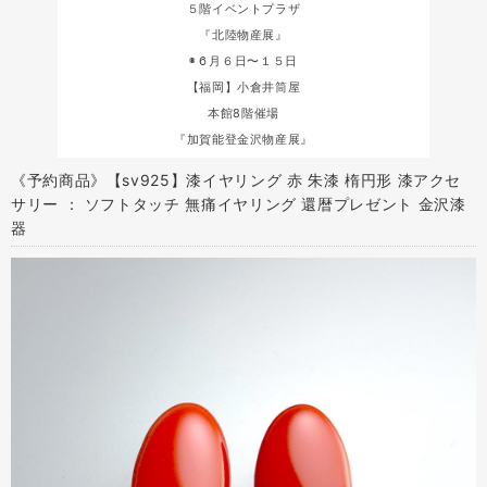
５階イベントプラザ
『北陸物産展』
◉６月６日〜１５日
【福岡】小倉井筒屋
本館8階催場
『加賀能登金沢物産展』
《予約商品》【sv925】漆イヤリング 赤 朱漆 楕円形 漆アクセ
サリー ： ソフトタッチ 無痛イヤリング 還暦プレゼント 金沢漆
器