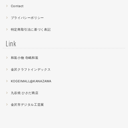
昔作った２０００ピースのジグソーパズルを思い出す。ひ
Contact
たすら地味。
プライバシーポリシー
2021.04
特定商取引法に基づく表記
薔薇のブローチ木地制作中。
この後漆を塗り重ねると厚みが増すため、木地はなるべく
Link
薄く作らねば。。。パキッとやってしまったときの悲しさ
が半端ない
和装小物 寺嶋和装
2021.04
金沢クラフトインデックス
春の催事もひと段落
秋の催事シーズンに向けてまた木地を作り始めました。
KOGEIMALL@KANAZAWA
九谷焼 ひさだ商店
2021.04
4月になりました。工房の前を流れる浅野川を挟んだ向か
金沢市デジタル工芸展
いの桜が満開になりました。
2021.03