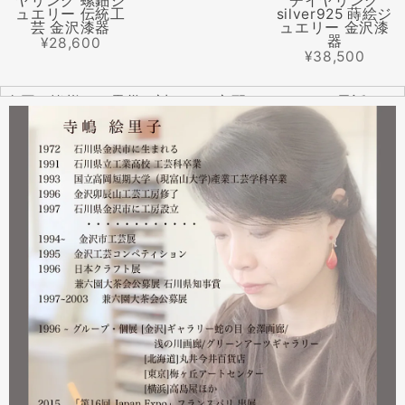
ヤリング 螺鈿ジ
チイヤリング
ュエリー 伝統工
silver925 蒔絵ジ
芸 金沢漆器
ュエリー 金沢漆
器
¥28,600
¥38,500
全国の皆様より震災に対するご心配のメールやお電話をた
くさんいただきました。ありがとうございます。
幸い紅里工房にはそれほどの被害もなく、ただいま通常の
営業をしております。配送につきましても金沢から発送す
る分につきましては問題ありませんのでご安心ください。
皆様には多大なご心配をおかけしており心苦しいばかりで
はありますが、今後とも紅里工房をどうぞよろしくお願い
いたします。
漆工芸・紅里工房 寺嶋絵里子
2023.02
2月21日から27日まで 仙台三越で開催中の『第22回 金
沢・能登 美味と美技展』に出展しています。会場には作