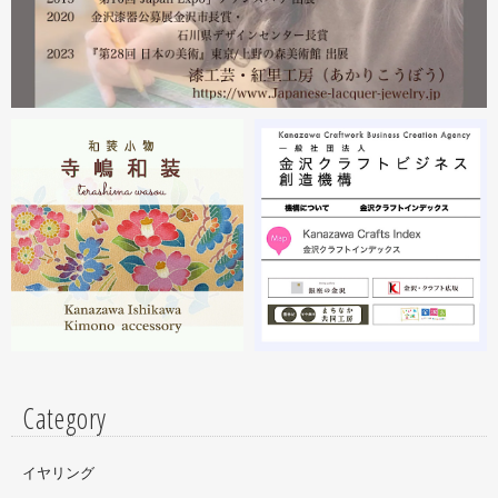
者本人がおりますのでお近くの方はぜひ遊びにいらしてく
ださい。お待ちしております。
2023.02
2月19日から23日まで 東京・上野の森美術館で開催中の
『第28回 日本の美術展』に出展しています。
2023.02
昨年初めからT-BASE銀座ギャラリーさんのご依頼で螺鈿
細工のソフビフィギュア装飾のお仕事させていただいてま
す。広面積への螺鈿細工や蒔絵となりますのでかなりの高
額品になりますがご好評のようで嬉しい限りです(^^)写真
はドラマに登場していたキャラクターです。
Category
イヤリング