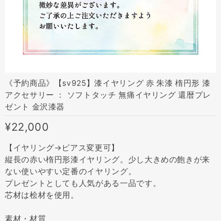
《予約商品》【sv925】漆イヤリング 赤 朱漆 楕円形 漆
アクセサリー ： ソフトタッチ 無痛イヤリング 還暦プレ
ゼント 金沢漆器
¥22,000
【イヤリング→ピアス変更可】
縦長の赤い楕円形漆イヤリング。少し大きめの飽きが来
ない使いやすい定番のイヤリング。
プレゼントとしても人気がある一品です。
芯材は桧材を使用。
素材・材質