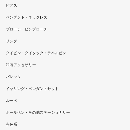
ピアス
ペンダント・ネックレス
ブローチ・ピンブローチ
リング
タイピン・タイタック・ラペルピン
2022.09
和装アクセサリー
ただ今 東武百貨店船橋店に出展中です。9月20日まで4階
イベントスペースにいます。お近くの方はぜひお越しくだ
バレッタ
さい。
イヤリング・ペンダントセット
2022.09
ルーペ
螺鈿ソフビでお世話になっているT-BASE銀座ギャラリー
さんの渋谷パルコでの展示イベントに、アートソフビ『匠
ボールペン・その他ステーショナリー
シリーズ』紅里工房螺鈿装飾も展示されています。アクセ
サリーとはまた違った美しさがあると思うのでぜひご覧く
赤色系