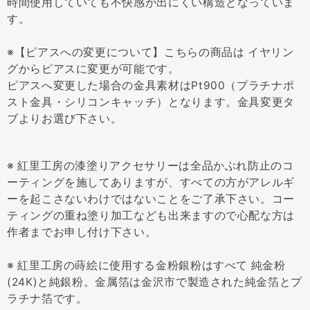
時間使用していても不快感が出にくい構造となっていま
す。
※【ピアスへの変更について】こちらの商品は イヤリン
グからピアスに変更が可能です。
ピアスへ変更した場合の金具素材はPt900（プラチナポ
スト金具・シリコンキャッチ）となります。金具変更タ
ブよりお選び下さい。
※ 紅里工房の漆塗りアクセサリーは全品かぶれ防止のコ
ーティングを施してありますが、すべての方がアレルギ
ーを起こさないわけではないことをご了承下さい。コー
ティングの重ね塗り加工なども出来ますので心配な方は
作者までお申し付け下さい。
※ 紅里工房の蒔絵に使用する金粉銀粉はすべて 純金粉
(24K)と純銀粉。金属箔は金沢市で製造された純金箔とプ
ラチナ箔です。