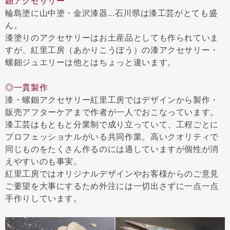
鈿アクセサリー
輪島塗に山中塗・金沢漆器...石川県は漆工芸がとても盛
ん。
漆塗りのアクセサリーはお土産品としても作られていま
すが、紅里工房（あかりこうぼう）の漆アクセサリー・
螺鈿ジュエリーは他とはちょっと違います。
◎一貫製作
漆・螺鈿アクセサリー紅里工房ではデザインから製作・
販売アフターケアまで作者が一人でおこなっています。
漆工芸はもともと分業制で成り立っていて、工程ごとに
プロフェッショナルがいる共同作業。高いクオリティで
同じものをたくさん作るのには適していますが個性が消
えやすいのも事実。
紅里工房ではオリジナルデザインやお客様からのご意見
ご要望を大事にするため外注には一切出さずに一点一点
手作りしています。