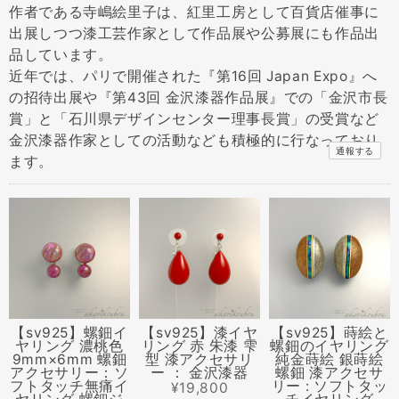
作者である寺嶋絵里子は、紅里工房として百貨店催事に
出展しつつ漆工芸作家として作品展や公募展にも作品出
品しています。
近年では、パリで開催された『第16回 Japan Expo』へ
の招待出展や『第43回 金沢漆器作品展』での「金沢市長
賞」と「石川県デザインセンター理事長賞」の受賞など
金沢漆器作家としての活動なども積極的に行なっており
通報する
ます。
【sv925】螺鈿イ
【sv925】漆イヤ
【sv925】蒔絵と
ヤリング 濃桃色
リング 赤 朱漆 雫
螺鈿のイヤリング
9mm×6mm 螺鈿
型 漆アクセサリ
純金蒔絵 銀蒔絵
アクセサリー：ソ
ー ： 金沢漆器
螺鈿 漆アクセサ
フトタッチ無痛イ
リー : ソフトタッ
¥19,800