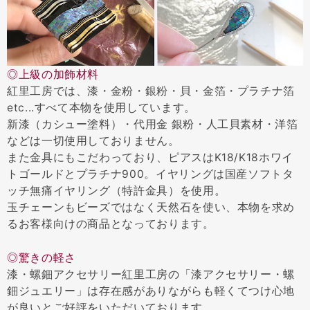
◎上級の加飾材料
紅里工房では、漆・金粉・銀粉・貝・金箔・プラチナ箔
etc...すべて本物を使用しています。
新漆（カシュー塗料）・代用金 銀粉・人工貝素材・洋箔
などは一切使用しておりません。
また金具にもこだわっており、ピアスはK18/K18ホワイ
トゴールドとプラチナ900。イヤリングは国産ソフトタ
ッチ無痛イヤリング（特許金具）を使用。
玉チェーンもビーズではなく天然石を使い、本物を求め
るお客様向けの商品となっております。
◎驚きの軽さ
漆・螺鈿アクセサリー紅里工房の「漆アクセサリー・螺
鈿ジュエリー」は存在感がありながらも軽くてつけ心地
が良いとご好評をいただいております。