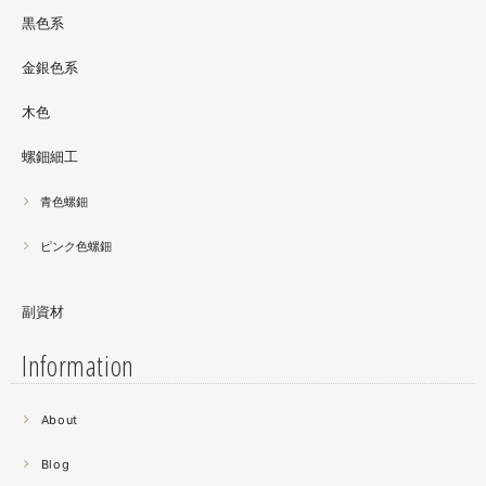
ださい。螺鈿装飾ソフビの詳細はブログに載せています。
黒色系
金銀色系
木色
螺鈿細工
青色螺鈿
ピンク色螺鈿
副資材
Information
2021.06
About
螺鈿細工の工程。青みの強い鮑貝を使ってステンドグラス
みたいに貼り合わせています。
Blog
曲面に螺鈿するためには貝も小さなカケラを使う必要が...