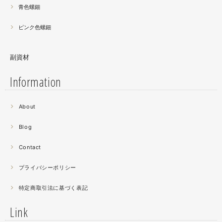
青色螺鈿
ピンク色螺鈿
副資材
Information
2021.06
About
螺鈿細工の工程。青みの強い鮑貝を使ってステンドグラス
みたいに貼り合わせています。
Blog
曲面に螺鈿するためには貝も小さなカケラを使う必要が...
昔作った２０００ピースのジグソーパズルを思い出す。ひ
Contact
たすら地味。
プライバシーポリシー
2021.04
特定商取引法に基づく表記
薔薇のブローチ木地制作中。
この後漆を塗り重ねると厚みが増すため、木地はなるべく
Link
薄く作らねば。。。パキッとやってしまったときの悲しさ