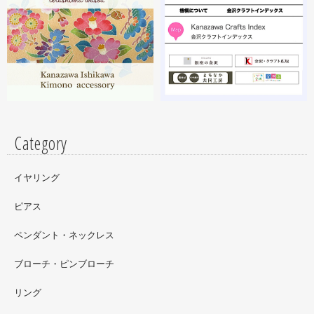
昨年初めからT-BASE銀座ギャラリーさんのご依頼で螺鈿
細工のソフビフィギュア装飾のお仕事させていただいてま
す。広面積への螺鈿細工や蒔絵となりますのでかなりの高
額品になりますがご好評のようで嬉しい限りです(^^)写真
はドラマに登場していたキャラクターです。
Category
イヤリング
ピアス
ペンダント・ネックレス
ブローチ・ピンブローチ
リング