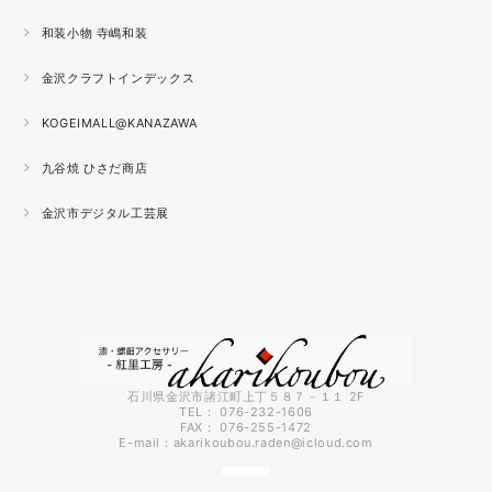
が半端ない
和装小物 寺嶋和装
2021.04
金沢クラフトインデックス
春の催事もひと段落
秋の催事シーズンに向けてまた木地を作り始めました。
KOGEIMALL@KANAZAWA
九谷焼 ひさだ商店
2021.04
4月になりました。工房の前を流れる浅野川を挟んだ向か
金沢市デジタル工芸展
いの桜が満開になりました。
2021.03
『いしかわ工芸の担い手作品展』に出品中。５月１０日ま
で石川県地場産業振興センター本館１階にて開催です。石
川県内で活動する５０歳未満の作り手６０人による展示会
です。
石川県金沢市諸江町上丁５８７－１１ 2F
TEL： 076-232-1606
FAX： 076-255-1472
2021.03
E-mail：
akarikoubou.raden@icloud.com
3月に入りようやく暖かくなってきました。コロナも早く
終息してくれればいいのにと思う今日この頃です。先日、