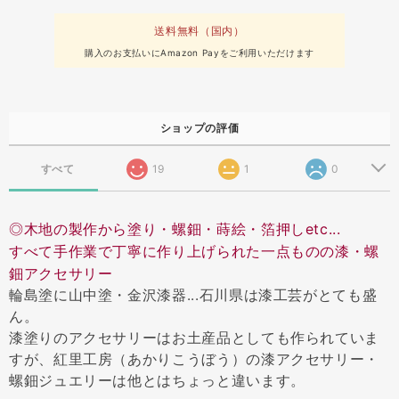
送料無料（国内）
購入のお支払いにAmazon Payをご利用いただけます
ショップの評価
すべて
19
1
0
◎木地の製作から塗り・螺鈿・蒔絵・箔押しetc...
すべて手作業で丁寧に作り上げられた一点ものの漆・螺
鈿アクセサリー
輪島塗に山中塗・金沢漆器...石川県は漆工芸がとても盛
ん。
漆塗りのアクセサリーはお土産品としても作られていま
すが、紅里工房（あかりこうぼう）の漆アクセサリー・
螺鈿ジュエリーは他とはちょっと違います。