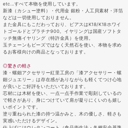
etc...すべて本物を使用しています。
新漆（カシュー塗料）・代用金 銀粉・人工貝素材・洋箔
などは一切使用しておりません。
また金具にもこだわっており、ピアスはK18/K18ホワイ
トゴールドとプラチナ900。イヤリングは国産ソフトタ
ッチ無痛イヤリング（特許金具）を使用。
玉チェーンもビーズではなく天然石を使い、本物を求め
るお客様向けの商品となっております。
◎驚きの軽さ
漆・螺鈿アクセサリー紅里工房の「漆アクセサリー・螺
鈿ジュエリー」は存在感がありながらも軽くてつけ心地
が良いとご好評をいただいております。
芯材には木材を使い、一点一点手作業で彫刻しているの
で軽さがあり、身につけていて肩が凝りにくいのも嬉し
いポイントです。
塗り重ねられた漆の持つ温かみと、木の優しさ、軽さも
実感いただけるデザイン。
仕上げにはウレタンコート（食品衛生法・各種安全基準