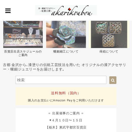
百貨店出店スケジュールの
螺鈿細工について
蒔絵について
ご案内
古都 金沢から､漆塗りの伝統工芸技法を用いた オリジナルの漆アクセサリ
ー・螺鈿ジュエリーをお届けします｡
送料無料（国内）
購入のお支払いにAmazon Payをご利用いただけます
＝ 出展催事のご案内 ＝
◉４月１０日〜１５日
【栃木】東武宇都宮百貨店