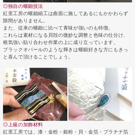
◎独自の螺鈿技法
紅里工房の螺鈿細工は曲面に施してあるにもかかわらず
隙間がありません。
また、従来の螺鈿に比べて青味が強いのも特徴。
これらは素材になる貝殻の微妙な調整と色味の仕分け、
根気強い貼り合わせ作業の上に成り立っています。
ブラックオパールのような輝きは螺鈿好きな方にもきっ
と喜んで頂けることでしょう。
◎上級の加飾材料
紅里工房では、漆・金粉・銀粉・貝・金箔・プラチナ箔