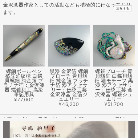
金沢漆器作家としての活動なども積極的に行なっており
通報する
ます。
螺鈿ボールペン
黒漆 金沢箔 螺鈿
螺鈿ブローチ 青
橘立涌紋様 白蝶
ブローチ 青貝螺
貝螺鈿 白蝶貝螺
貝螺鈿 純金箔 プ
鈿 純金箔 プラチ
鈿 猫モチーフ 黒
ラチナ箔：金沢漆
ナ箔 漆アクセサ
漆 漆アクセサリ
器 螺鈿細工 高級
リー：伝統工芸
ー：伝統工芸 金
筆記用具
金沢漆器 金箔ジ
沢漆器 螺鈿ジュ
ュエリー
エリー
¥77,000
¥46,200
¥51,700
全国の皆様より震災に対するご心配のメールやお電話をた
くさんいただきました。ありがとうございます。
幸い紅里工房にはそれほどの被害もなく、ただいま通常の