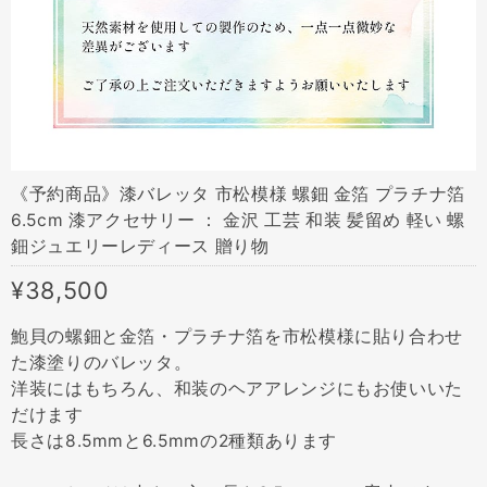
《予約商品》漆バレッタ 市松模様 螺鈿 金箔 プラチナ箔
6.5cm 漆アクセサリー ： 金沢 工芸 和装 髪留め 軽い 螺
鈿ジュエリーレディース 贈り物
¥38,500
鮑貝の螺鈿と金箔・プラチナ箔を市松模様に貼り合わせ
た漆塗りのバレッタ。
洋装にはもちろん、和装のヘアアレンジにもお使いいた
だけます
長さは8.5mmと6.5mmの2種類あります