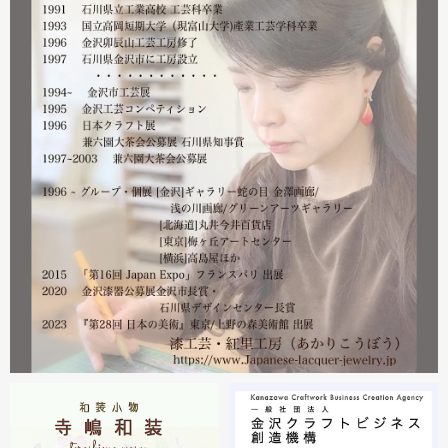
営業をしております。配送につきましても金沢から発送す
る分につきましては問題ありませんのでご安心ください。
皆様には多大なご心配をおかけしており心苦しいばかりで
はありますが、今後とも紅里工房をどうぞよろしくお願い
いたします。
漆工芸・紅里工房 寺嶋絵里子
2023.02
2月21日から27日まで 仙台三越で開催中の『第22回 金
沢・能登 美味と美技展』に出展しています。会場には作
者本人がおりますのでお近くの方はぜひ遊びにいらしてく
ださい。お待ちしております。
2023.02
2月19日から23日まで 東京・上野の森美術館で開催中の
『第28回 日本の美術展』に出展しています。
2023.02