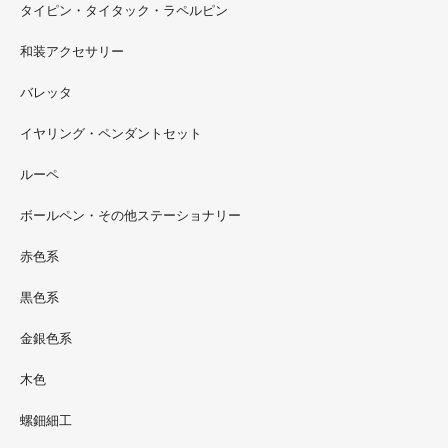
タイピン・タイタック・ラペルピン
2022.09
和装アクセサリー
ただ今 東武百貨店船橋店に出展中です。9月20日まで4階
イベントスペースにいます。お近くの方はぜひお越しくだ
バレッタ
さい。
イヤリング・ペンダントセット
2022.09
ルーペ
螺鈿ソフビでお世話になっているT-BASE銀座ギャラリー
さんの渋谷パルコでの展示イベントに、アートソフビ『匠
ボールペン・その他ステーショナリー
シリーズ』紅里工房螺鈿装飾も展示されています。アクセ
サリーとはまた違った美しさがあると思うのでぜひご覧く
赤色系
ださい。螺鈿装飾ソフビの詳細はブログに載せています。
黒色系
金銀色系
木色
螺鈿細工