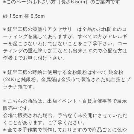
※このページは小さい方（長さ6.5cm）のご案内です
縦 1.5cm 横 6.5cm
※ 紅里工房の漆塗りアクセサリーは全品かぶれ防止のコ
ーティングを施してありますが、すべての方がアレルギ
ーを起こさないわけではないことをご了承下さい。コー
ティングの重ね塗り加工なども出来ますので心配な方は
作者までお申し付け下さい。
※ 紅里工房の蒔絵に使用する金粉銀粉はすべて 純金粉
(24K)と純銀粉。金属箔は金沢市で製造された純金箔とプ
ラチナ箔です。
※ こちらの商品は、出店イベント・百貨店催事等で展示
販売中です。
会場で販売された場合、予告なく未公開にさせていただ
くことがあります。ご了承ください。
※ 全てを手作業で制作しておりますので商品ごとに色や