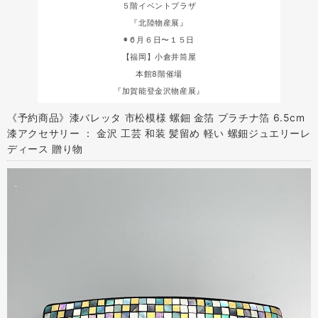
５階イベントプラザ
『北陸物産展』
◉６月６日〜１５日
【福岡】小倉井筒屋
本館8階催場
『加賀能登金沢物産展』
《予約商品》漆バレッタ 市松模様 螺鈿 金箔 プラチナ箔 6.5cm
漆アクセサリー ： 金沢 工芸 和装 髪留め 軽い 螺鈿ジュエリーレ
ディース 贈り物