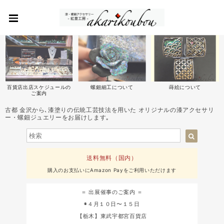
百貨店出店スケジュールの
螺鈿細工について
蒔絵について
ご案内
古都 金沢から､漆塗りの伝統工芸技法を用いた オリジナルの漆アクセサリ
ー・螺鈿ジュエリーをお届けします｡
送料無料（国内）
購入のお支払いにAmazon Payをご利用いただけます
＝ 出展催事のご案内 ＝
◉４月１０日〜１５日
【栃木】東武宇都宮百貨店