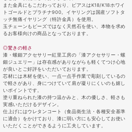
また金具にもこだわっており、ピアスはK18/K18ホワイ
トゴールドとプラチナ900。イヤリングは国産ソフトタ
ッチ無痛イヤリング（特許金具）を使用。
玉チェーンもビーズではなく天然石を使い、本物を求め
るお客様向けの商品となっております。
◎驚きの軽さ
漆・螺鈿アクセサリー紅里工房の「漆アクセサリー・螺
鈿ジュエリー」は存在感がありながらも軽くてつけ心地
が良いとご好評をいただいております。
芯材には木材を使い、一点一点手作業で彫刻しているの
で軽さがあり、身につけていて肩が凝りにくいのも嬉し
いポイントです。
塗り重ねられた漆の持つ温かみと、木の優しさ、軽さも
実感いただけるデザイン。
仕上げにはウレタンコート（食品衛生法・各種安全基準
に適合）をかけており、漆に弱い方にも安心してお使い
いただくことができるように工夫しています。