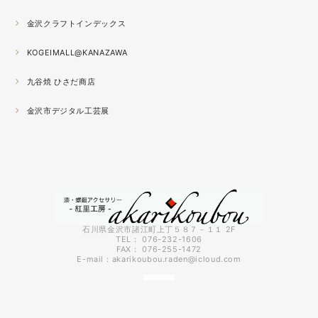
2021.04
金沢クラフトインデックス
春の催事もひと段落
秋の催事シーズンに向けてまた木地を作り始めました。
KOGEIMALL@KANAZAWA
九谷焼 ひさだ商店
2021.04
4月になりました。工房の前を流れる浅野川を挟んだ向か
金沢市デジタル工芸展
いの桜が満開になりました。
2021.03
『いしかわ工芸の担い手作品展』に出品中。５月１０日ま
で石川県地場産業振興センター本館１階にて開催です。石
川県内で活動する５０歳未満の作り手６０人による展示会
です。
石川県金沢市諸江町上丁５８７－１１ 2F
TEL： 076-232-1606
FAX： 076-255-1472
2021.03
E-mail：
akarikoubou.raden@icloud.com
3月に入りようやく暖かくなってきました。コロナも早く
終息してくれればいいのにと思う今日この頃です。先日、
出張催事で仙台に行ってきましたが地震の直後で予約して