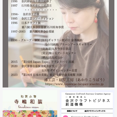
皆様には多大なご心配をおかけしており心苦しいばかりで
はありますが、今後とも紅里工房をどうぞよろしくお願い
いたします。
漆工芸・紅里工房 寺嶋絵里子
2023.02
2月21日から27日まで 仙台三越で開催中の『第22回 金
沢・能登 美味と美技展』に出展しています。会場には作
者本人がおりますのでお近くの方はぜひ遊びにいらしてく
ださい。お待ちしております。
2023.02
2月19日から23日まで 東京・上野の森美術館で開催中の
『第28回 日本の美術展』に出展しています。
2023.02
昨年初めからT-BASE銀座ギャラリーさんのご依頼で螺鈿