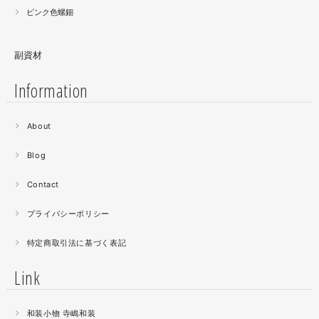
ピンク色螺鈿
副資材
Information
2021.06
About
螺鈿細工の工程。青みの強い鮑貝を使ってステンドグラス
みたいに貼り合わせています。
Blog
曲面に螺鈿するためには貝も小さなカケラを使う必要が...
昔作った２０００ピースのジグソーパズルを思い出す。ひ
Contact
たすら地味。
プライバシーポリシー
2021.04
特定商取引法に基づく表記
薔薇のブローチ木地制作中。
この後漆を塗り重ねると厚みが増すため、木地はなるべく
Link
薄く作らねば。。。パキッとやってしまったときの悲しさ
が半端ない
和装小物 寺嶋和装