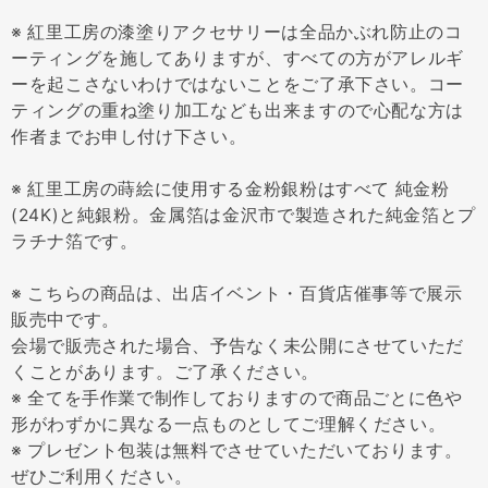
※ 紅里工房の漆塗りアクセサリーは全品かぶれ防止のコ
ーティングを施してありますが、すべての方がアレルギ
ーを起こさないわけではないことをご了承下さい。コー
ティングの重ね塗り加工なども出来ますので心配な方は
作者までお申し付け下さい。
※ 紅里工房の蒔絵に使用する金粉銀粉はすべて 純金粉
(24K)と純銀粉。金属箔は金沢市で製造された純金箔とプ
ラチナ箔です。
※ こちらの商品は、出店イベント・百貨店催事等で展示
販売中です。
会場で販売された場合、予告なく未公開にさせていただ
くことがあります。ご了承ください。
※ 全てを手作業で制作しておりますので商品ごとに色や
形がわずかに異なる一点ものとしてご理解ください。
※ プレゼント包装は無料でさせていただいております。
ぜひご利用ください。