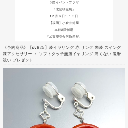
５階イベントプラザ
『北陸物産展』
◉６月６日〜１５日
【福岡】小倉井筒屋
本館8階催場
『加賀能登金沢物産展』
《予約商品》【sv925】漆イヤリング 赤 リング 朱漆 スイング
漆アクセサリー ： ソフトタッチ無痛イヤリング 痛くない 還暦
祝い プレゼント