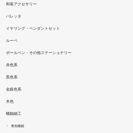
和装アクセサリー
ただ今 東武百貨店船橋店に出展中です。9月20日まで4階
イベントスペースにいます。お近くの方はぜひお越しくだ
バレッタ
さい。
イヤリング・ペンダントセット
2022.09
ルーペ
螺鈿ソフビでお世話になっているT-BASE銀座ギャラリー
さんの渋谷パルコでの展示イベントに、アートソフビ『匠
ボールペン・その他ステーショナリー
シリーズ』紅里工房螺鈿装飾も展示されています。アクセ
サリーとはまた違った美しさがあると思うのでぜひご覧く
赤色系
ださい。螺鈿装飾ソフビの詳細はブログに載せています。
黒色系
金銀色系
木色
螺鈿細工
青色螺鈿