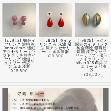
【sv925】螺鈿イ
【sv925】漆イヤ
【sv925】蒔絵と
ヤリング 濃桃色
リング 赤 朱漆 雫
螺鈿のイヤリング
9mm×6mm 螺鈿
型 漆アクセサリ
純金蒔絵 銀蒔絵
アクセサリー：ソ
ー ： 金沢漆器
螺鈿 漆アクセサ
フトタッチ無痛イ
リー : ソフトタッ
¥19,800
ヤリング 螺鈿ジ
チイヤリング
ュエリー 伝統工
silver925 蒔絵ジ
芸 金沢漆器
ュエリー 金沢漆
器
¥28,600
¥38,500
全国の皆様より震災に対するご心配のメールやお電話をた
くさんいただきました。ありがとうございます。
幸い紅里工房にはそれほどの被害もなく、ただいま通常の
営業をしております。配送につきましても金沢から発送す
る分につきましては問題ありませんのでご安心ください。