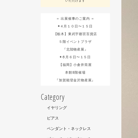
いただけます
＝ 出展催事のご案内 ＝
◉４月１０日〜１５日
【栃木】東武宇都宮百貨店
５階イベントプラザ
『北陸物産展』
◉６月６日〜１５日
【福岡】小倉井筒屋
本館8階催場
『加賀能登金沢物産展』
Category
イヤリング
ピアス
ペンダント・ネックレス