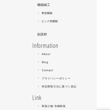
螺鈿細工
青色螺鈿
ピンク色螺鈿
副資材
Information
About
Blog
Contact
プライバシーポリシー
特定商取引法に基づく表記
Link
和装小物 寺嶋和装