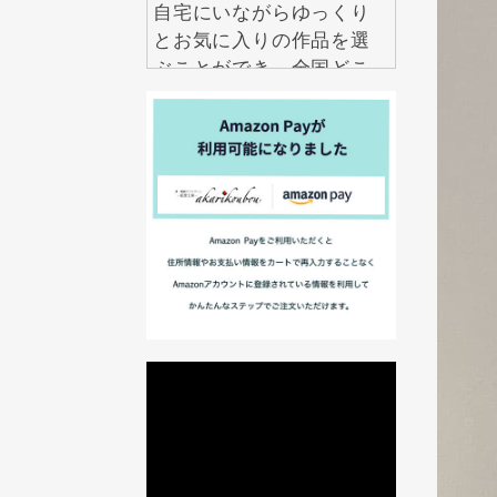
自宅にいながらゆっくり
とお気に入りの作品を選
ぶことができ、全国どこ
からでも気軽にお求めい
ただけます。
2026.7.29
アクセサリーは数多くあ
りますが、本当に長く大
切にしたいと思えるもの
は意外と多くありませ
ん。 紅里工房の螺鈿ジュ
エリーは、職人の技術と
伝統美が息づく、一生も
のとして愛せるアクセサ
リーです。 見るたび、身
に着けるたびに美しい輝
きを楽しめるだけでな