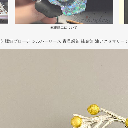
螺鈿細工について
》螺鈿ブローチ シルバーリース 青貝螺鈿 純金箔 漆アクセサリー