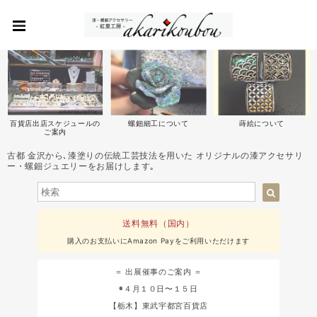
百貨店出店スケジュールの
螺鈿細工について
蒔絵について
ご案内
古都 金沢から､漆塗りの伝統工芸技法を用いた オリジナルの漆アクセサリ
ー・螺鈿ジュエリーをお届けします｡
送料無料（国内）
購入のお支払いにAmazon Payをご利用いただけます
＝ 出展催事のご案内 ＝
◉４月１０日〜１５日
【栃木】東武宇都宮百貨店