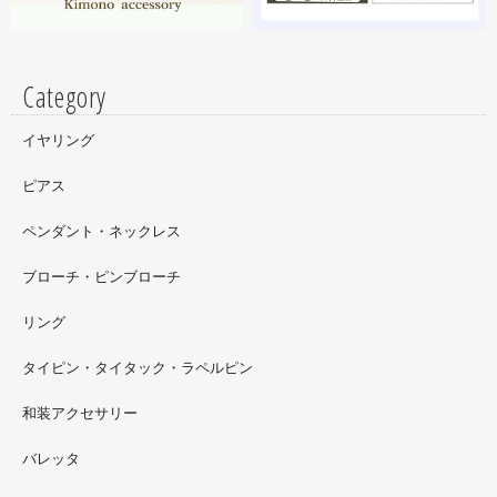
Category
イヤリング
ピアス
ペンダント・ネックレス
ブローチ・ピンブローチ
リング
タイピン・タイタック・ラペルピン
2022.09
和装アクセサリー
ただ今 東武百貨店船橋店に出展中です。9月20日まで4階
バレッタ
イベントスペースにいます。お近くの方はぜひお越しくだ
さい。