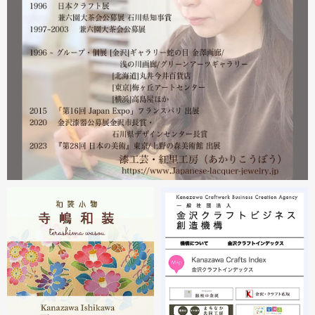
漆工芸・紅里工房 寺嶋絵里子
2023.02
2月21日から27日まで 仙台三越で開催中の『第22回 金
沢・能登 美味と美技展』に出展しています。会場には作
者本人がおりますのでお近くの方はぜひ遊びにいらしてく
ださい。お待ちしております。
2023.02
2月19日から23日まで 東京・上野の森美術館で開催中の
『第28回 日本の美術展』に出展しています。
2023.02
昨年初めからT-BASE銀座ギャラリーさんのご依頼で螺鈿
細工のソフビフィギュア装飾のお仕事させていただいてま
す。広面積への螺鈿細工や蒔絵となりますのでかなりの高
額品になりますがご好評のようで嬉しい限りです(^^)写真
はドラマに登場していたキャラクターです。