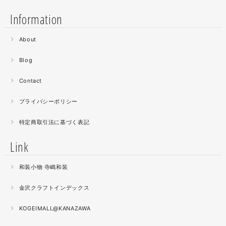
Information
2021.06
About
螺鈿細工の工程。青みの強い鮑貝を使ってステンドグラス
Blog
みたいに貼り合わせています。
曲面に螺鈿するためには貝も小さなカケラを使う必要が...
Contact
昔作った２０００ピースのジグソーパズルを思い出す。ひ
たすら地味。
プライバシーポリシー
特定商取引法に基づく表記
2021.04
薔薇のブローチ木地制作中。
Link
この後漆を塗り重ねると厚みが増すため、木地はなるべく
薄く作らねば。。。パキッとやってしまったときの悲しさ
和装小物 寺嶋和装
が半端ない
金沢クラフトインデックス
2021.04
春の催事もひと段落
KOGEIMALL@KANAZAWA
秋の催事シーズンに向けてまた木地を作り始めました。