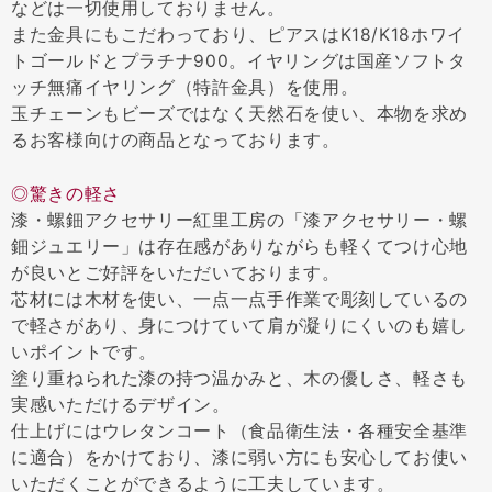
などは一切使用しておりません。
また金具にもこだわっており、ピアスはK18/K18ホワイ
トゴールドとプラチナ900。イヤリングは国産ソフトタ
ッチ無痛イヤリング（特許金具）を使用。
玉チェーンもビーズではなく天然石を使い、本物を求め
るお客様向けの商品となっております。
◎驚きの軽さ
漆・螺鈿アクセサリー紅里工房の「漆アクセサリー・螺
鈿ジュエリー」は存在感がありながらも軽くてつけ心地
が良いとご好評をいただいております。
芯材には木材を使い、一点一点手作業で彫刻しているの
で軽さがあり、身につけていて肩が凝りにくいのも嬉し
いポイントです。
塗り重ねられた漆の持つ温かみと、木の優しさ、軽さも
実感いただけるデザイン。
仕上げにはウレタンコート（食品衛生法・各種安全基準
に適合）をかけており、漆に弱い方にも安心してお使い
いただくことができるように工夫しています。