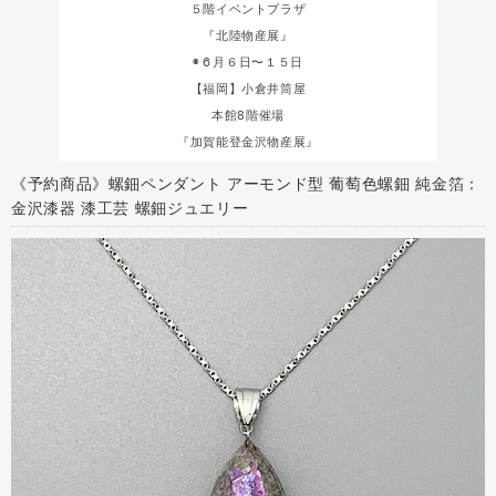
５階イベントプラザ
『北陸物産展』
◉６月６日〜１５日
【福岡】小倉井筒屋
本館8階催場
『加賀能登金沢物産展』
《予約商品》螺鈿ペンダント アーモンド型 葡萄色螺鈿 純金箔：
金沢漆器 漆工芸 螺鈿ジュエリー