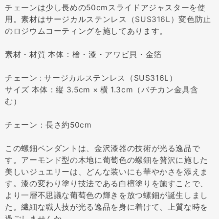
チェーンは少し長めの50cmスライドアジャスターを使
用。素材はサージカルステンレス（SUS316L）変色防止
のロジウムコーティングを施してあります。
素材・材質 本体：檜・漆・アワビ貝・金箔
チェーン : サージカルステンレス（SUS316L）
サイズ 本体：縦 3.5cm × 横 1.3cm（バチカン金具含
む）
チェーン：長さ約50cm
この螺鈿ペンダントは、金沢漆器の技術が光る逸品で
す。アーモンド型の木地に葡萄色の螺鈿を贅沢に施した
美しいジュエリーは、どんな装いにも華やかさを添えま
す。漆の変わり塗り技法である白檀塗りを施すことで、
より一層不思議な葡萄色の輝きを放つ螺鈿が誕生しまし
た。繊細な職人技が光る逸品を身に着けて、上質な時を
過ごしませんか。