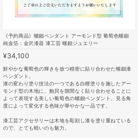
《予約商品》螺鈿ペンダント アーモンド型 葡萄色螺鈿
純金箔：金沢漆器 漆工芸 螺鈿ジュエリー
¥34,100
鮮やかな葡萄色の輝きを放つ精密に貼り合わせた螺鈿漆
ペンダント。
漆の変わり塗り技法の一つである白檀塗りを施したアー
モンド型の木地に、鮑貝を隙間なく貼り合わせることに
よって表現する美しい葡萄色の螺鈿ペンダント。見る角
度によって変化する色味が華やかな一品です。
漆工芸アクセサリーは木地を彫刻し漆を塗り重ねている
ので、とても軽いのも魅力。