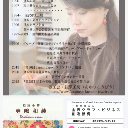
皆様には多大なご心配をおかけしており心苦しいばかりで
はありますが、今後とも紅里工房をどうぞよろしくお願い
いたします。
漆工芸・紅里工房 寺嶋絵里子
2023.02
2月21日から27日まで 仙台三越で開催中の『第22回 金
沢・能登 美味と美技展』に出展しています。会場には作
者本人がおりますのでお近くの方はぜひ遊びにいらしてく
ださい。お待ちしております。
2023.02
2月19日から23日まで 東京・上野の森美術館で開催中の
『第28回 日本の美術展』に出展しています。
2023.02
昨年初めからT-BASE銀座ギャラリーさんのご依頼で螺鈿