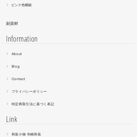
ピンク色螺鈿
副資材
Information
2021.06
About
螺鈿細工の工程。青みの強い鮑貝を使ってステンドグラス
みたいに貼り合わせています。
Blog
曲面に螺鈿するためには貝も小さなカケラを使う必要が...
昔作った２０００ピースのジグソーパズルを思い出す。ひ
Contact
たすら地味。
プライバシーポリシー
2021.04
特定商取引法に基づく表記
薔薇のブローチ木地制作中。
この後漆を塗り重ねると厚みが増すため、木地はなるべく
Link
薄く作らねば。。。パキッとやってしまったときの悲しさ
が半端ない
和装小物 寺嶋和装