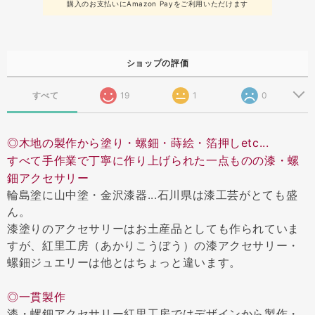
購入のお支払いにAmazon Payをご利用いただけます
ショップの評価
すべて
19
1
0
◎木地の製作から塗り・螺鈿・蒔絵・箔押しetc...
すべて手作業で丁寧に作り上げられた一点ものの漆・螺
鈿アクセサリー
輪島塗に山中塗・金沢漆器...石川県は漆工芸がとても盛
ん。
漆塗りのアクセサリーはお土産品としても作られていま
すが、紅里工房（あかりこうぼう）の漆アクセサリー・
螺鈿ジュエリーは他とはちょっと違います。
◎一貫製作
漆・螺鈿アクセサリー紅里工房ではデザインから製作・