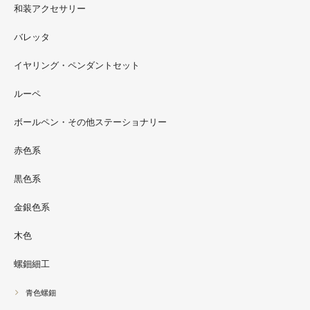
和装アクセサリー
ただ今 東武百貨店船橋店に出展中です。9月20日まで4階
イベントスペースにいます。お近くの方はぜひお越しくだ
バレッタ
さい。
イヤリング・ペンダントセット
2022.09
ルーペ
螺鈿ソフビでお世話になっているT-BASE銀座ギャラリー
さんの渋谷パルコでの展示イベントに、アートソフビ『匠
ボールペン・その他ステーショナリー
シリーズ』紅里工房螺鈿装飾も展示されています。アクセ
サリーとはまた違った美しさがあると思うのでぜひご覧く
赤色系
ださい。螺鈿装飾ソフビの詳細はブログに載せています。
黒色系
金銀色系
木色
螺鈿細工
青色螺鈿