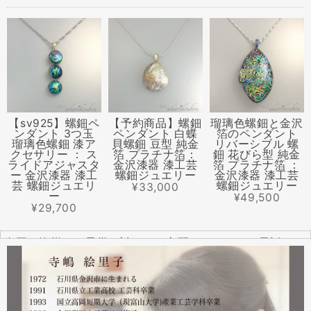
【sv925】螺鈿ペ
【予約商品】螺鈿
瑠璃色螺鈿と金沢
ンダント 3つ玉
ペンダント 白蝶
箔のペンダント
瑠璃色螺鈿 漆ア
貝螺鈿 豆型 純金
リバーシブル 螺
クセサリー ： ス
箔 プラチナ箔：
鈿 花びら型 純金
ライドアジャスタ
金沢漆器 漆工芸
箔 プラチナ箔 ：
ー 金沢漆器 漆工
螺鈿ジュエリー
金沢漆器 漆工芸
芸 螺鈿ジュエリ
螺鈿ジュエリー
¥33,000
ー
¥49,500
¥29,700
全国の皆様より震災に対するご心配のメールやお電話をた
くさんいただきました。ありがとうございます。
幸い紅里工房にはそれほどの被害もなく、ただいま通常の
営業をしております。配送につきましても金沢から発送す
る分につきましては問題ありませんのでご安心ください。