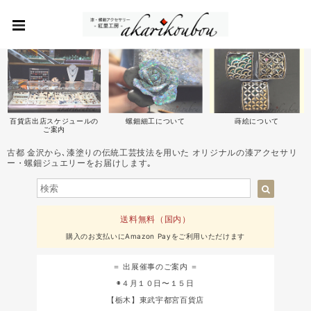
百貨店出店スケジュールの
螺鈿細工について
蒔絵について
ご案内
古都 金沢から､漆塗りの伝統工芸技法を用いた オリジナルの漆アクセサリ
ー・螺鈿ジュエリーをお届けします｡
送料無料（国内）
購入のお支払いにAmazon Payをご利用いただけます
＝ 出展催事のご案内 ＝
◉４月１０日〜１５日
【栃木】東武宇都宮百貨店