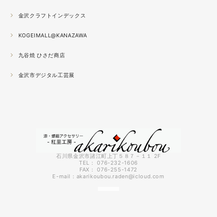
2021.04
金沢クラフトインデックス
春の催事もひと段落
秋の催事シーズンに向けてまた木地を作り始めました。
KOGEIMALL@KANAZAWA
九谷焼 ひさだ商店
2021.04
4月になりました。工房の前を流れる浅野川を挟んだ向か
金沢市デジタル工芸展
いの桜が満開になりました。
2021.03
『いしかわ工芸の担い手作品展』に出品中。５月１０日ま
で石川県地場産業振興センター本館１階にて開催です。石
川県内で活動する５０歳未満の作り手６０人による展示会
です。
石川県金沢市諸江町上丁５８７－１１ 2F
TEL： 076-232-1606
FAX： 076-255-1472
2021.03
E-mail：
akarikoubou.raden@icloud.com
3月に入りようやく暖かくなってきました。コロナも早く
終息してくれればいいのにと思う今日この頃です。先日、
出張催事で仙台に行ってきましたが地震の直後で予約して