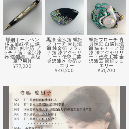
螺鈿ボールペン
黒漆 金沢箔 螺鈿
螺鈿ブローチ 青
橘立涌紋様 白蝶
ブローチ 青貝螺
貝螺鈿 白蝶貝螺
貝螺鈿 純金箔 プ
鈿 純金箔 プラチ
鈿 猫モチーフ 黒
ラチナ箔：金沢漆
ナ箔 漆アクセサ
漆 漆アクセサリ
器 螺鈿細工 高級
リー：伝統工芸
ー：伝統工芸 金
筆記用具
金沢漆器 金箔ジ
沢漆器 螺鈿ジュ
ュエリー
エリー
¥77,000
¥46,200
¥51,700
全国の皆様より震災に対するご心配のメールやお電話をた
くさんいただきました。ありがとうございます。
幸い紅里工房にはそれほどの被害もなく、ただいま通常の
営業をしております。配送につきましても金沢から発送す
る分につきましては問題ありませんのでご安心ください。
皆様には多大なご心配をおかけしており心苦しいばかりで
はありますが、今後とも紅里工房をどうぞよろしくお願い