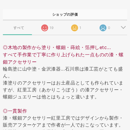
ショップの評価
すべて
19
1
0
◎木地の製作から塗り・螺鈿・蒔絵・箔押しetc...
すべて手作業で丁寧に作り上げられた一点ものの漆・螺
鈿アクセサリー
輪島塗に山中塗・金沢漆器...石川県は漆工芸がとても盛
ん。
漆塗りのアクセサリーはお土産品としても作られていま
すが、紅里工房（あかりこうぼう）の漆アクセサリー・
螺鈿ジュエリーは他とはちょっと違います。
◎一貫製作
漆・螺鈿アクセサリー紅里工房ではデザインから製作・
販売アフターケアまで作者が一人でおこなっています。