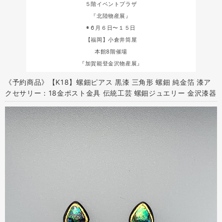
５階イベントプラザ
『北陸物産展』
◉６月６日〜１５日
【福岡】小倉井筒屋
本館8階催場
『加賀能登金沢物産展』
《予約商品》【K18】螺鈿ピアス 黒漆 三角形 螺鈿 純金箔 漆ア
クセサリー：18金ポスト金具 伝統工芸 螺鈿ジュエリー 金沢漆器