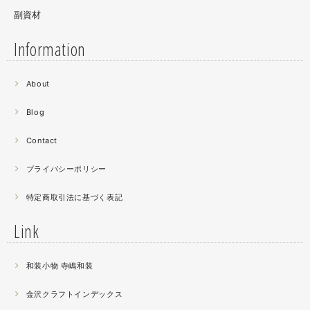
副資材
Information
2021.06
About
螺鈿細工の工程。青みの強い鮑貝を使ってステンドグラス
みたいに貼り合わせています。
Blog
曲面に螺鈿するためには貝も小さなカケラを使う必要が...
昔作った２０００ピースのジグソーパズルを思い出す。ひ
Contact
たすら地味。
プライバシーポリシー
2021.04
特定商取引法に基づく表記
薔薇のブローチ木地制作中。
この後漆を塗り重ねると厚みが増すため、木地はなるべく
Link
薄く作らねば。。。パキッとやってしまったときの悲しさ
が半端ない
和装小物 寺嶋和装
2021.04
金沢クラフトインデックス
春の催事もひと段落