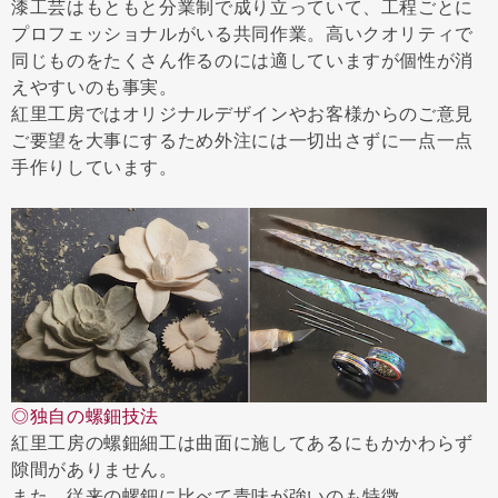
漆工芸はもともと分業制で成り立っていて、工程ごとに
プロフェッショナルがいる共同作業。高いクオリティで
同じものをたくさん作るのには適していますが個性が消
えやすいのも事実。
紅里工房ではオリジナルデザインやお客様からのご意見
ご要望を大事にするため外注には一切出さずに一点一点
手作りしています。
◎独自の螺鈿技法
紅里工房の螺鈿細工は曲面に施してあるにもかかわらず
隙間がありません。
また、従来の螺鈿に比べて青味が強いのも特徴。