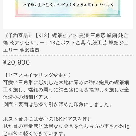
《予約商品》【K18】螺鈿ピアス 黒漆 三角形 螺鈿 純金
箔 漆アクセサリー：18金ポスト金具 伝統工芸 螺鈿ジュ
エリー 金沢漆器
¥20,900
【ピアス→イヤリング変更可】
可愛い三角形に彫刻した木地に青みの強い鮑貝の螺鈿細
工を施し、螺鈿の周りに純金箔による箔押しを施した金
沢漆器の螺鈿ピアス。
側面・裏面は黒漆で引き締めた印象にしました。
ポスト金具には安心の18Kピアスを使用
見た目の重量感とは異なり金具を含む片方の重さが約1g
と非常に軽くできています。