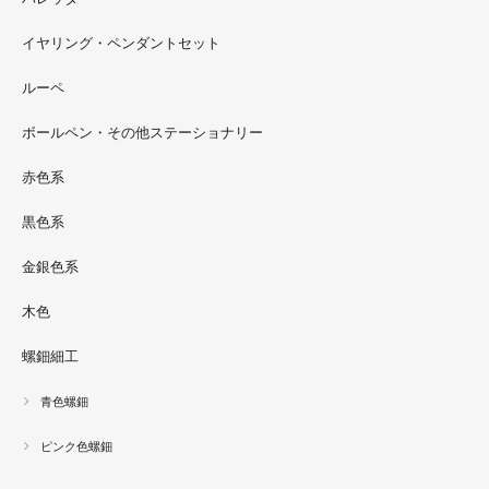
さい。
イヤリング・ペンダントセット
2022.09
ルーペ
螺鈿ソフビでお世話になっているT-BASE銀座ギャラリー
さんの渋谷パルコでの展示イベントに、アートソフビ『匠
ボールペン・その他ステーショナリー
シリーズ』紅里工房螺鈿装飾も展示されています。アクセ
サリーとはまた違った美しさがあると思うのでぜひご覧く
赤色系
ださい。螺鈿装飾ソフビの詳細はブログに載せています。
黒色系
金銀色系
木色
螺鈿細工
青色螺鈿
ピンク色螺鈿