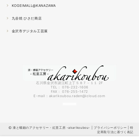
秋の催事シーズンに向けてまた木地を作り始めました。
KOGEIMALL@KANAZAWA
九谷焼 ひさだ商店
2021.04
4月になりました。工房の前を流れる浅野川を挟んだ向か
金沢市デジタル工芸展
いの桜が満開になりました。
2021.03
『いしかわ工芸の担い手作品展』に出品中。５月１０日ま
で石川県地場産業振興センター本館１階にて開催です。石
川県内で活動する５０歳未満の作り手６０人による展示会
です。
石川県金沢市諸江町上丁５８７－１１ 2F
TEL： 076-232-1606
FAX： 076-255-1472
2021.03
E-mail：
akarikoubou.raden@icloud.com
3月に入りようやく暖かくなってきました。コロナも早く
終息してくれればいいのにと思う今日この頃です。先日、
出張催事で仙台に行ってきましたが地震の直後で予約して
いた新幹線が運休になってしまい急遽バスで仙台に向かう
漆と螺鈿のアクセサリー・紅里工房 -akarikoubou- |
プライバシーポリシー
|
特
ことに・・・ちょっと大変な出張でした。優しく迎えてく
定商取引法に基づく表記
ださった仙台の皆様ありがとうございました。