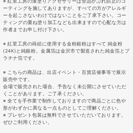
※ 紅里工房の漆塗りアクセサリーは全品かぶれ防止のコ
ーティングを施してありますが、すべての方がアレルギ
ーを起こさないわけではないことをご了承下さい。コー
ティングの重ね塗り加工なども出来ますので心配な方は
作者までお申し付け下さい。
※ 紅里工房の蒔絵に使用する金粉銀粉はすべて 純金粉
(24K)と純銀粉。金属箔は金沢市で製造された純金箔とプ
ラチナ箔です。
※ こちらの商品は、出店イベント・百貨店催事等で展示
販売中です。
会場で販売された場合、予告なく未公開にさせていただ
くことがあります。ご了承ください。
※ 全てを手作業で制作しておりますので商品ごとに色や
形がわずかに異なる一点ものとしてご理解ください。
※ プレゼント包装は無料でさせていただいております。
ぜひご利用ください。