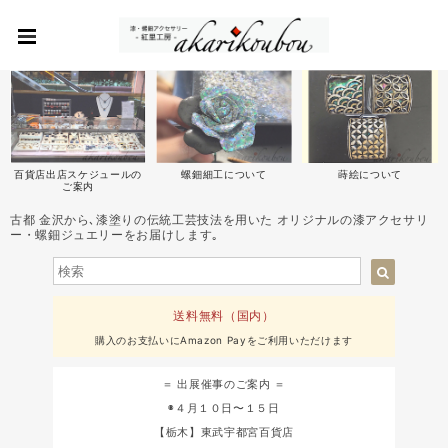
百貨店出店スケジュールの
螺鈿細工について
蒔絵について
ご案内
古都 金沢から､漆塗りの伝統工芸技法を用いた オリジナルの漆アクセサリ
ー・螺鈿ジュエリーをお届けします｡
送料無料（国内）
購入のお支払いにAmazon Payをご利用いただけます
＝ 出展催事のご案内 ＝
◉４月１０日〜１５日
【栃木】東武宇都宮百貨店