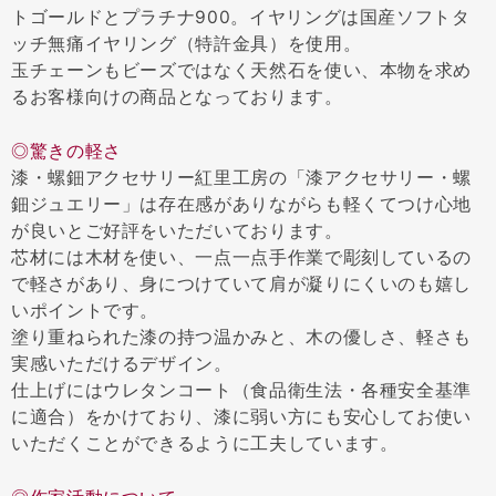
トゴールドとプラチナ900。イヤリングは国産ソフトタ
ッチ無痛イヤリング（特許金具）を使用。
玉チェーンもビーズではなく天然石を使い、本物を求め
るお客様向けの商品となっております。
◎驚きの軽さ
漆・螺鈿アクセサリー紅里工房の「漆アクセサリー・螺
鈿ジュエリー」は存在感がありながらも軽くてつけ心地
が良いとご好評をいただいております。
芯材には木材を使い、一点一点手作業で彫刻しているの
で軽さがあり、身につけていて肩が凝りにくいのも嬉し
いポイントです。
塗り重ねられた漆の持つ温かみと、木の優しさ、軽さも
実感いただけるデザイン。
仕上げにはウレタンコート（食品衛生法・各種安全基準
に適合）をかけており、漆に弱い方にも安心してお使い
いただくことができるように工夫しています。