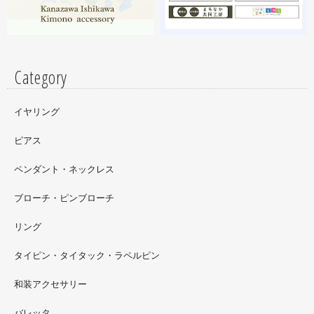
はドラマに登場していたキャラクターです。
Category
イヤリング
ピアス
ペンダント・ネックレス
ブローチ・ピンブローチ
リング
タイピン・タイタック・ラペルピン
2022.09
和装アクセサリー
ただ今 東武百貨店船橋店に出展中です。9月20日まで4階
イベントスペースにいます。お近くの方はぜひお越しくだ
バレッタ