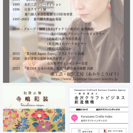
いたします。
漆工芸・紅里工房 寺嶋絵里子
2023.02
2月21日から27日まで 仙台三越で開催中の『第22回 金
沢・能登 美味と美技展』に出展しています。会場には作
者本人がおりますのでお近くの方はぜひ遊びにいらしてく
ださい。お待ちしております。
2023.02
2月19日から23日まで 東京・上野の森美術館で開催中の
『第28回 日本の美術展』に出展しています。
2023.02
昨年初めからT-BASE銀座ギャラリーさんのご依頼で螺鈿
細工のソフビフィギュア装飾のお仕事させていただいてま
す。広面積への螺鈿細工や蒔絵となりますのでかなりの高
額品になりますがご好評のようで嬉しい限りです(^^)写真