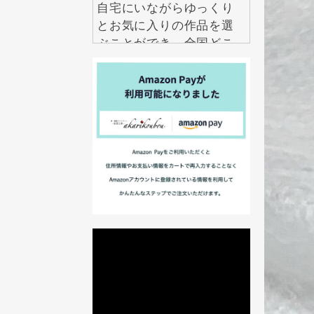
自宅にいながらゆっくり
とお気に入りの作品を選
ぶことができ、全国どこ
からでも気軽にお求めい
ただけます。
2026.7.29
アクセサリーは数多くあ
りますが、本当に長く大
切にしたいと思えるもの
は意外と多くありませ
ん。 紅里工房の螺鈿ジュ
エリーは、職人の技術と
伝統美が息づく、一生も
のとして愛せるアクセサ
リーです。 見るたび、身
に着けるたびに美しい輝
きを楽しめるだけでな