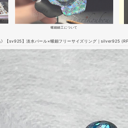
螺鈿細工について
【sv925】淡水パール×螺鈿フリーサイズリング｜silver925 (RP),Cu