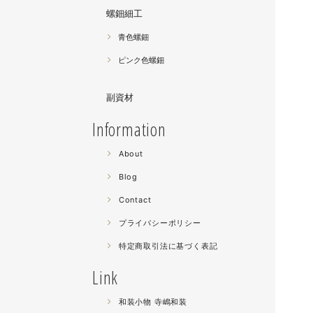
螺鈿細工
青色螺鈿
ピンク色螺鈿
副資材
Information
About
Blog
Contact
プライバシーポリシー
特定商取引法に基づく表記
Link
和装小物 寺嶋和装