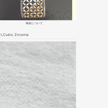
蒔絵について
bic Zirconia