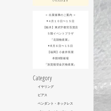
いただけます
＝ 出展催事のご案内 ＝
◉４月１０日〜１５日
【栃木】東武宇都宮百貨店
５階イベントプラザ
『北陸物産展』
◉６月６日〜１５日
【福岡】小倉井筒屋
本館8階催場
『加賀能登金沢物産展』
Category
イヤリング
ピアス
ペンダント・ネックレス