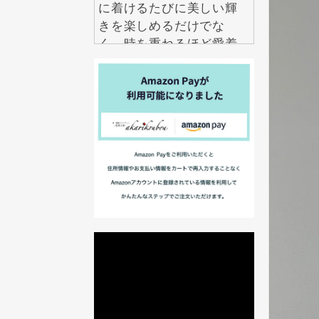
に着けるたびに美しい輝
きを楽しめるだけでな
く、時を重ねるほど愛着
も深まります。 毎日の自
分を少し誇らしくしてく
れる特別な一品を、ぜひ
手に取ってみてくださ
い。
2026.7.22
伝統工芸というと特別な
日に楽しむものという印
象がありますが、紅里工
房の螺鈿ジュエリーは日
常にも自然になじむデザ
インが魅力です。 シンプ
ルな装いにも上品なアク
セントを加え、年齢を問