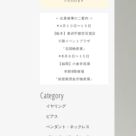
いただけます
＝ 出展催事のご案内 ＝
◉４月１０日〜１５日
【栃木】東武宇都宮百貨店
５階イベントプラザ
『北陸物産展』
◉６月６日〜１５日
【福岡】小倉井筒屋
本館8階催場
『加賀能登金沢物産展』
Category
イヤリング
ピアス
ペンダント・ネックレス