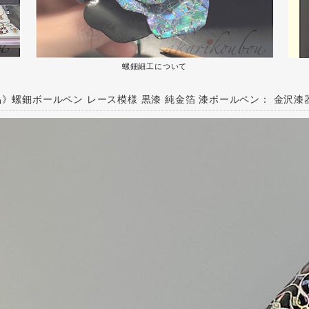
螺鈿細工について
》螺鈿ボールペン レース模様 黒漆 純金箔 漆ボールペン： 金沢漆