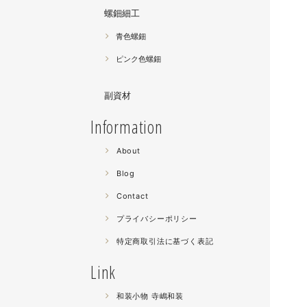
螺鈿細工
青色螺鈿
ピンク色螺鈿
副資材
Information
About
Blog
Contact
プライバシーポリシー
特定商取引法に基づく表記
Link
和装小物 寺嶋和装