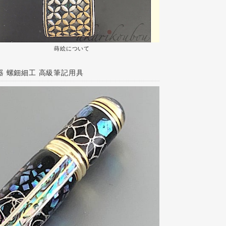
蒔絵について
器 螺鈿細工 高級筆記用具